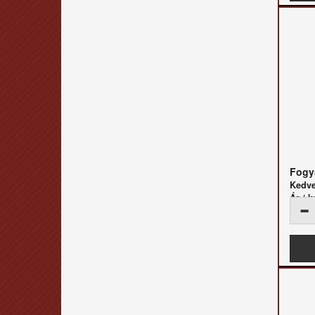
Fogya
Kedv
Ár / k