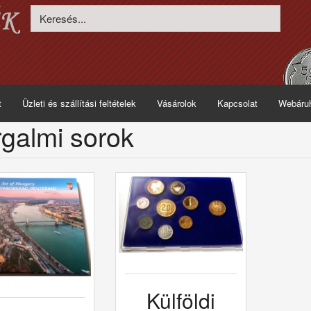
t
Üzleti és szállítási feltételek
Vásárolok
Kapcsolat
Webáru
galmi sorok
Külföldi