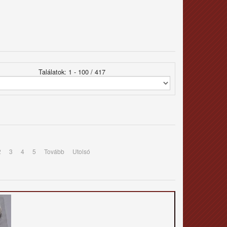
Találatok: 1 - 100 / 417
2
3
4
5
Tovább
Utolsó