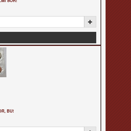
LMI SOR!
R, BU!