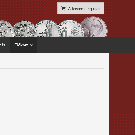
A kosara még üres
ház
Fiókom