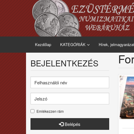
Kezdőlap
KATEGÓRIÁK
Hírek, jelmagyaráza
For
BEJELENTKEZÉS
Emlékezzen rám
Belépés