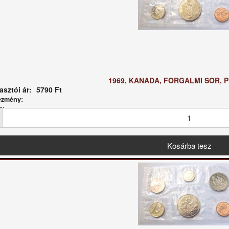
1969, KANADA, FORGALMI SOR, P
sztói ár:
5790 Ft
ezmény:
g: