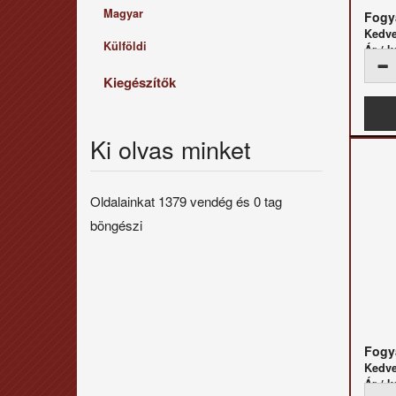
Magyar
Fogya
Kedv
Külföldi
Ár / k
Kiegészítők
Ki olvas minket
Oldalainkat 1379 vendég és 0 tag
böngészi
Fogya
Kedv
Ár / k