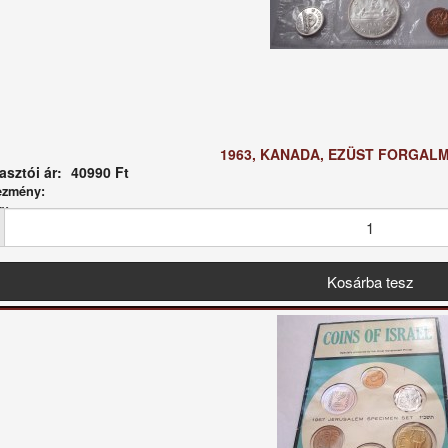
1963, KANADA, EZÜST FORGALMI
sztói ár:
40990 Ft
ezmény:
g: