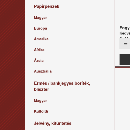
Papírpénzek
Magyar
Fogya
Európa
Kedv
Ár / k
Amerika
Afrika
Ázsia
Ausztrália
Érmés / bankjegyes boríték,
bliszter
Magyar
Külföldi
Jelvény, kitüntetés