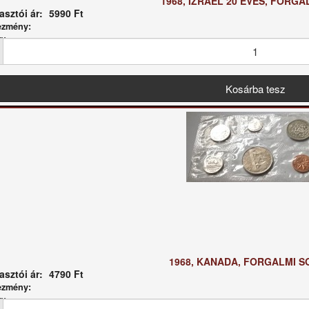
1968, IZRAEL 20 ÉVES, FORGA
sztói ár:
5990 Ft
ezmény:
g:
1968, KANADA, FORGALMI SO
sztói ár:
4790 Ft
ezmény:
g: