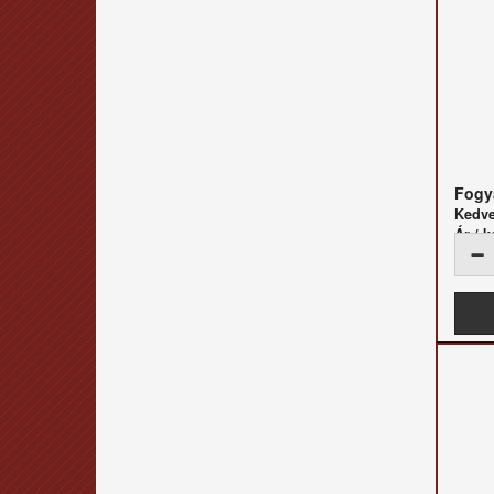
Fogya
Kedv
Ár / k