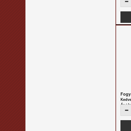
Fogya
Kedv
Ár / k