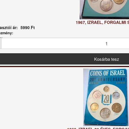
1967, IZRAEL, FORGALMI 
sztói ár:
5990 Ft
ezmény:
g: