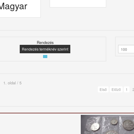
Magyar
Rendezés
Rendezés terméknév szerint
1. oldal / 5
Első
Előző
1