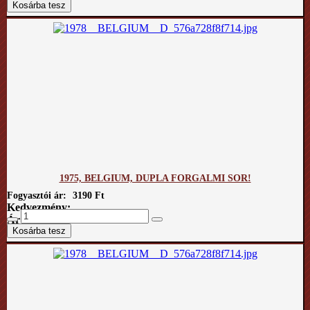
1975, BELGIUM, DUPLA FORGALMI SOR!
Fogyasztói ár:
3190 Ft
Kedvezmény:
Ár / kg: