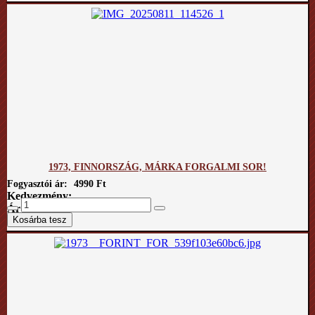
1973, FINNORSZÁG, MÁRKA FORGALMI SOR!
Fogyasztói ár:
4990 Ft
Kedvezmény:
Ár / kg: