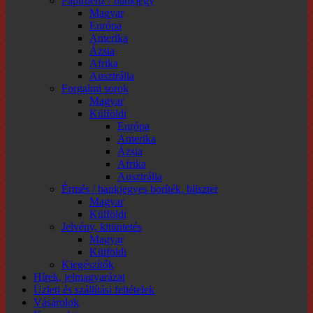
Papírpénz / bankjegy
Magyar
Európa
Amerika
Ázsia
Afrika
Ausztrália
Forgalmi sorok
Magyar
Külföldi
Európa
Amerika
Ázsia
Afrika
Ausztrália
Érmés / bankjegyes boríték, bliszter
Magyar
Külföldi
Jelvény, kitüntetés
Magyar
Külföldi
Kiegészítők
Hírek, jelmagyarázat
Üzleti és szállítási feltételek
Vásárolok