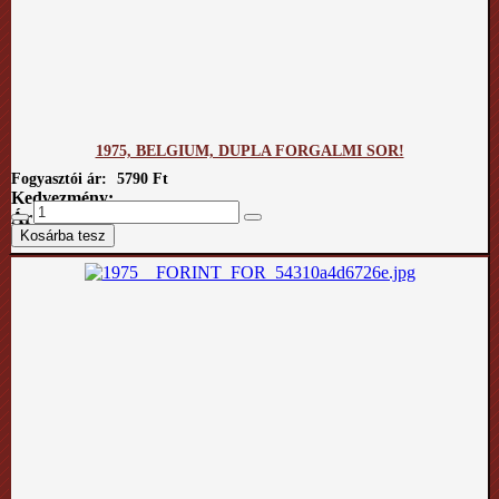
1975, BELGIUM, DUPLA FORGALMI SOR!
Fogyasztói ár:
5790 Ft
Kedvezmény:
Ár / kg: