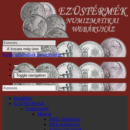
A kosara még üres
Kosár tartalmának megjelenítése
Toggle navigation
Kezdőlap
KATEGÓRIÁK
Emlékérmék
Magyar
MNB emlékérme
MÉE emlékérem
Aranyozott érmek