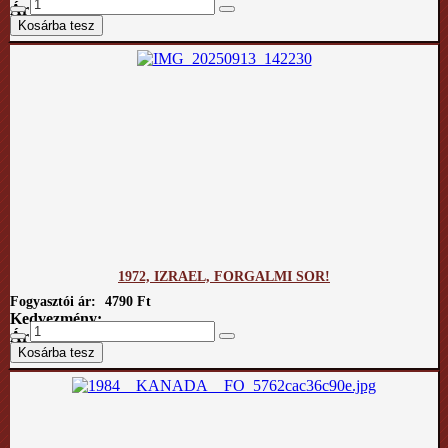
Ár / kg:
1972, IZRAEL, FORGALMI SOR!
Fogyasztói ár:
4790 Ft
Kedvezmény:
Ár / kg: