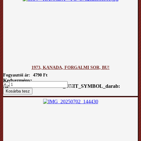
1973, KANADA, FORGALMI SOR, BU!
Fogyasztói ár:
4790 Ft
Kedvezmény:
Ár / COM_VIRTUEMART_UNIT_SYMBOL_darab: