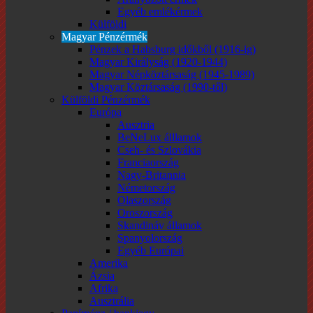
Egyéb emlékérmek
Külföldi
Magyar Pénzérmék
Pénzek a Habsburg időkből (1916-ig)
Magyar Királyság (1920-1944)
Magyar Népköztársaság (1945-1989)
Magyar Köztársaság (1990-től)
Külföldi Pénzérmék
Európa
Ausztria
BeNeLux álllamok
Cseh- és Szlovákia
Franciaország
Nagy-Britannia
Németország
Olaszország
Oroszország
Skandináv államok
Spanyolország
Egyéb Európai
Amerika
Ázsia
Afrika
Ausztrália