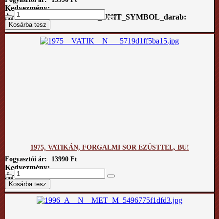
Kedvezmény:
Ár / COM_VIRTUEMART_UNIT_SYMBOL_darab:
1975, VATIKÁN, FORGALMI SOR EZÜSTTEL, BU!
Fogyasztói ár:
13990 Ft
Kedvezmény:
Ár / kg: