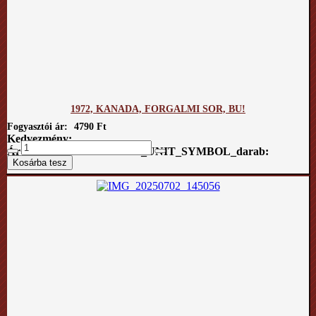
1972, KANADA, FORGALMI SOR, BU!
Fogyasztói ár:
4790 Ft
Kedvezmény:
Ár / COM_VIRTUEMART_UNIT_SYMBOL_darab: