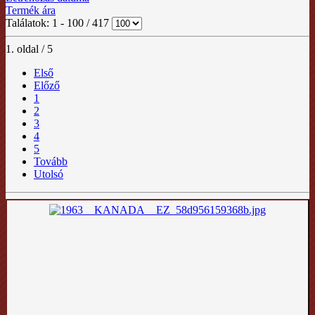
Termék ára
Találatok: 1 - 100 / 417
1. oldal / 5
Első
Előző
1
2
3
4
5
Tovább
Utolsó