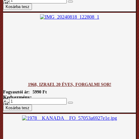
Ár / kg:
1968, IZRAEL 20 ÉVES, FORGALMI SOR!
Fogyasztói ár:
5990 Ft
Kedvezmény:
Ár / kg: