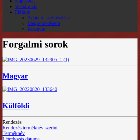
Kapcsolat
Webáruház
Fiókom
Adataim szerkesztése
Megrendeléseim
Kosaram
Forgalmi sorok
Magyar
Külföldi
Rendezés
Rendezés terméknév szerint
Terméknév
Létrehozás dátuma