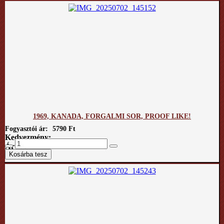
1969, KANADA, FORGALMI SOR, PROOF LIKE!
Fogyasztói ár:
5790 Ft
Kedvezmény:
Ár / kg: