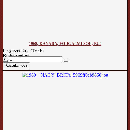
1968, KANADA, FORGALMI SOR, BU!
Fogyasztói ár:
4790 Ft
Kedvezmény:
Ár / kg: