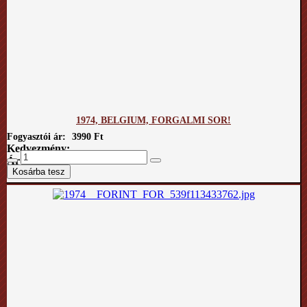
1974, BELGIUM, FORGALMI SOR!
Fogyasztói ár:
3990 Ft
Kedvezmény:
Ár / kg: