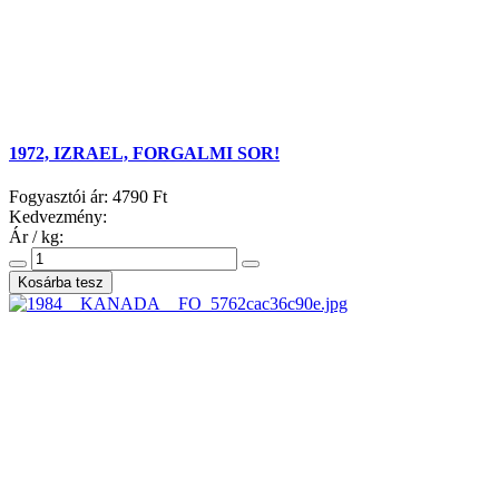
1972, IZRAEL, FORGALMI SOR!
Fogyasztói ár:
4790 Ft
Kedvezmény:
Ár / kg: