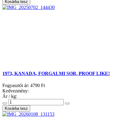
1973, KANADA, FORGALMI SOR, PROOF LIKE!
Fogyasztói ár:
4790 Ft
Kedvezmény:
Ár / kg: