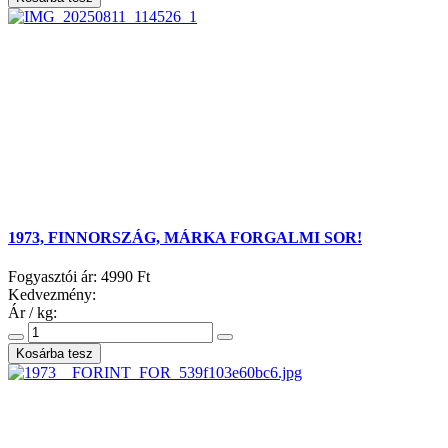
1973, FINNORSZÁG, MÁRKA FORGALMI SOR!
Fogyasztói ár:
4990 Ft
Kedvezmény:
Ár / kg: