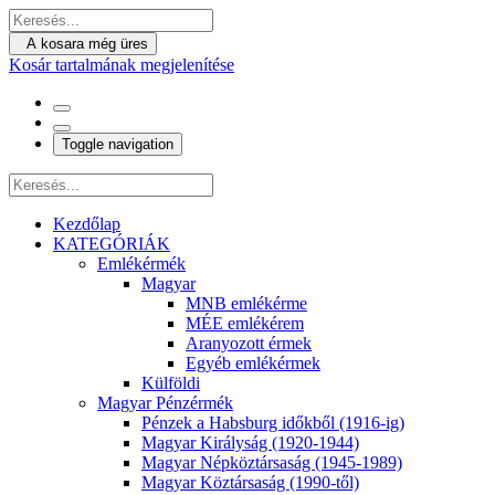
A kosara még üres
Kosár tartalmának megjelenítése
Toggle navigation
Kezdőlap
KATEGÓRIÁK
Emlékérmék
Magyar
MNB emlékérme
MÉE emlékérem
Aranyozott érmek
Egyéb emlékérmek
Külföldi
Magyar Pénzérmék
Pénzek a Habsburg időkből (1916-ig)
Magyar Királyság (1920-1944)
Magyar Népköztársaság (1945-1989)
Magyar Köztársaság (1990-től)