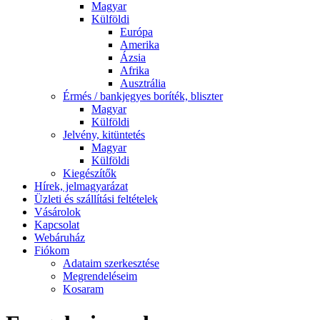
Magyar
Külföldi
Európa
Amerika
Ázsia
Afrika
Ausztrália
Érmés / bankjegyes boríték, bliszter
Magyar
Külföldi
Jelvény, kitüntetés
Magyar
Külföldi
Kiegészítők
Hírek, jelmagyarázat
Üzleti és szállítási feltételek
Vásárolok
Kapcsolat
Webáruház
Fiókom
Adataim szerkesztése
Megrendeléseim
Kosaram