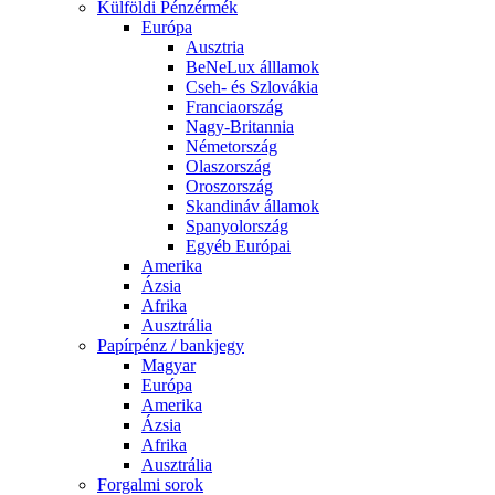
Külföldi Pénzérmék
Európa
Ausztria
BeNeLux álllamok
Cseh- és Szlovákia
Franciaország
Nagy-Britannia
Németország
Olaszország
Oroszország
Skandináv államok
Spanyolország
Egyéb Európai
Amerika
Ázsia
Afrika
Ausztrália
Papírpénz / bankjegy
Magyar
Európa
Amerika
Ázsia
Afrika
Ausztrália
Forgalmi sorok