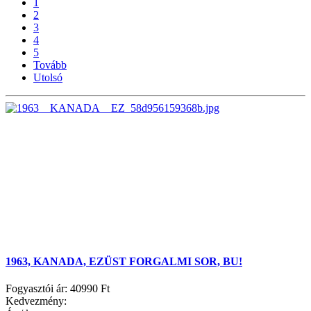
1
2
3
4
5
Tovább
Utolsó
1963, KANADA, EZÜST FORGALMI SOR, BU!
Fogyasztói ár:
40990 Ft
Kedvezmény: