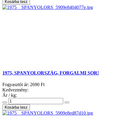
1975, SPANYOLORSZÁG, FORGALMI SOR!
Fogyasztói ár:
2690 Ft
Kedvezmény:
Ár / kg: