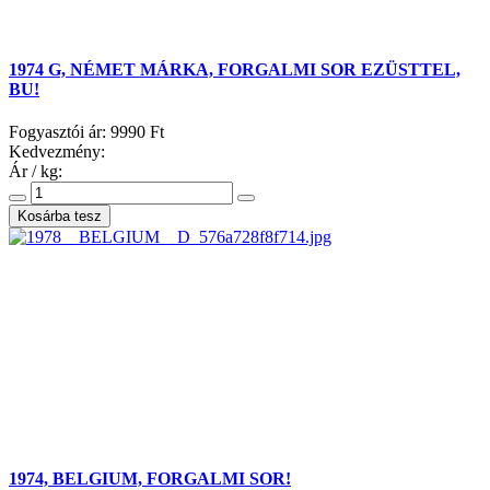
1974 G, NÉMET MÁRKA, FORGALMI SOR EZÜSTTEL,
BU!
Fogyasztói ár:
9990 Ft
Kedvezmény:
Ár / kg:
1974, BELGIUM, FORGALMI SOR!