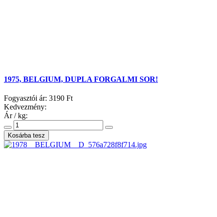
1975, BELGIUM, DUPLA FORGALMI SOR!
Fogyasztói ár:
3190 Ft
Kedvezmény:
Ár / kg: