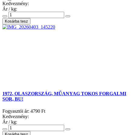
Kedvezmény:
Ár / kg:
1972, OLASZORSZÁG, MŰANYAG TOKOS FORGALMI
SOR, BU!
Fogyasztói ár:
4790 Ft
Kedvezmény:
Ár / kg: