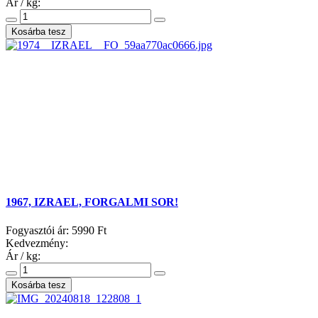
Ár / kg:
1967, IZRAEL, FORGALMI SOR!
Fogyasztói ár:
5990 Ft
Kedvezmény:
Ár / kg: