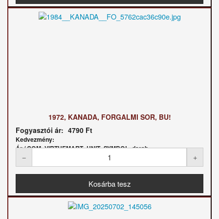
1972, KANADA, FORGALMI SOR, BU!
Fogyasztói ár:
4790 Ft
Kedvezmény:
Ár / COM_VIRTUEMART_UNIT_SYMBOL_darab: