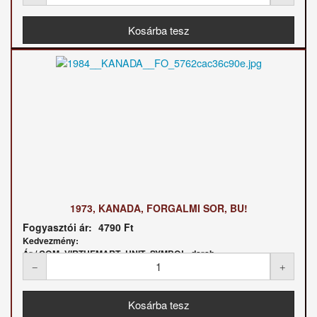
1973, KANADA, FORGALMI SOR, BU!
Fogyasztói ár:
4790 Ft
Kedvezmény:
Ár / COM_VIRTUEMART_UNIT_SYMBOL_darab: