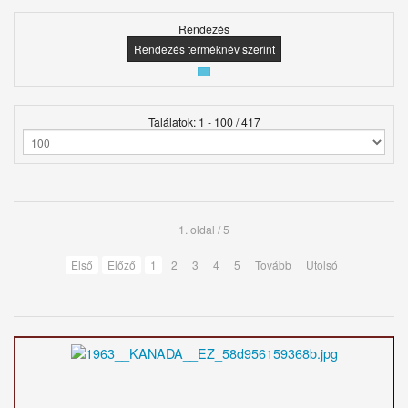
Rendezés
Rendezés terméknév szerint
Találatok: 1 - 100 / 417
1. oldal / 5
Első
Előző
1
2
3
4
5
Tovább
Utolsó