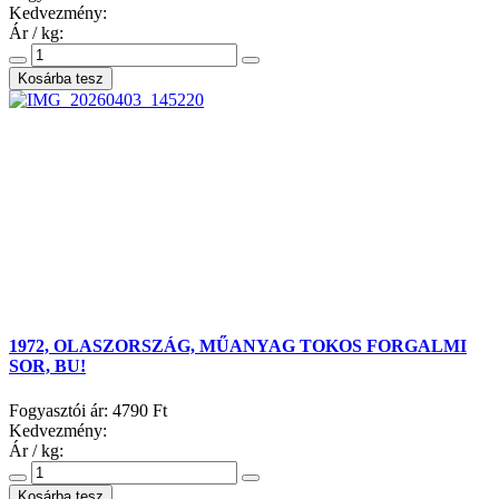
Kedvezmény:
Ár / kg:
1972, OLASZORSZÁG, MŰANYAG TOKOS FORGALMI
SOR, BU!
Fogyasztói ár:
4790 Ft
Kedvezmény:
Ár / kg: