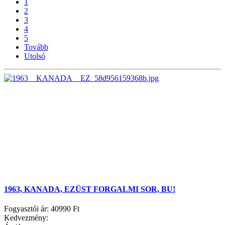
1
2
3
4
5
Tovább
Utolsó
1963, KANADA, EZÜST FORGALMI SOR, BU!
Fogyasztói ár:
40990 Ft
Kedvezmény: