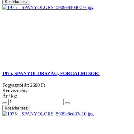
1975, SPANYOLORSZÁG, FORGALMI SOR!
Fogyasztói ár:
2690 Ft
Kedvezmény:
Ár / kg: