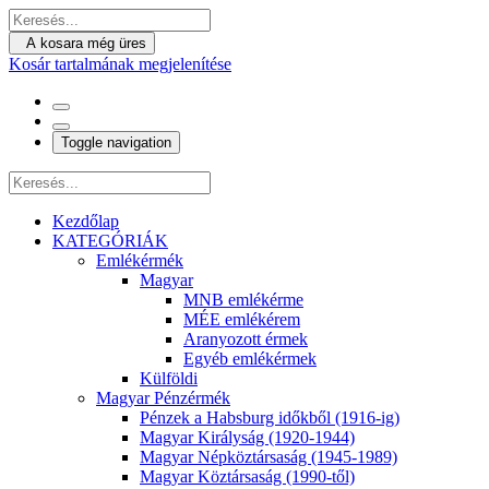
A kosara még üres
Kosár tartalmának megjelenítése
Toggle navigation
Kezdőlap
KATEGÓRIÁK
Emlékérmék
Magyar
MNB emlékérme
MÉE emlékérem
Aranyozott érmek
Egyéb emlékérmek
Külföldi
Magyar Pénzérmék
Pénzek a Habsburg időkből (1916-ig)
Magyar Királyság (1920-1944)
Magyar Népköztársaság (1945-1989)
Magyar Köztársaság (1990-től)