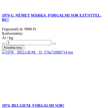
1974 G, NÉMET MÁRKA, FORGALMI SOR EZÜSTTEL,
BU!
Fogyasztói ár:
9990 Ft
Kedvezmény:
Ár / kg:
1974, BELGIUM, FORGALMI SOR!