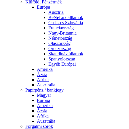
Külföldi Pénzérmék
Európa
Ausztria
BeNeLux álllamok
Cseh- és Szlovákia
Franciaország
Nagy-Britannia
Németország
Olaszország
Oroszország
Skandináv államok
Spanyolország
Egyéb Európai
Amerika
Ázsia
Afrika
Ausztrália
Papírpénz / bankjegy
Magyar
Európa
Amerika
Ázsia
Afrika
Ausztrália
Forgalmi sorok