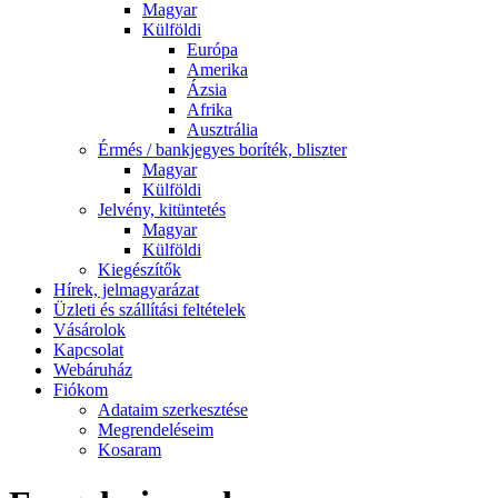
Magyar
Külföldi
Európa
Amerika
Ázsia
Afrika
Ausztrália
Érmés / bankjegyes boríték, bliszter
Magyar
Külföldi
Jelvény, kitüntetés
Magyar
Külföldi
Kiegészítők
Hírek, jelmagyarázat
Üzleti és szállítási feltételek
Vásárolok
Kapcsolat
Webáruház
Fiókom
Adataim szerkesztése
Megrendeléseim
Kosaram