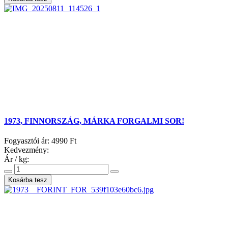
1973, FINNORSZÁG, MÁRKA FORGALMI SOR!
Fogyasztói ár:
4990 Ft
Kedvezmény:
Ár / kg: