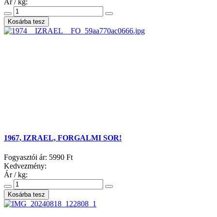
Ár / kg:
1967, IZRAEL, FORGALMI SOR!
Fogyasztói ár:
5990 Ft
Kedvezmény:
Ár / kg: