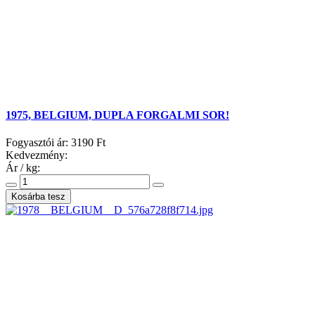
1975, BELGIUM, DUPLA FORGALMI SOR!
Fogyasztói ár:
3190 Ft
Kedvezmény:
Ár / kg: