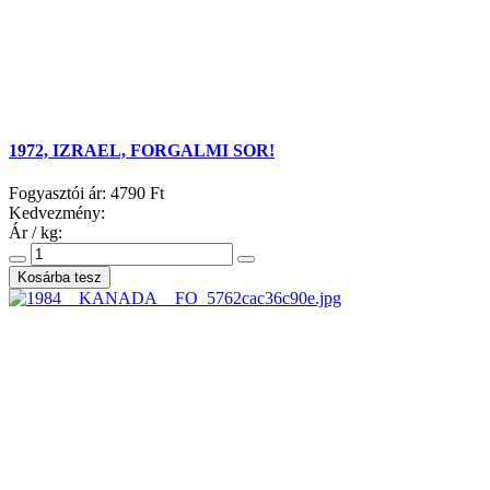
1972, IZRAEL, FORGALMI SOR!
Fogyasztói ár:
4790 Ft
Kedvezmény:
Ár / kg: