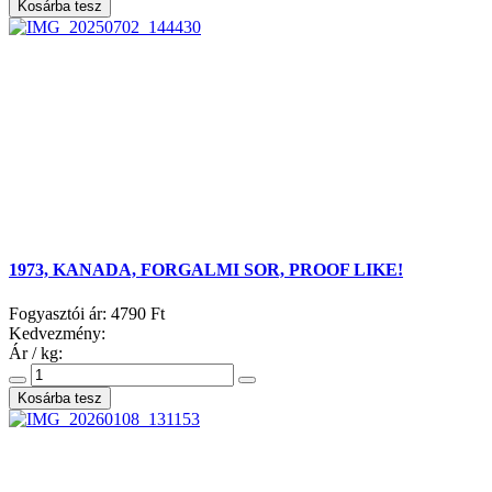
1973, KANADA, FORGALMI SOR, PROOF LIKE!
Fogyasztói ár:
4790 Ft
Kedvezmény:
Ár / kg: