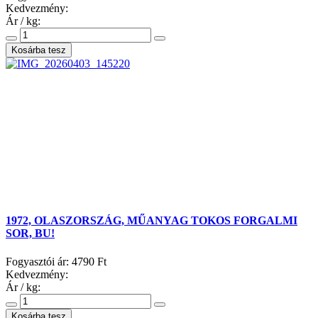
Kedvezmény:
Ár / kg:
1972, OLASZORSZÁG, MŰANYAG TOKOS FORGALMI
SOR, BU!
Fogyasztói ár:
4790 Ft
Kedvezmény:
Ár / kg: