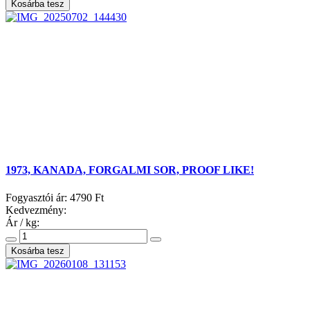
1973, KANADA, FORGALMI SOR, PROOF LIKE!
Fogyasztói ár:
4790 Ft
Kedvezmény:
Ár / kg: