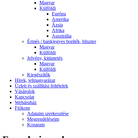
Magyar
Külföldi
Európa
Amerika
Ázsia
Afrika
Ausztrália
Érmés / bankjegyes boríték, bliszter
Magyar
Külföldi
Jelvény, kitüntetés
Magyar
Külföldi
Kiegészítők
Hírek, jelmagyarázat
Üzleti és szállítási feltételek
Vásárolok
Kapcsolat
Webáruház
Fiókom
Adataim szerkesztése
Megrendeléseim
Kosaram