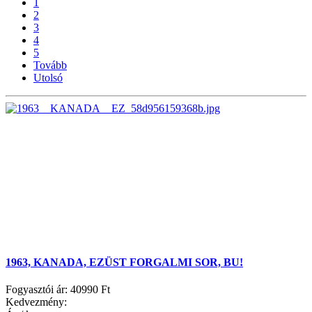
1
2
3
4
5
Tovább
Utolsó
1963, KANADA, EZÜST FORGALMI SOR, BU!
Fogyasztói ár:
40990 Ft
Kedvezmény: