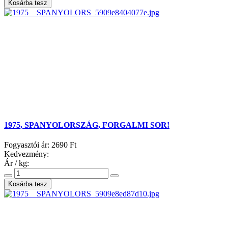
1975, SPANYOLORSZÁG, FORGALMI SOR!
Fogyasztói ár:
2690 Ft
Kedvezmény:
Ár / kg: