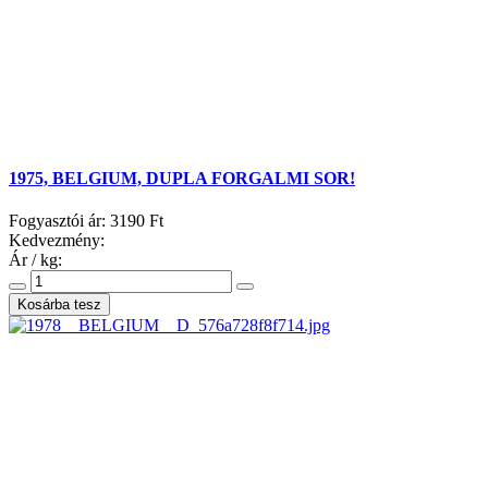
1975, BELGIUM, DUPLA FORGALMI SOR!
Fogyasztói ár:
3190 Ft
Kedvezmény:
Ár / kg: