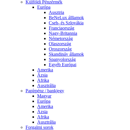
Külföldi Pénzérmék
Európa
Ausztria
BeNeLux álllamok
Cseh- és Szlovákia
Franciaország
Nagy-Britannia
Németország
Olaszország
Oroszország
Skandináv államok
Spanyolország
Egyéb Európai
Amerika
Ázsia
Afrika
Ausztrália
Papírpénz / bankjegy
Magyar
Európa
Amerika
Ázsia
Afrika
Ausztrália
Forgalmi sorok