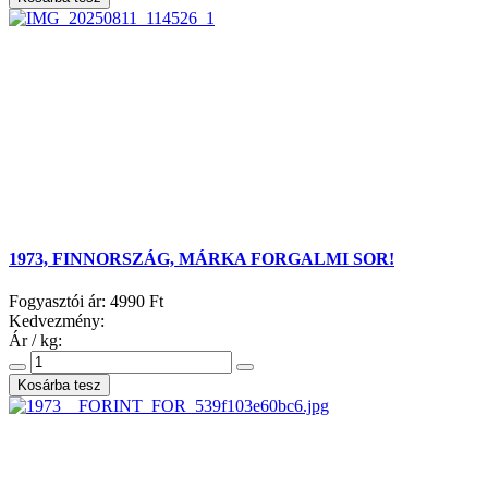
1973, FINNORSZÁG, MÁRKA FORGALMI SOR!
Fogyasztói ár:
4990 Ft
Kedvezmény:
Ár / kg: