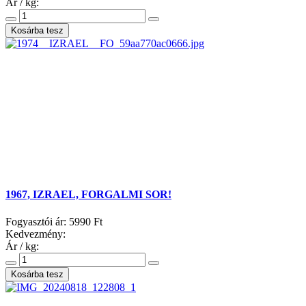
Ár / kg:
1967, IZRAEL, FORGALMI SOR!
Fogyasztói ár:
5990 Ft
Kedvezmény:
Ár / kg: