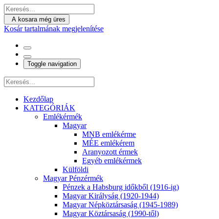
A kosara még üres
Kosár tartalmának megjelenítése
Toggle navigation
Kezdőlap
KATEGÓRIÁK
Emlékérmék
Magyar
MNB emlékérme
MÉE emlékérem
Aranyozott érmek
Egyéb emlékérmek
Külföldi
Magyar Pénzérmék
Pénzek a Habsburg időkből (1916-ig)
Magyar Királyság (1920-1944)
Magyar Népköztársaság (1945-1989)
Magyar Köztársaság (1990-től)