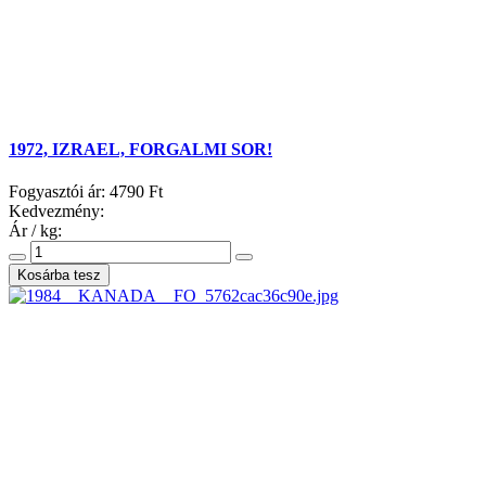
1972, IZRAEL, FORGALMI SOR!
Fogyasztói ár:
4790 Ft
Kedvezmény:
Ár / kg: