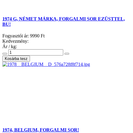
1974 G, NÉMET MÁRKA, FORGALMI SOR EZÜSTTEL,
BU!
Fogyasztói ár:
9990 Ft
Kedvezmény:
Ár / kg:
1974, BELGIUM, FORGALMI SOR!