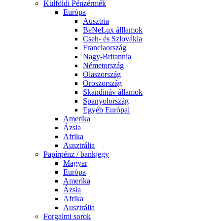
Külföldi Pénzérmék
Európa
Ausztria
BeNeLux álllamok
Cseh- és Szlovákia
Franciaország
Nagy-Britannia
Németország
Olaszország
Oroszország
Skandináv államok
Spanyolország
Egyéb Európai
Amerika
Ázsia
Afrika
Ausztrália
Papírpénz / bankjegy
Magyar
Európa
Amerika
Ázsia
Afrika
Ausztrália
Forgalmi sorok