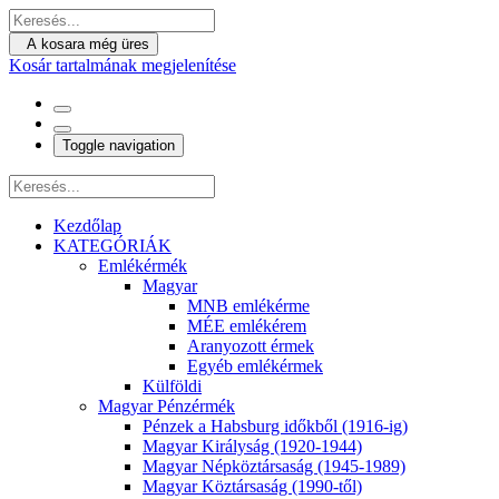
A kosara még üres
Kosár tartalmának megjelenítése
Toggle navigation
Kezdőlap
KATEGÓRIÁK
Emlékérmék
Magyar
MNB emlékérme
MÉE emlékérem
Aranyozott érmek
Egyéb emlékérmek
Külföldi
Magyar Pénzérmék
Pénzek a Habsburg időkből (1916-ig)
Magyar Királyság (1920-1944)
Magyar Népköztársaság (1945-1989)
Magyar Köztársaság (1990-től)