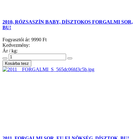
2010, RÓZSASZÍN BABY, DÍSZTOKOS FORGALMI SOR,
BU!
Fogyasztói ár:
9990 Ft
Kedvezmény:
Ár / kg:
2011, FORGALMI SOR, EU ELNÖKSÉG, DÍSZTOK, BU!