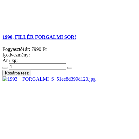
1990, FILLÉR FORGALMI SOR!
Fogyasztói ár:
7990 Ft
Kedvezmény:
Ár / kg: