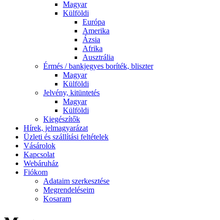
Magyar
Külföldi
Európa
Amerika
Ázsia
Afrika
Ausztrália
Érmés / bankjegyes boríték, bliszter
Magyar
Külföldi
Jelvény, kitüntetés
Magyar
Külföldi
Kiegészítők
Hírek, jelmagyarázat
Üzleti és szállítási feltételek
Vásárolok
Kapcsolat
Webáruház
Fiókom
Adataim szerkesztése
Megrendeléseim
Kosaram