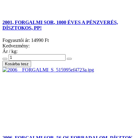
2001, FORGALMI SOR, 1000 ÉVES A PÉNZVERÉS,
DÍSZTOKOS, PP!
Fogyasztói ár:
14990 Ft
Kedvezmény:
Ár / kg:
2006, FORGALMI SOR, 56-OS FORRADALOM, DÍSZTOK,