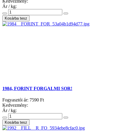
Kedvezmény:
Ár / kg:
1984, FORINT FORGALMI SOR!
Fogyasztói ár:
7590 Ft
Kedvezmény:
Ár / kg: