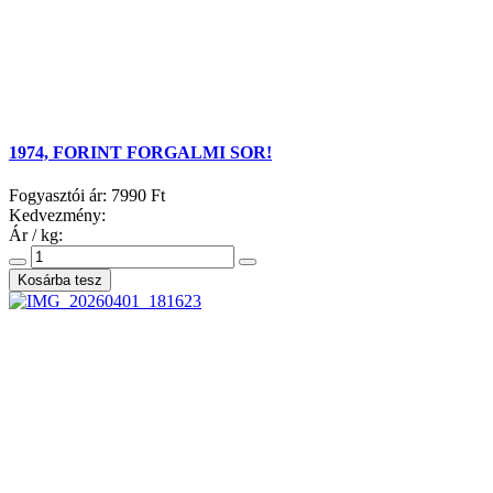
1974, FORINT FORGALMI SOR!
Fogyasztói ár:
7990 Ft
Kedvezmény:
Ár / kg: