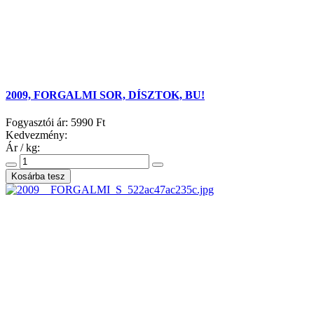
2009, FORGALMI SOR, DÍSZTOK, BU!
Fogyasztói ár:
5990 Ft
Kedvezmény:
Ár / kg: