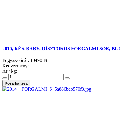
2010, KÉK BABY, DÍSZTOKOS FORGALMI SOR, BU!
Fogyasztói ár:
10490 Ft
Kedvezmény:
Ár / kg: