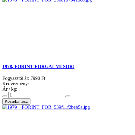
1978, FORINT FORGALMI SOR!
Fogyasztói ár:
7990 Ft
Kedvezmény:
Ár / kg: