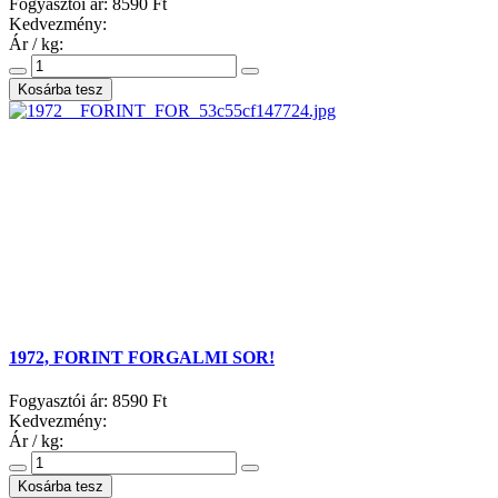
Fogyasztói ár:
8590 Ft
Kedvezmény:
Ár / kg:
1972, FORINT FORGALMI SOR!
Fogyasztói ár:
8590 Ft
Kedvezmény:
Ár / kg: