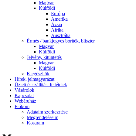
Magyar
Külföldi
Európa
Amerika
Ázsia
Afrika
Ausztrália
Érmés / bankjegyes boríték, bliszter
Magyar
Külföldi
Jelvény, kitüntetés
Magyar
Külföldi
Kiegészítők
Hírek, jelmagyarázat
Üzleti és szállítási feltételek
Vásárolok
Kapcsolat
Webáruház
Fiókom
Adataim szerkesztése
Megrendeléseim
Kosaram