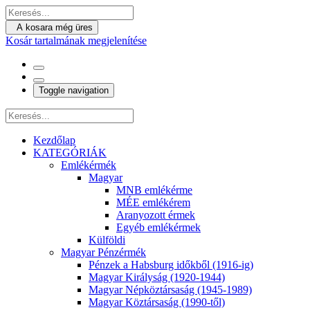
A kosara még üres
Kosár tartalmának megjelenítése
Toggle navigation
Kezdőlap
KATEGÓRIÁK
Emlékérmék
Magyar
MNB emlékérme
MÉE emlékérem
Aranyozott érmek
Egyéb emlékérmek
Külföldi
Magyar Pénzérmék
Pénzek a Habsburg időkből (1916-ig)
Magyar Királyság (1920-1944)
Magyar Népköztársaság (1945-1989)
Magyar Köztársaság (1990-től)