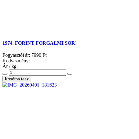
1974, FORINT FORGALMI SOR!
Fogyasztói ár:
7990 Ft
Kedvezmény:
Ár / kg: