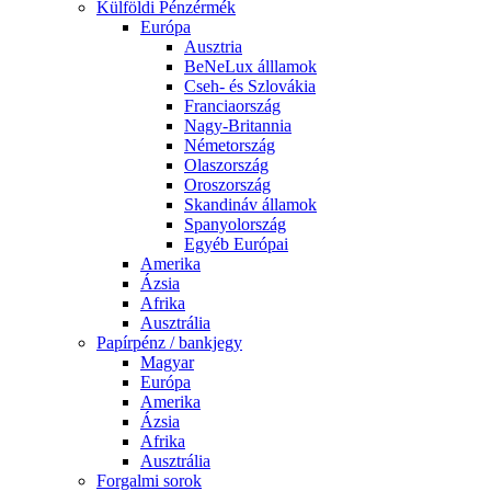
Külföldi Pénzérmék
Európa
Ausztria
BeNeLux álllamok
Cseh- és Szlovákia
Franciaország
Nagy-Britannia
Németország
Olaszország
Oroszország
Skandináv államok
Spanyolország
Egyéb Európai
Amerika
Ázsia
Afrika
Ausztrália
Papírpénz / bankjegy
Magyar
Európa
Amerika
Ázsia
Afrika
Ausztrália
Forgalmi sorok