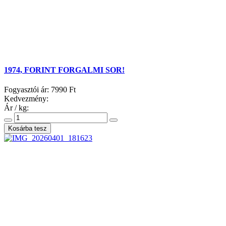
1974, FORINT FORGALMI SOR!
Fogyasztói ár:
7990 Ft
Kedvezmény:
Ár / kg: