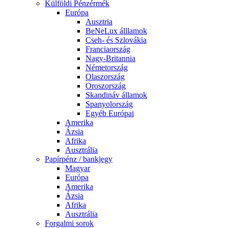
Külföldi Pénzérmék
Európa
Ausztria
BeNeLux álllamok
Cseh- és Szlovákia
Franciaország
Nagy-Britannia
Németország
Olaszország
Oroszország
Skandináv államok
Spanyolország
Egyéb Európai
Amerika
Ázsia
Afrika
Ausztrália
Papírpénz / bankjegy
Magyar
Európa
Amerika
Ázsia
Afrika
Ausztrália
Forgalmi sorok