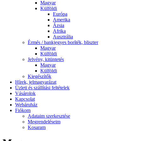
Magyar
Külföldi
Európa
Amerika
Ázsia
Afrika
Ausztrália
Érmés / bankjegyes boríték, bliszter
Magyar
Külföldi
Jelvény, kitüntetés
Magyar
Külföldi
Kiegészítők
Hírek, jelmagyarázat
Üzleti és szállítási feltételek
Vásárolok
Kapcsolat
Webáruház
Fiókom
Adataim szerkesztése
Megrendeléseim
Kosaram