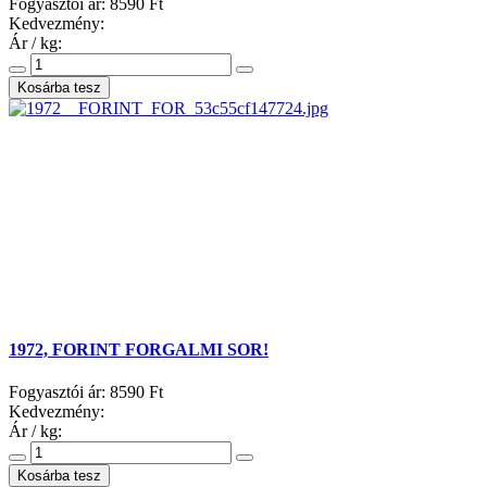
Fogyasztói ár:
8590 Ft
Kedvezmény:
Ár / kg:
1972, FORINT FORGALMI SOR!
Fogyasztói ár:
8590 Ft
Kedvezmény:
Ár / kg: