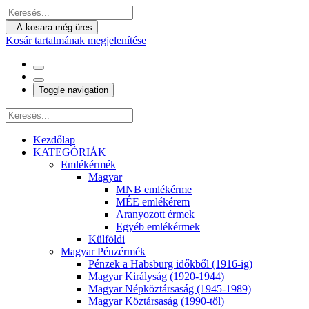
A kosara még üres
Kosár tartalmának megjelenítése
Toggle navigation
Kezdőlap
KATEGÓRIÁK
Emlékérmék
Magyar
MNB emlékérme
MÉE emlékérem
Aranyozott érmek
Egyéb emlékérmek
Külföldi
Magyar Pénzérmék
Pénzek a Habsburg időkből (1916-ig)
Magyar Királyság (1920-1944)
Magyar Népköztársaság (1945-1989)
Magyar Köztársaság (1990-től)