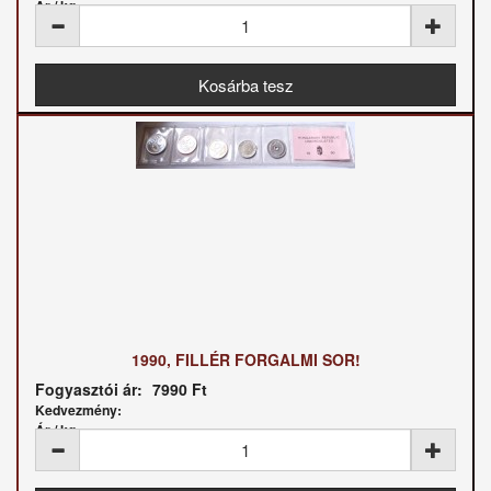
Ár / kg:
1990, FILLÉR FORGALMI SOR!
Fogyasztói ár:
7990 Ft
Kedvezmény:
Ár / kg: