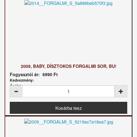
2009, BABY, DÍSZTOKOS FORGALMI SOR, BU!
Fogyasztói ár:
6990 Ft
Kedvezmény:
Ár / kg: