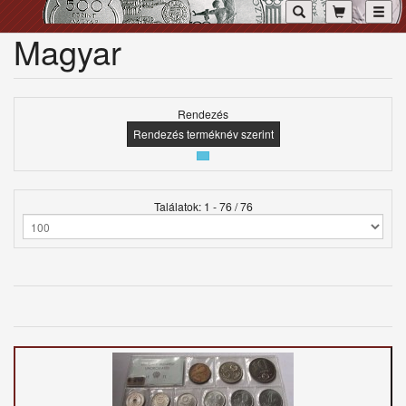
Toggl
Magyar
Rendezés
Rendezés terméknév szerint
Találatok: 1 - 76 / 76