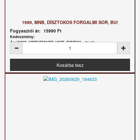
1999, MNB, DÍSZTOKOS FORGALMI SOR, BU!
Fogyasztói ár:
15990 Ft
Kedvezmény:
Ár / COM_VIRTUEMART_UNIT_SYMBOL_darab: