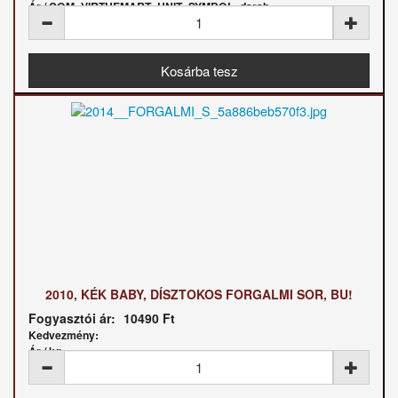
Ár / COM_VIRTUEMART_UNIT_SYMBOL_darab:
2010, KÉK BABY, DÍSZTOKOS FORGALMI SOR, BU!
Fogyasztói ár:
10490 Ft
Kedvezmény:
Ár / kg: