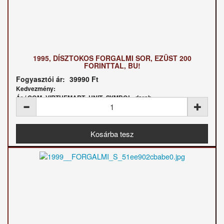
1995, DÍSZTOKOS FORGALMI SOR, EZÜST 200
FORINTTAL, BU!
Fogyasztói ár:
39990 Ft
Kedvezmény:
Ár / COM_VIRTUEMART_UNIT_SYMBOL_darab: