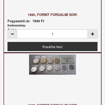
1980, FORINT FORGALMI SOR!
Fogyasztói ár:
7690 Ft
Kedvezmény:
Ár / kg: