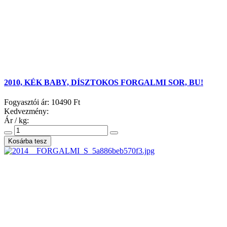
2010, KÉK BABY, DÍSZTOKOS FORGALMI SOR, BU!
Fogyasztói ár:
10490 Ft
Kedvezmény:
Ár / kg: