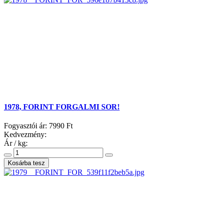
1978, FORINT FORGALMI SOR!
Fogyasztói ár:
7990 Ft
Kedvezmény:
Ár / kg: