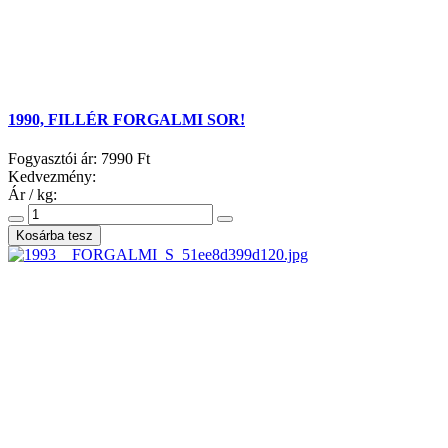
1990, FILLÉR FORGALMI SOR!
Fogyasztói ár:
7990 Ft
Kedvezmény:
Ár / kg: