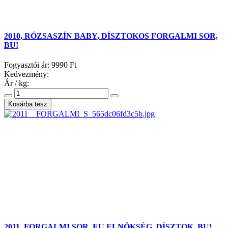
2010, RÓZSASZÍN BABY, DÍSZTOKOS FORGALMI SOR,
BU!
Fogyasztói ár:
9990 Ft
Kedvezmény:
Ár / kg:
2011, FORGALMI SOR, EU ELNÖKSÉG, DÍSZTOK, BU!