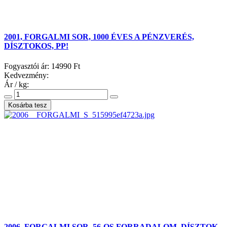
2001, FORGALMI SOR, 1000 ÉVES A PÉNZVERÉS,
DÍSZTOKOS, PP!
Fogyasztói ár:
14990 Ft
Kedvezmény:
Ár / kg:
2006, FORGALMI SOR, 56-OS FORRADALOM, DÍSZTOK,