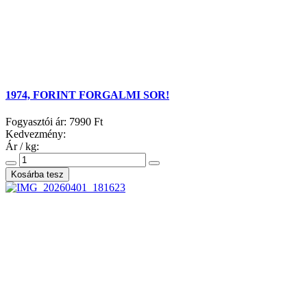
1974, FORINT FORGALMI SOR!
Fogyasztói ár:
7990 Ft
Kedvezmény:
Ár / kg: