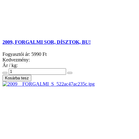
2009, FORGALMI SOR, DÍSZTOK, BU!
Fogyasztói ár:
5990 Ft
Kedvezmény:
Ár / kg: