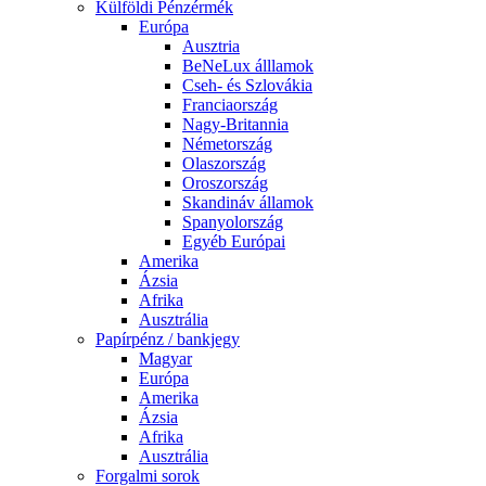
Külföldi Pénzérmék
Európa
Ausztria
BeNeLux álllamok
Cseh- és Szlovákia
Franciaország
Nagy-Britannia
Németország
Olaszország
Oroszország
Skandináv államok
Spanyolország
Egyéb Európai
Amerika
Ázsia
Afrika
Ausztrália
Papírpénz / bankjegy
Magyar
Európa
Amerika
Ázsia
Afrika
Ausztrália
Forgalmi sorok