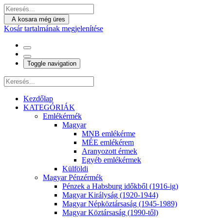
A kosara még üres
Kosár tartalmának megjelenítése
Toggle navigation
Kezdőlap
KATEGÓRIÁK
Emlékérmék
Magyar
MNB emlékérme
MÉE emlékérem
Aranyozott érmek
Egyéb emlékérmek
Külföldi
Magyar Pénzérmék
Pénzek a Habsburg időkből (1916-ig)
Magyar Királyság (1920-1944)
Magyar Népköztársaság (1945-1989)
Magyar Köztársaság (1990-től)