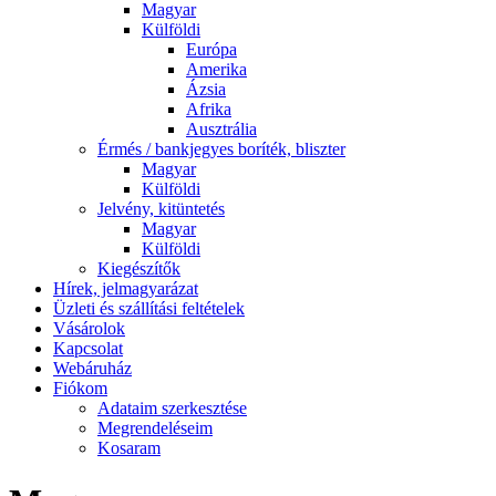
Magyar
Külföldi
Európa
Amerika
Ázsia
Afrika
Ausztrália
Érmés / bankjegyes boríték, bliszter
Magyar
Külföldi
Jelvény, kitüntetés
Magyar
Külföldi
Kiegészítők
Hírek, jelmagyarázat
Üzleti és szállítási feltételek
Vásárolok
Kapcsolat
Webáruház
Fiókom
Adataim szerkesztése
Megrendeléseim
Kosaram