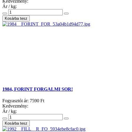
Kedvezmény:
Ár / kg:
1984, FORINT FORGALMI SOR!
Fogyasztói ár:
7590 Ft
Kedvezmény:
Ár / kg: