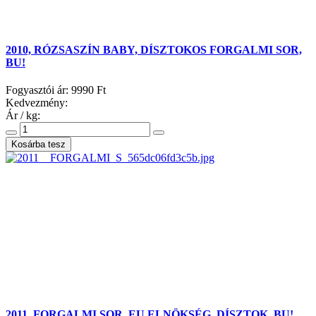
2010, RÓZSASZÍN BABY, DÍSZTOKOS FORGALMI SOR,
BU!
Fogyasztói ár:
9990 Ft
Kedvezmény:
Ár / kg:
2011, FORGALMI SOR, EU ELNÖKSÉG, DÍSZTOK, BU!