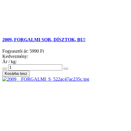
2009, FORGALMI SOR, DÍSZTOK, BU!
Fogyasztói ár:
5990 Ft
Kedvezmény:
Ár / kg: