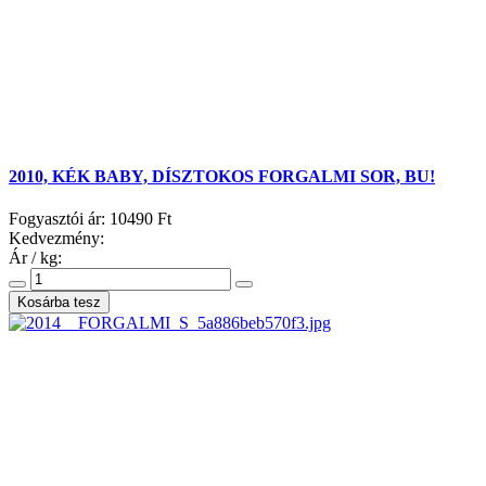
2010, KÉK BABY, DÍSZTOKOS FORGALMI SOR, BU!
Fogyasztói ár:
10490 Ft
Kedvezmény:
Ár / kg: