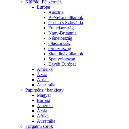
Külföldi Pénzérmék
Európa
Ausztria
BeNeLux álllamok
Cseh- és Szlovákia
Franciaország
Nagy-Britannia
Németország
Olaszország
Oroszország
Skandináv államok
Spanyolország
Egyéb Európai
Amerika
Ázsia
Afrika
Ausztrália
Papírpénz / bankjegy
Magyar
Európa
Amerika
Ázsia
Afrika
Ausztrália
Forgalmi sorok