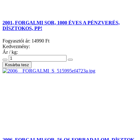
2001, FORGALMI SOR, 1000 ÉVES A PÉNZVERÉS,
DÍSZTOKOS, PP!
Fogyasztói ár:
14990 Ft
Kedvezmény:
Ár / kg:
2006, FORGALMI SOR, 56-OS FORRADALOM, DÍSZTOK,