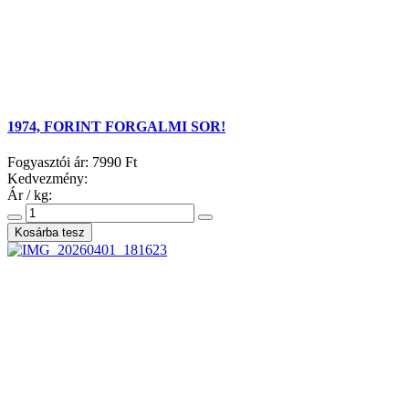
1974, FORINT FORGALMI SOR!
Fogyasztói ár:
7990 Ft
Kedvezmény:
Ár / kg: