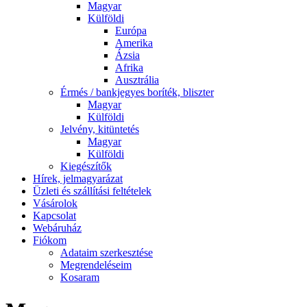
Magyar
Külföldi
Európa
Amerika
Ázsia
Afrika
Ausztrália
Érmés / bankjegyes boríték, bliszter
Magyar
Külföldi
Jelvény, kitüntetés
Magyar
Külföldi
Kiegészítők
Hírek, jelmagyarázat
Üzleti és szállítási feltételek
Vásárolok
Kapcsolat
Webáruház
Fiókom
Adataim szerkesztése
Megrendeléseim
Kosaram