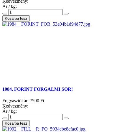
Kedvezmény:
Ár / kg:
1984, FORINT FORGALMI SOR!
Fogyasztói ár:
7590 Ft
Kedvezmény:
Ár / kg: