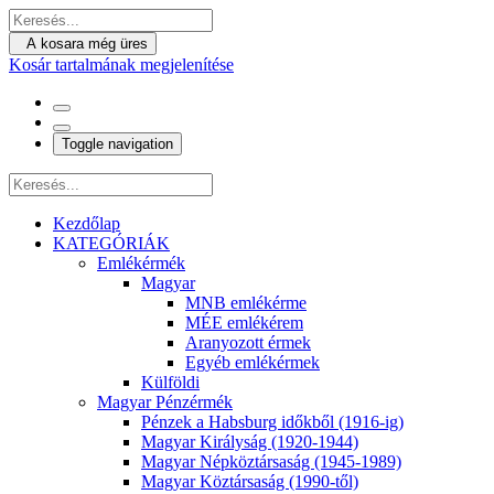
A kosara még üres
Kosár tartalmának megjelenítése
Toggle navigation
Kezdőlap
KATEGÓRIÁK
Emlékérmék
Magyar
MNB emlékérme
MÉE emlékérem
Aranyozott érmek
Egyéb emlékérmek
Külföldi
Magyar Pénzérmék
Pénzek a Habsburg időkből (1916-ig)
Magyar Királyság (1920-1944)
Magyar Népköztársaság (1945-1989)
Magyar Köztársaság (1990-től)