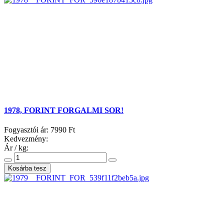
1978, FORINT FORGALMI SOR!
Fogyasztói ár:
7990 Ft
Kedvezmény:
Ár / kg: