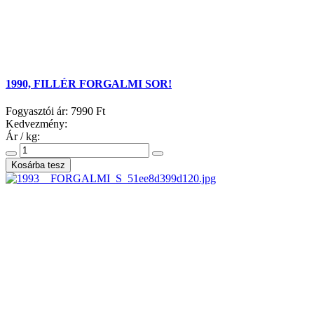
1990, FILLÉR FORGALMI SOR!
Fogyasztói ár:
7990 Ft
Kedvezmény:
Ár / kg: