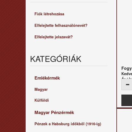
Fiók létrehozása
Elfelejtette felhasználónevét?
Elfelejtette jelszavát?
KATEGÓRIÁK
Fogya
Kedv
Emlékérmék
Ár / k
Magyar
Külföldi
Magyar Pénzérmék
Pénzek a Habsburg időkből (1916-ig)