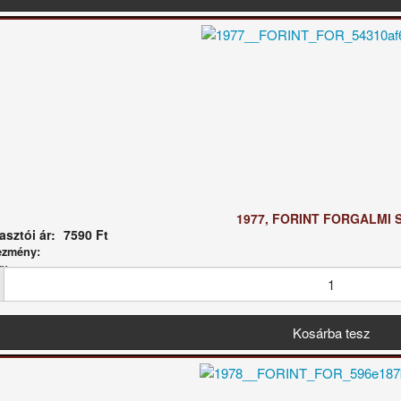
1977, FORINT FORGALMI 
sztói ár:
7590 Ft
ezmény:
g: