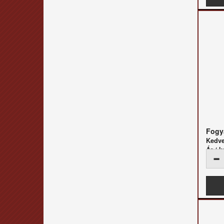
Fogya
Kedv
Ár / k