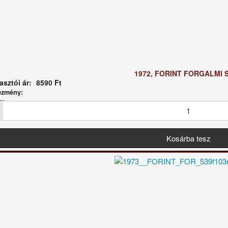
1972, FORINT FORGALMI 
sztói ár:
8590 Ft
ezmény:
g: