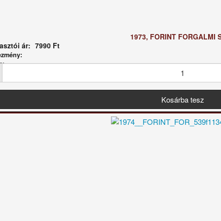
1973, FORINT FORGALMI 
sztói ár:
7990 Ft
ezmény:
g: