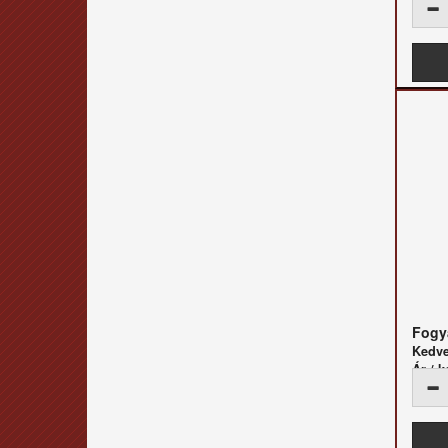
Fogya
Kedv
Ár / k