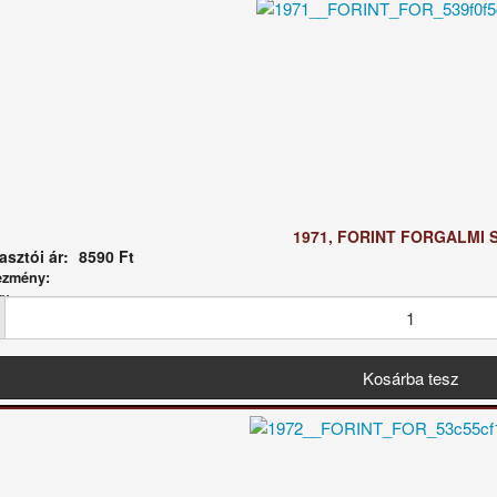
1971, FORINT FORGALMI 
sztói ár:
8590 Ft
ezmény:
g: