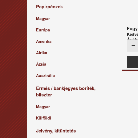
Papírpénzek
Magyar
Fogya
Európa
Kedv
Ár / k
Amerika
Afrika
Ázsia
Ausztrália
Érmés / bankjegyes boríték,
bliszter
Magyar
Külföldi
Jelvény, kitüntetés