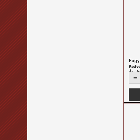
Fogya
Kedv
Ár / k