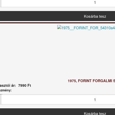
1975, FORINT FORGALMI 
sztói ár:
7990 Ft
ezmény:
g: