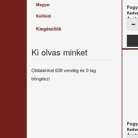
Magyar
Fogya
Kedv
Külföldi
Ár / k
Kiegészítők
Ki olvas minket
Oldalainkat 638 vendég és 0 tag
böngészi
Fogya
Kedv
Ár / k