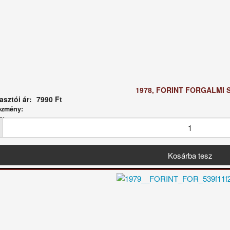
1978, FORINT FORGALMI 
sztói ár:
7990 Ft
ezmény:
g: