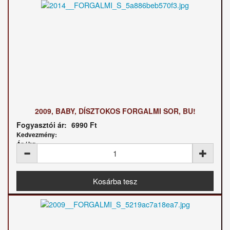
2009, BABY, DÍSZTOKOS FORGALMI SOR, BU!
Fogyasztói ár:
6990 Ft
Kedvezmény:
Ár / kg: