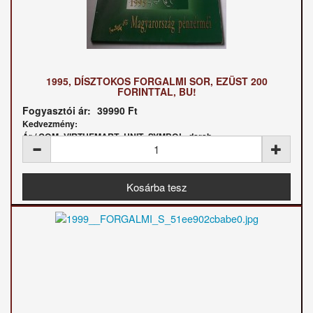
1995, DÍSZTOKOS FORGALMI SOR, EZÜST 200
FORINTTAL, BU!
Fogyasztói ár:
39990 Ft
Kedvezmény:
Ár / COM_VIRTUEMART_UNIT_SYMBOL_darab: