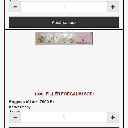
Ár / kg:
1990, FILLÉR FORGALMI SOR!
Fogyasztói ár:
7990 Ft
Kedvezmény:
Ár / kg: