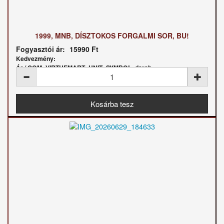
1999, MNB, DÍSZTOKOS FORGALMI SOR, BU!
Fogyasztói ár:
15990 Ft
Kedvezmény:
Ár / COM_VIRTUEMART_UNIT_SYMBOL_darab: