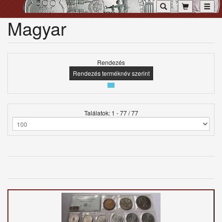
Toggl
Magyar
Rendezés
Rendezés terméknév szerint
Találatok: 1 - 77 / 77