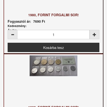
1980, FORINT FORGALMI SOR!
Fogyasztói ár:
7690 Ft
Kedvezmény:
Ár / kg: