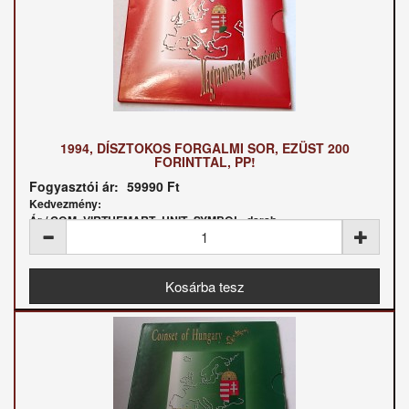
1994, DÍSZTOKOS FORGALMI SOR, EZÜST 200
FORINTTAL, PP!
Fogyasztói ár:
59990 Ft
Kedvezmény:
Ár / COM_VIRTUEMART_UNIT_SYMBOL_darab: