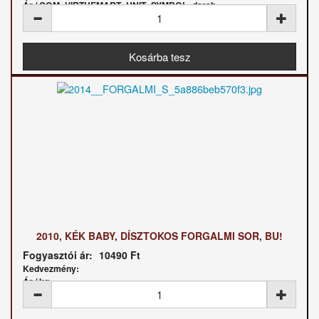
Ár / COM_VIRTUEMART_UNIT_SYMBOL_darab:
2010, KÉK BABY, DÍSZTOKOS FORGALMI SOR, BU!
Fogyasztói ár:
10490 Ft
Kedvezmény:
Ár / kg: