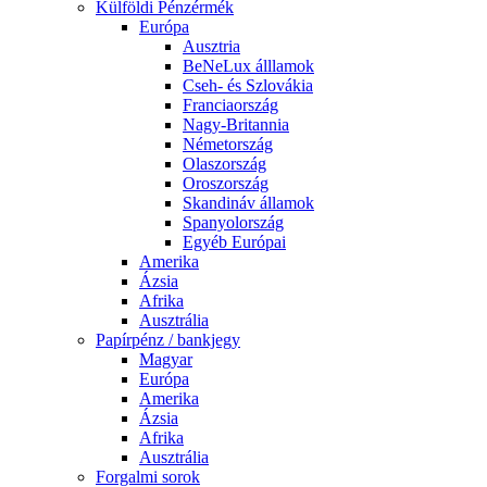
Külföldi Pénzérmék
Európa
Ausztria
BeNeLux álllamok
Cseh- és Szlovákia
Franciaország
Nagy-Britannia
Németország
Olaszország
Oroszország
Skandináv államok
Spanyolország
Egyéb Európai
Amerika
Ázsia
Afrika
Ausztrália
Papírpénz / bankjegy
Magyar
Európa
Amerika
Ázsia
Afrika
Ausztrália
Forgalmi sorok