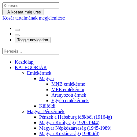
A kosara még üres
Kosár tartalmának megjelenítése
Toggle navigation
Kezdőlap
KATEGÓRIÁK
Emlékérmék
Magyar
MNB emlékérme
MÉE emlékérem
Aranyozott érmek
Egyéb emlékérmek
Külföldi
Magyar Pénzérmék
Pénzek a Habsburg időkből (1916-ig)
Magyar Királyság (1920-1944)
Magyar Népköztársaság (1945-1989)
Magyar Köztársaság (1990-től)