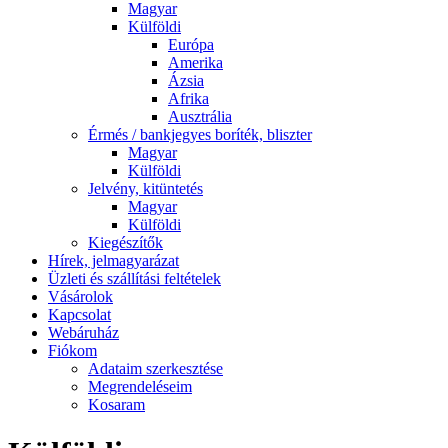
Magyar
Külföldi
Európa
Amerika
Ázsia
Afrika
Ausztrália
Érmés / bankjegyes boríték, bliszter
Magyar
Külföldi
Jelvény, kitüntetés
Magyar
Külföldi
Kiegészítők
Hírek, jelmagyarázat
Üzleti és szállítási feltételek
Vásárolok
Kapcsolat
Webáruház
Fiókom
Adataim szerkesztése
Megrendeléseim
Kosaram