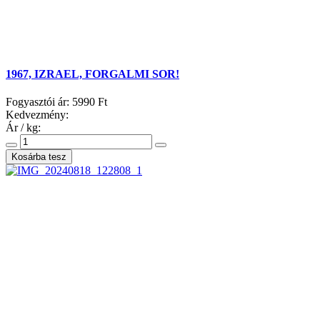
1967, IZRAEL, FORGALMI SOR!
Fogyasztói ár:
5990 Ft
Kedvezmény:
Ár / kg: