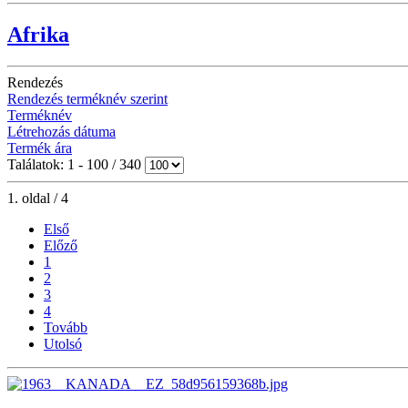
Afrika
Rendezés
Rendezés terméknév szerint
Terméknév
Létrehozás dátuma
Termék ára
Találatok: 1 - 100 / 340
1. oldal / 4
Első
Előző
1
2
3
4
Tovább
Utolsó