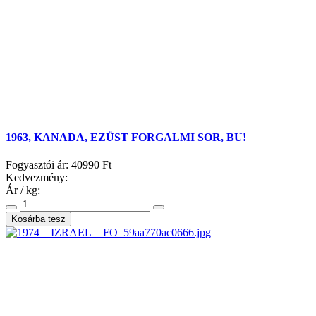
1963, KANADA, EZÜST FORGALMI SOR, BU!
Fogyasztói ár:
40990 Ft
Kedvezmény:
Ár / kg: