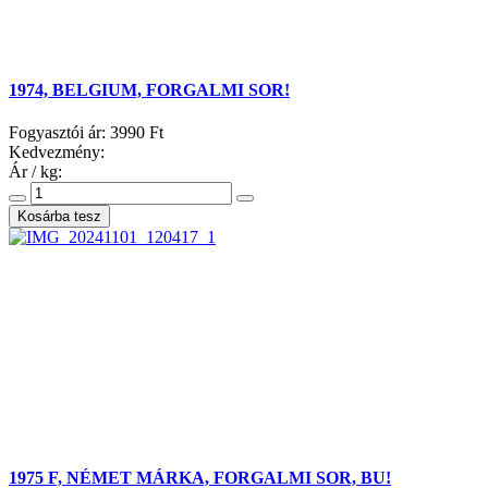
1974, BELGIUM, FORGALMI SOR!
Fogyasztói ár:
3990 Ft
Kedvezmény:
Ár / kg:
1975 F, NÉMET MÁRKA, FORGALMI SOR, BU!