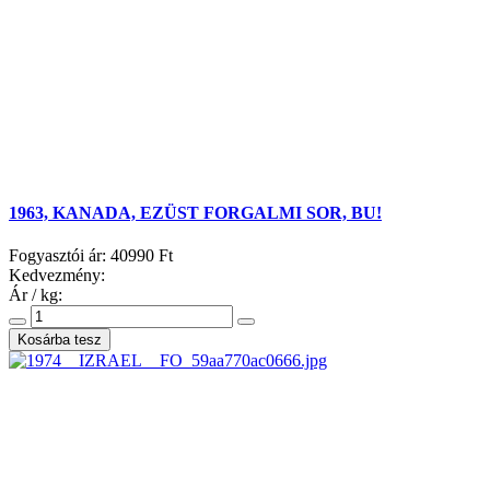
1963, KANADA, EZÜST FORGALMI SOR, BU!
Fogyasztói ár:
40990 Ft
Kedvezmény:
Ár / kg: