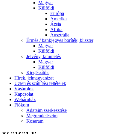
Magyar
Külföldi
Európa
Amerika
Ázsia
Afrika
Ausztrália
Érmés / bankjegyes boríték, bliszter
Magyar
Külföldi
Jelvény, kitüntetés
Magyar
Külföldi
Kiegészítők
Hírek, jelmagyarázat
Üzleti és szállítási feltételek
Vásárolok
Kapcsolat
Webáruház
Fiókom
Adataim szerkesztése
Megrendeléseim
Kosaram