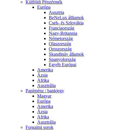
Külföldi Pénzérmék
Európa
Ausztria
BeNeLux álllamok
Cseh- és Szlovákia
Franciaország
Nagy-Britannia
Németország
Olaszország
Oroszország
Skandináv államok
Spanyolország
Egyéb Európai
Amerika
Ázsia
Afrika
Ausztrália
Papírpénz / bankjegy
Magyar
Európa
Amerika
Ázsia
Afrika
Ausztrália
Forgalmi sorok