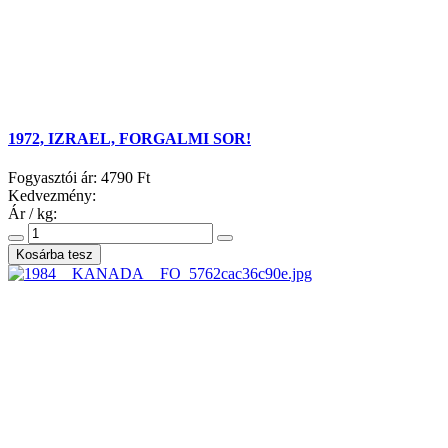
1972, IZRAEL, FORGALMI SOR!
Fogyasztói ár:
4790 Ft
Kedvezmény:
Ár / kg: