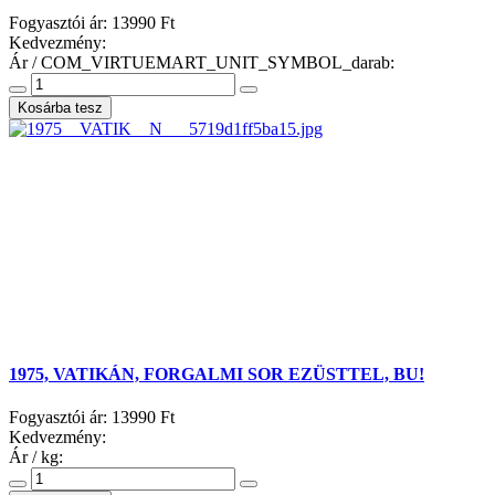
Fogyasztói ár:
13990 Ft
Kedvezmény:
Ár / COM_VIRTUEMART_UNIT_SYMBOL_darab:
1975, VATIKÁN, FORGALMI SOR EZÜSTTEL, BU!
Fogyasztói ár:
13990 Ft
Kedvezmény:
Ár / kg: