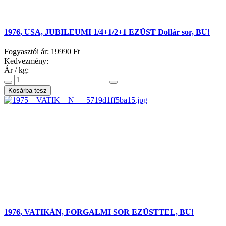
1976, USA, JUBILEUMI 1/4+1/2+1 EZÜST Dollár sor, BU!
Fogyasztói ár:
19990 Ft
Kedvezmény:
Ár / kg:
1976, VATIKÁN, FORGALMI SOR EZÜSTTEL, BU!