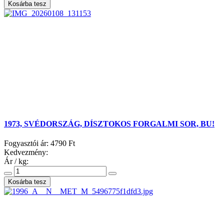
1973, SVÉDORSZÁG, DÍSZTOKOS FORGALMI SOR, BU!
Fogyasztói ár:
4790 Ft
Kedvezmény:
Ár / kg: