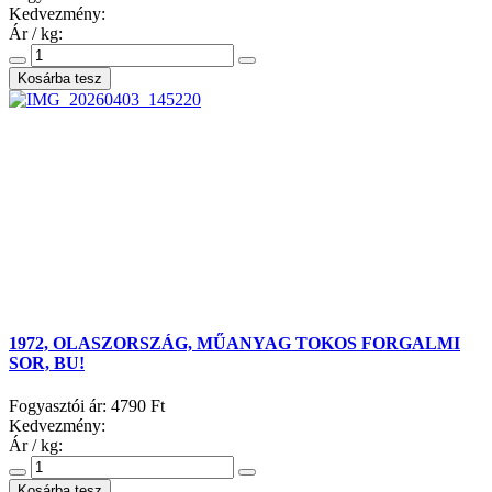
Kedvezmény:
Ár / kg:
1972, OLASZORSZÁG, MŰANYAG TOKOS FORGALMI
SOR, BU!
Fogyasztói ár:
4790 Ft
Kedvezmény:
Ár / kg: