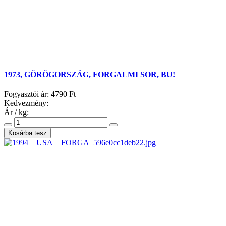
1973, GÖRÖGORSZÁG, FORGALMI SOR, BU!
Fogyasztói ár:
4790 Ft
Kedvezmény:
Ár / kg: