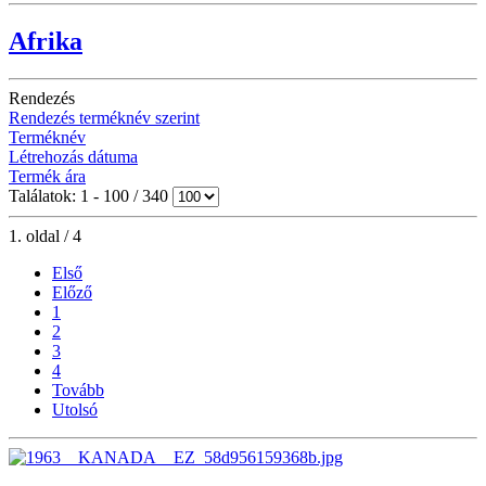
Afrika
Rendezés
Rendezés terméknév szerint
Terméknév
Létrehozás dátuma
Termék ára
Találatok: 1 - 100 / 340
1. oldal / 4
Első
Előző
1
2
3
4
Tovább
Utolsó