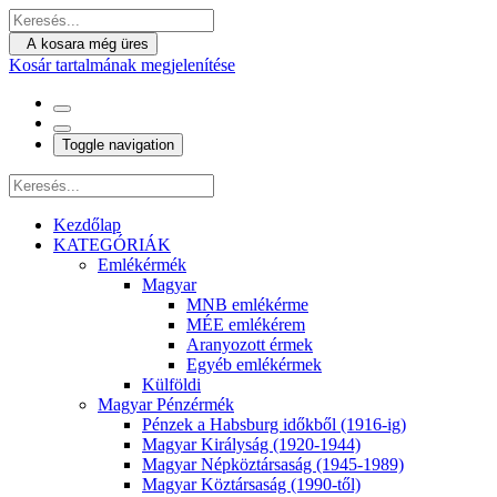
A kosara még üres
Kosár tartalmának megjelenítése
Toggle navigation
Kezdőlap
KATEGÓRIÁK
Emlékérmék
Magyar
MNB emlékérme
MÉE emlékérem
Aranyozott érmek
Egyéb emlékérmek
Külföldi
Magyar Pénzérmék
Pénzek a Habsburg időkből (1916-ig)
Magyar Királyság (1920-1944)
Magyar Népköztársaság (1945-1989)
Magyar Köztársaság (1990-től)