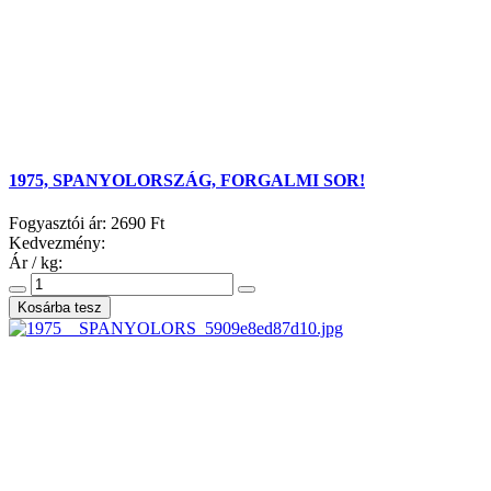
1975, SPANYOLORSZÁG, FORGALMI SOR!
Fogyasztói ár:
2690 Ft
Kedvezmény:
Ár / kg: