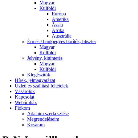
Magyar
Külföldi
Európa
Amerika
Ázsia
Afrika
Ausztrália
Érmés / bankjegyes boríték, bliszter
Magyar
Külföldi
Jelvény, kitüntetés
Magyar
Külföldi
Kiegészítők
Hírek, jelmagyarázat
Üzleti és szállítási feltételek
Vásárolok
Kapcsolat
Webáruház
Fiókom
Adataim szerkesztése
Megrendeléseim
Kosaram