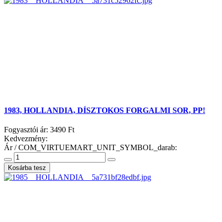
1983, HOLLANDIA, DÍSZTOKOS FORGALMI SOR, PP!
Fogyasztói ár:
3490 Ft
Kedvezmény:
Ár / COM_VIRTUEMART_UNIT_SYMBOL_darab: