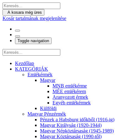
A kosara még üres
Kosár tartalmának megjelenítése
Toggle navigation
Kezdőlap
KATEGÓRIÁK
Emlékérmék
Magyar
MNB emlékérme
MÉE emlékérem
Aranyozott érmek
Egyéb emlékérmek
Külföldi
Magyar Pénzérmék
Pénzek a Habsburg időkből (1916-ig)
Magyar Királyság (1920-1944)
Magyar Népköztársaság (1945-1989)
Magyar Köztársaság (1990-től)