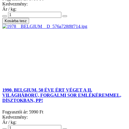
Kedvezmény:
Ár / kg:
1990, BELGIUM, 50 ÉVE ÉRT VÉGET A II.
VILÁGHÁBORÚ, FORGALMI SOR EMLÉKÉREMMEL,
DÍSZTOKBAN, PP!
Fogyasztói ár:
5990 Ft
Kedvezmény:
Ár / kg: