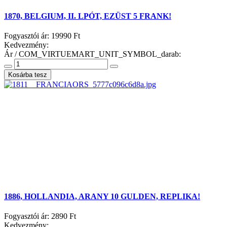
1870, BELGIUM, II. LPÓT, EZÜST 5 FRANK!
Fogyasztói ár:
19990 Ft
Kedvezmény:
Ár / COM_VIRTUEMART_UNIT_SYMBOL_darab:
1886, HOLLANDIA, ARANY 10 GULDEN, REPLIKA!
Fogyasztói ár:
2890 Ft
Kedvezmény: