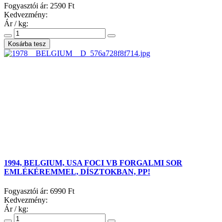
Fogyasztói ár:
2590 Ft
Kedvezmény:
Ár / kg:
1994, BELGIUM, USA FOCI VB FORGALMI SOR
EMLÉKÉREMMEL, DÍSZTOKBAN, PP!
Fogyasztói ár:
6990 Ft
Kedvezmény:
Ár / kg: