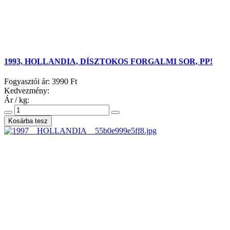
1993, HOLLANDIA, DÍSZTOKOS FORGALMI SOR, PP!
Fogyasztói ár:
3990 Ft
Kedvezmény:
Ár / kg: