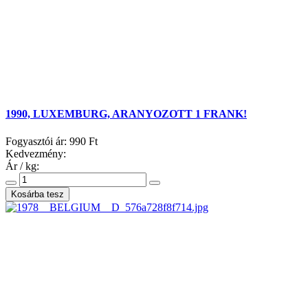
1990, LUXEMBURG, ARANYOZOTT 1 FRANK!
Fogyasztói ár:
990 Ft
Kedvezmény:
Ár / kg: