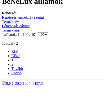
BeNeLux álllamok
Rendezés
Rendezés terméknév szerint
Terméknév
Létrehozás dátuma
Termék ára
Találatok: 1 - 100 / 101
1. oldal / 2
Első
Előző
1
2
Tovább
Utolsó