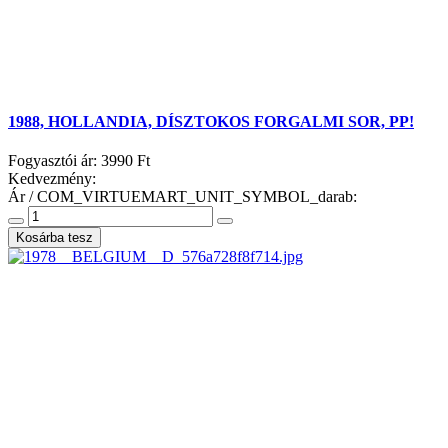
1988, HOLLANDIA, DÍSZTOKOS FORGALMI SOR, PP!
Fogyasztói ár:
3990 Ft
Kedvezmény:
Ár / COM_VIRTUEMART_UNIT_SYMBOL_darab: