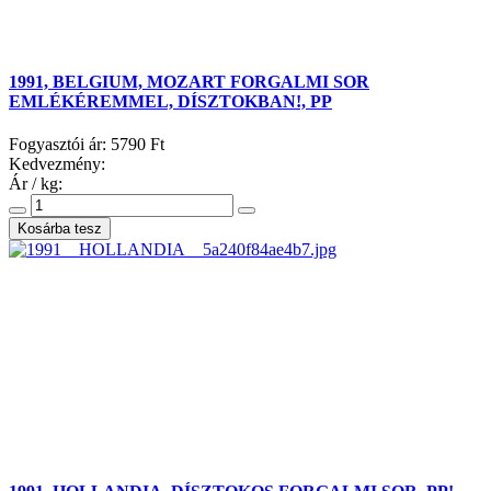
1991, BELGIUM, MOZART FORGALMI SOR
EMLÉKÉREMMEL, DÍSZTOKBAN!, PP
Fogyasztói ár:
5790 Ft
Kedvezmény:
Ár / kg: