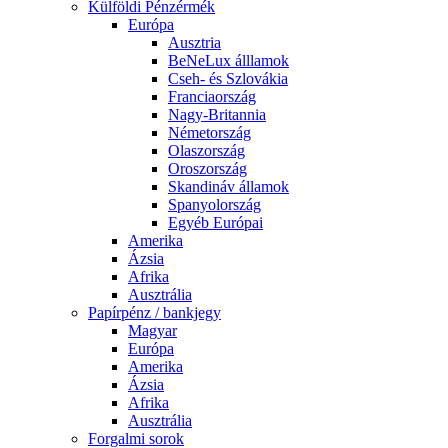
Külföldi Pénzérmék
Európa
Ausztria
BeNeLux álllamok
Cseh- és Szlovákia
Franciaország
Nagy-Britannia
Németország
Olaszország
Oroszország
Skandináv államok
Spanyolország
Egyéb Európai
Amerika
Ázsia
Afrika
Ausztrália
Papírpénz / bankjegy
Magyar
Európa
Amerika
Ázsia
Afrika
Ausztrália
Forgalmi sorok