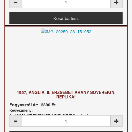
1957, ANGLIA, II. ERZSÉBET ARANY SOVEREIGN,
REPLIKA!
Fogyasztói ár:
2890 Ft
Kedvezmény:
Ár / COM_VIRTUEMART_UNIT_SYMBOL_darab: