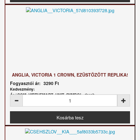
ANGLIA, VICTORIA 1 CROWN, EZÜSTÖZÖTT REPLIKA!
Fogyasztói ár:
3290 Ft
Kedvezmény:
Ár / COM_VIRTUEMART_UNIT_SYMBOL_darab: