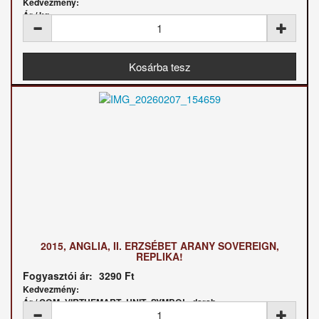
Kedvezmény:
Ár / kg:
2015, ANGLIA, II. ERZSÉBET ARANY SOVEREIGN,
REPLIKA!
Fogyasztói ár:
3290 Ft
Kedvezmény:
Ár / COM_VIRTUEMART_UNIT_SYMBOL_darab: