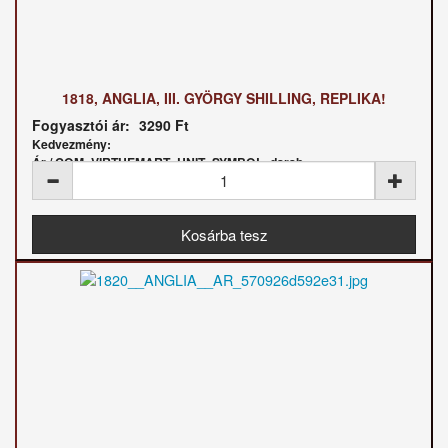
1818, ANGLIA, III. GYÖRGY SHILLING, REPLIKA!
Fogyasztói ár:
3290 Ft
Kedvezmény:
Ár / COM_VIRTUEMART_UNIT_SYMBOL_darab: