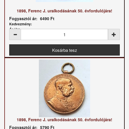
1898, Ferenc J. uralkodásának 50. évfordulójára!
Fogyasztói ár:
6490 Ft
Kedvezmény:
Ár / kg:
1898, Ferenc J. uralkodásának 50. évfordulójára!
Fogyasztói ár:
5790 Ft