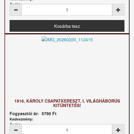
Ár / kg:
1916, KÁROLY CSAPATKERESZT, I. VILÁGHÁBORÚS
KITÜNTETÉS!
Fogyasztói ár:
5790 Ft
Kedvezmény:
Ár / kg: