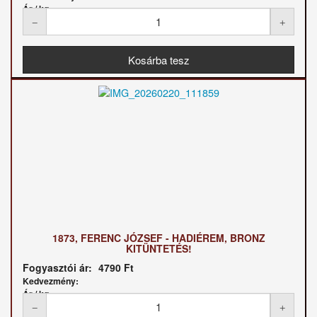
Ár / kg:
1873, FERENC JÓZSEF - HADIÉREM, BRONZ
KITÜNTETÉS!
Fogyasztói ár:
4790 Ft
Kedvezmény:
Ár / kg: