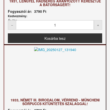
1931, LENGYEL HADSEREG ARANYOZOTT KERESZTJE
A BÁTORSÁGÉRT!
Fogyasztói ár:
3790 Ft
Kedvezmény:
Ár / kg:
1933, NÉMET III. BIRODALOM, VÉRREND - MÜNCHENI
SÖRPUCCS KITÜNTETÉS SZALAGGAL!