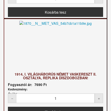
1914, I. VILÁGHÁBORÚS NÉMET VASKERESZT II.
OSZTÁLYA, REPLIKA DÍSZDOBOZBAN!
Fogyasztói ár:
7690 Ft
Kedvezmény:
Ár / kg: