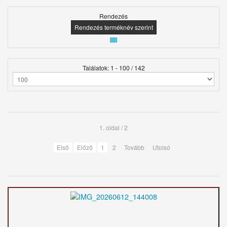
Rendezés
Rendezés terméknév szerint
Találatok: 1 - 100 / 142
1. oldal / 2
Első
Előző
1
2
Tovább
Utolsó