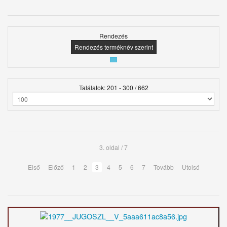
Rendezés
Rendezés terméknév szerint
Találatok: 201 - 300 / 662
3. oldal / 7
Első
Előző
1
2
3
4
5
6
7
Tovább
Utolsó