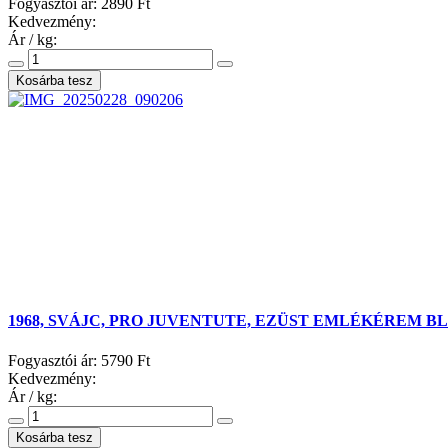
Fogyasztói ár:
2890 Ft
Kedvezmény:
Ár / kg:
1968, SVÁJC, PRO JUVENTUTE, EZÜST EMLÉKÉREM B
Fogyasztói ár:
5790 Ft
Kedvezmény:
Ár / kg: