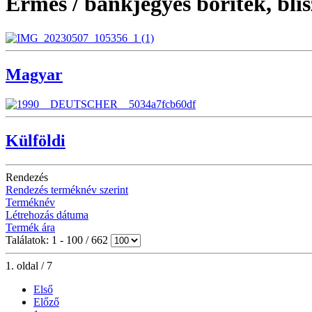
Érmés / bankjegyes boríték, blis
Magyar
Külföldi
Rendezés
Rendezés terméknév szerint
Terméknév
Létrehozás dátuma
Termék ára
Találatok: 1 - 100 / 662
1. oldal / 7
Első
Előző