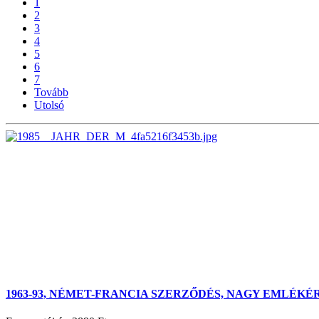
1
2
3
4
5
6
7
Tovább
Utolsó
1963-93, NÉMET-FRANCIA SZERZŐDÉS, NAGY EMLÉKÉ