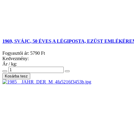
1969, SVÁJC, 50 ÉVES A LÉGIPOSTA, EZÜST EMLÉKÉ
Fogyasztói ár:
5790 Ft
Kedvezmény:
Ár / kg: