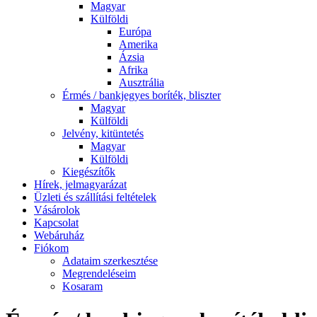
Magyar
Külföldi
Európa
Amerika
Ázsia
Afrika
Ausztrália
Érmés / bankjegyes boríték, bliszter
Magyar
Külföldi
Jelvény, kitüntetés
Magyar
Külföldi
Kiegészítők
Hírek, jelmagyarázat
Üzleti és szállítási feltételek
Vásárolok
Kapcsolat
Webáruház
Fiókom
Adataim szerkesztése
Megrendeléseim
Kosaram