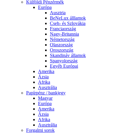
Külföldi Pénzérmék
Európa
Ausztria
BeNeLux álllamok
Cseh- és Szlovákia
Franciaország
Nagy-Britannia
Németország
Olaszország
Oroszország
Skandináv államok
Spanyolország
Egyéb Európai
Amerika
Ázsia
Afrika
Ausztrália
Papírpénz / bankjegy
Magyar
Európa
Amerika
Ázsia
Afrika
Ausztrália
Forgalmi sorok