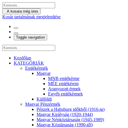
A kosara még üres
Kosár tartalmának megjelenítése
Toggle navigation
Kezdőlap
KATEGÓRIÁK
Emlékérmék
Magyar
MNB emlékérme
MÉE emlékérem
Aranyozott érmek
Egyéb emlékérmek
Külföldi
Magyar Pénzérmék
Pénzek a Habsburg időkből (1916-ig)
Magyar Királyság (1920-1944)
Magyar Népköztársaság (1945-1989)
Magyar Köztársaság (1990-től)