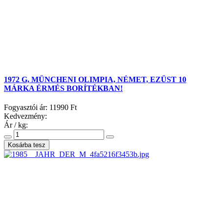
1972 G, MÜNCHENI OLIMPIA, NÉMET, EZÜST 10
MÁRKA ÉRMÉS BORÍTÉKBAN!
Fogyasztói ár:
11990 Ft
Kedvezmény:
Ár / kg: