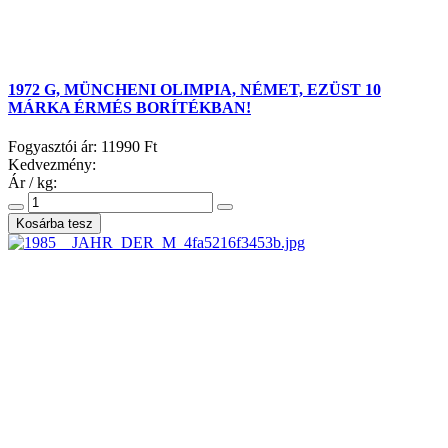
1972 G, MÜNCHENI OLIMPIA, NÉMET, EZÜST 10
MÁRKA ÉRMÉS BORÍTÉKBAN!
Fogyasztói ár:
11990 Ft
Kedvezmény:
Ár / kg: