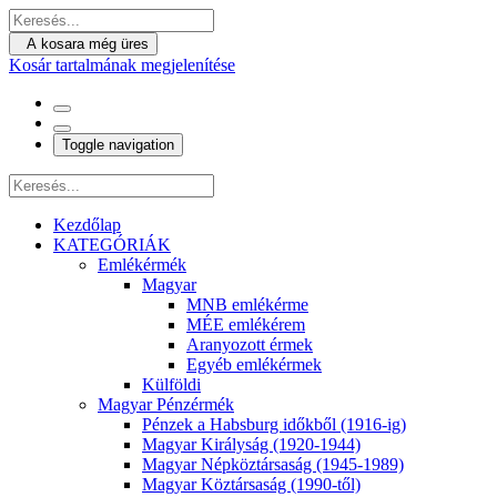
A kosara még üres
Kosár tartalmának megjelenítése
Toggle navigation
Kezdőlap
KATEGÓRIÁK
Emlékérmék
Magyar
MNB emlékérme
MÉE emlékérem
Aranyozott érmek
Egyéb emlékérmek
Külföldi
Magyar Pénzérmék
Pénzek a Habsburg időkből (1916-ig)
Magyar Királyság (1920-1944)
Magyar Népköztársaság (1945-1989)
Magyar Köztársaság (1990-től)