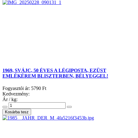
1969, SVÁJC, 50 ÉVES A LÉGIPOSTA, EZÜST
EMLÉKÉREM BLISZTERBEN, BÉLYEGGEL!
Fogyasztói ár:
5790 Ft
Kedvezmény:
Ár / kg: