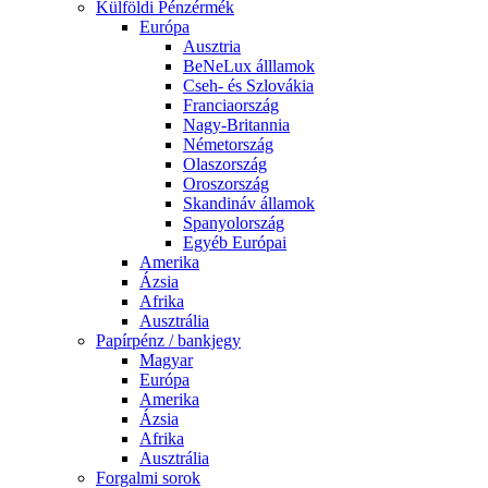
Külföldi Pénzérmék
Európa
Ausztria
BeNeLux álllamok
Cseh- és Szlovákia
Franciaország
Nagy-Britannia
Németország
Olaszország
Oroszország
Skandináv államok
Spanyolország
Egyéb Európai
Amerika
Ázsia
Afrika
Ausztrália
Papírpénz / bankjegy
Magyar
Európa
Amerika
Ázsia
Afrika
Ausztrália
Forgalmi sorok