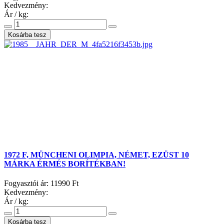
Kedvezmény:
Ár / kg:
1972 F, MÜNCHENI OLIMPIA, NÉMET, EZÜST 10
MÁRKA ÉRMÉS BORÍTÉKBAN!
Fogyasztói ár:
11990 Ft
Kedvezmény:
Ár / kg: