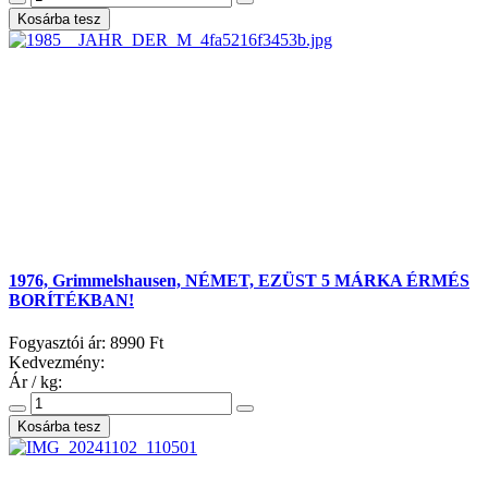
1976, Grimmelshausen, NÉMET, EZÜST 5 MÁRKA ÉRMÉS
BORÍTÉKBAN!
Fogyasztói ár:
8990 Ft
Kedvezmény:
Ár / kg: