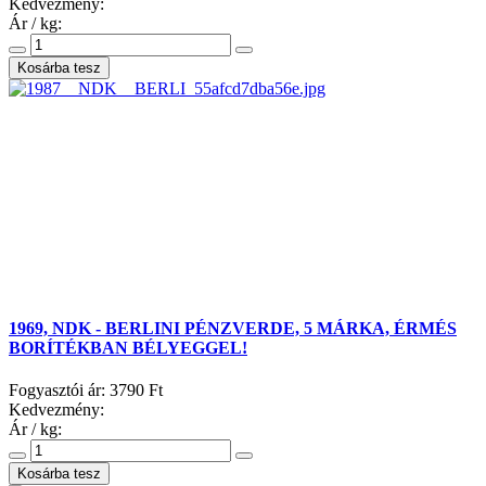
Kedvezmény:
Ár / kg:
1969, NDK - BERLINI PÉNZVERDE, 5 MÁRKA, ÉRMÉS
BORÍTÉKBAN BÉLYEGGEL!
Fogyasztói ár:
3790 Ft
Kedvezmény:
Ár / kg: