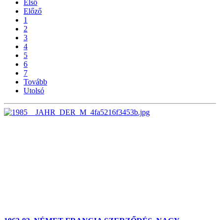
Első
Előző
1
2
3
4
5
6
7
Tovább
Utolsó