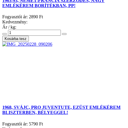
1963-93, NÉMET-FRANCIA SZERZŐDÉS, NAGY
EMLÉKÉREM BORÍTÉKBAN, PP!
Fogyasztói ár:
2890 Ft
Kedvezmény:
Ár / kg:
1968, SVÁJC, PRO JUVENTUTE, EZÜST EMLÉKÉREM
BLISZTERBEN, BÉLYEGGEL!
Fogyasztói ár:
5790 Ft