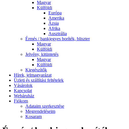
Magyar
Külföldi
Európa
Amerika
Ázsia
Afrika
Ausztrália
Érmés / bankjegyes boríték, bliszter
Magyar
Külföldi
Jelvény, kitüntetés
Magyar
Külföldi
Kiegészítők
Hírek, jelmagyarázat
Üzleti és szállítási feltételek
Vásárolok
Kapcsolat
Webáruház
Fiókom
Adataim szerkesztése
Megrendeléseim
Kosaram