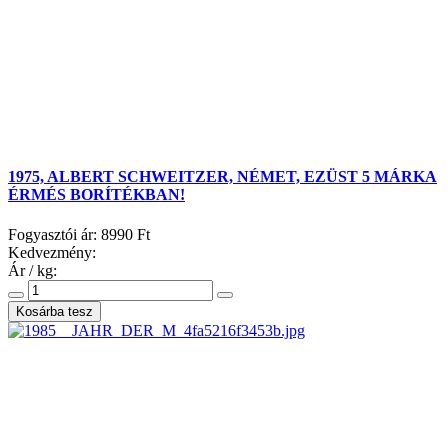
1975, ALBERT SCHWEITZER, NÉMET, EZÜST 5 MÁRKA
ÉRMÉS BORÍTÉKBAN!
Fogyasztói ár:
8990 Ft
Kedvezmény:
Ár / kg: