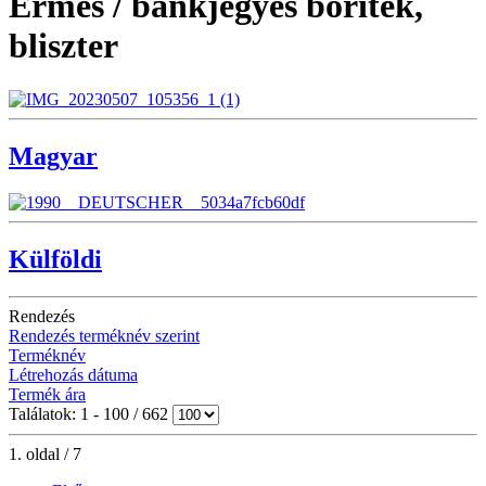
Érmés / bankjegyes boríték,
bliszter
Magyar
Külföldi
Rendezés
Rendezés terméknév szerint
Terméknév
Létrehozás dátuma
Termék ára
Találatok: 1 - 100 / 662
1. oldal / 7