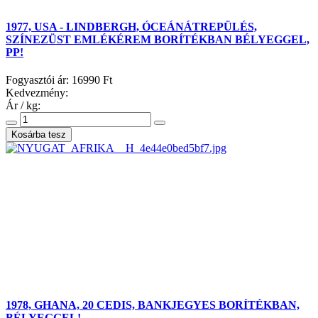
1977, USA - LINDBERGH, ÓCEÁNÁTREPÜLÉS,
SZÍNEZÜST EMLÉKÉREM BORÍTÉKBAN BÉLYEGGEL,
PP!
Fogyasztói ár:
16990 Ft
Kedvezmény:
Ár / kg:
1978, GHANA, 20 CEDIS, BANKJEGYES BORÍTÉKBAN,
BÉLYEGGEL!