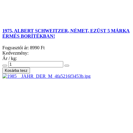
1975, ALBERT SCHWEITZER, NÉMET, EZÜST 5 MÁRKA
ÉRMÉS BORÍTÉKBAN!
Fogyasztói ár:
8990 Ft
Kedvezmény:
Ár / kg: