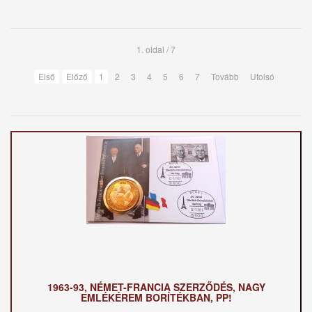
1. oldal / 7
Első
Előző
1
2
3
4
5
6
7
Tovább
Utolsó
1963-93, NÉMET-FRANCIA SZERZŐDÉS, NAGY
EMLÉKÉREM BORÍTÉKBAN, PP!