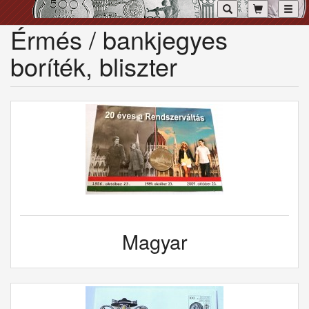
Toggl
Érmés / bankjegyes
boríték, bliszter
Magyar