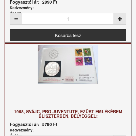
Fogyasztói ár:
2890 Ft
Kedvezmény:
Ár / kg:
1968, SVÁJC, PRO JUVENTUTE, EZÜST EMLÉKÉREM
BLISZTERBEN, BÉLYEGGEL!
Fogyasztói ár:
5790 Ft
Kedvezmény:
Ár / kg: