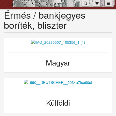
Toggl
Érmés / bankjegyes
boríték, bliszter
Magyar
Külföldi