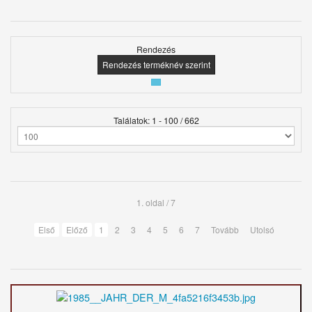
Rendezés
Rendezés terméknév szerint
Találatok: 1 - 100 / 662
1. oldal / 7
Első
Előző
1
2
3
4
5
6
7
Tovább
Utolsó