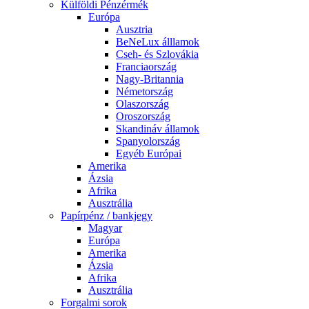
Külföldi Pénzérmék
Európa
Ausztria
BeNeLux álllamok
Cseh- és Szlovákia
Franciaország
Nagy-Britannia
Németország
Olaszország
Oroszország
Skandináv államok
Spanyolország
Egyéb Európai
Amerika
Ázsia
Afrika
Ausztrália
Papírpénz / bankjegy
Magyar
Európa
Amerika
Ázsia
Afrika
Ausztrália
Forgalmi sorok