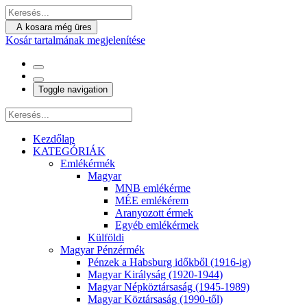
A kosara még üres
Kosár tartalmának megjelenítése
Toggle navigation
Kezdőlap
KATEGÓRIÁK
Emlékérmék
Magyar
MNB emlékérme
MÉE emlékérem
Aranyozott érmek
Egyéb emlékérmek
Külföldi
Magyar Pénzérmék
Pénzek a Habsburg időkből (1916-ig)
Magyar Királyság (1920-1944)
Magyar Népköztársaság (1945-1989)
Magyar Köztársaság (1990-től)