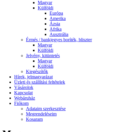
Magyar
Külföldi
Európa
Amerika
Ázsia
Afrika
Ausztrália
Érmés / bankjegyes boríték, bliszter
Magyar
Külföldi
Jelvény, kitüntetés
Magyar
Külföldi
Kiegészítők
Hírek, jelmagyarázat
Üzleti és szállítási feltételek
Vásárolok
Kapcsolat
Webáruház
Fiókom
Adataim szerkesztése
Megrendeléseim
Kosaram