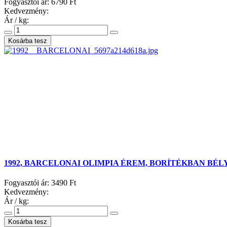
Fogyasztói ár:
6790 Ft
Kedvezmény:
Ár / kg:
1992, BARCELONAI OLIMPIA ÉREM, BORÍTÉKBAN BÉL
Fogyasztói ár:
3490 Ft
Kedvezmény:
Ár / kg: