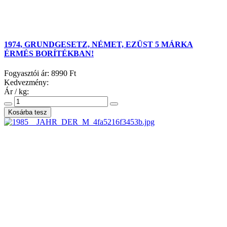
1974, GRUNDGESETZ, NÉMET, EZÜST 5 MÁRKA
ÉRMÉS BORÍTÉKBAN!
Fogyasztói ár:
8990 Ft
Kedvezmény:
Ár / kg: