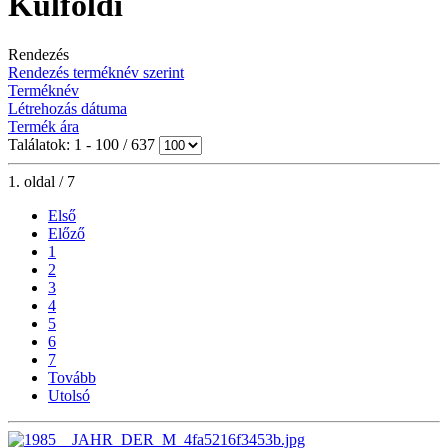
Külföldi
Rendezés
Rendezés terméknév szerint
Terméknév
Létrehozás dátuma
Termék ára
Találatok: 1 - 100 / 637
1. oldal / 7
Első
Előző
1
2
3
4
5
6
7
Tovább
Utolsó