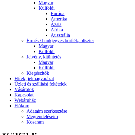
Magyar
Külföldi
Európa
Amerika
Ázsia
Afrika
Ausztrália
Érmés / bankjegyes boríték, bliszter
Magyar
Külföldi
Jelvény, kitüntetés
Magyar
Külföldi
Kiegészítők
Hírek, jelmagyarázat
Üzleti és szállítási feltételek
Vásárolok
Kapcsolat
Webáruház
Fiókom
Adataim szerkesztése
Megrendeléseim
Kosaram