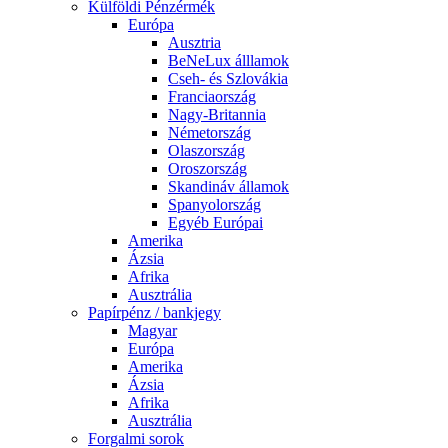
Külföldi Pénzérmék
Európa
Ausztria
BeNeLux álllamok
Cseh- és Szlovákia
Franciaország
Nagy-Britannia
Németország
Olaszország
Oroszország
Skandináv államok
Spanyolország
Egyéb Európai
Amerika
Ázsia
Afrika
Ausztrália
Papírpénz / bankjegy
Magyar
Európa
Amerika
Ázsia
Afrika
Ausztrália
Forgalmi sorok