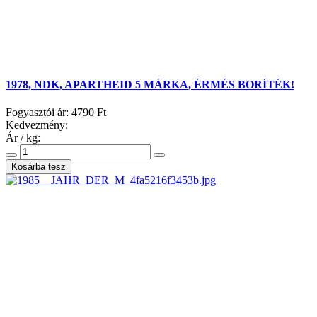
1978, NDK, APARTHEID 5 MÁRKA, ÉRMÉS BORÍTÉK!
Fogyasztói ár:
4790 Ft
Kedvezmény:
Ár / kg: