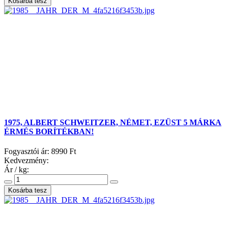
1975, ALBERT SCHWEITZER, NÉMET, EZÜST 5 MÁRKA
ÉRMÉS BORÍTÉKBAN!
Fogyasztói ár:
8990 Ft
Kedvezmény:
Ár / kg: