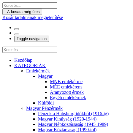
A kosara még üres
Kosár tartalmának megjelenítése
Toggle navigation
Kezdőlap
KATEGÓRIÁK
Emlékérmék
Magyar
MNB emlékérme
MÉE emlékérem
Aranyozott érmek
Egyéb emlékérmek
Külföldi
Magyar Pénzérmék
Pénzek a Habsburg időkből (1916-ig)
Magyar Királyság (1920-1944)
Magyar Népköztársaság (1945-1989)
Magyar Köztársaság (1990-től)