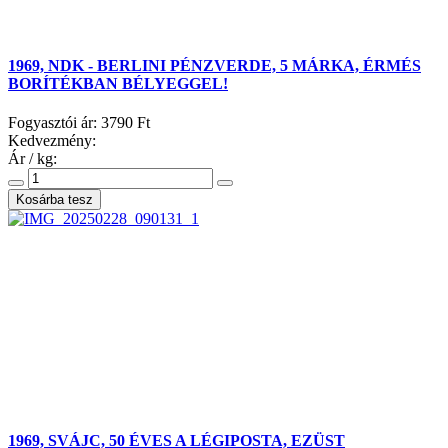
1969, NDK - BERLINI PÉNZVERDE, 5 MÁRKA, ÉRMÉS
BORÍTÉKBAN BÉLYEGGEL!
Fogyasztói ár:
3790 Ft
Kedvezmény:
Ár / kg:
1969, SVÁJC, 50 ÉVES A LÉGIPOSTA, EZÜST