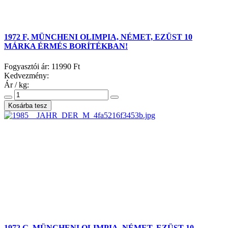
1972 F, MÜNCHENI OLIMPIA, NÉMET, EZÜST 10
MÁRKA ÉRMÉS BORÍTÉKBAN!
Fogyasztói ár:
11990 Ft
Kedvezmény:
Ár / kg:
1972 G, MÜNCHENI OLIMPIA, NÉMET, EZÜST 10