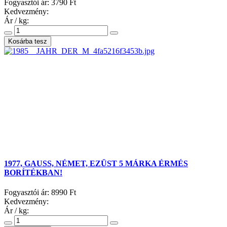
Fogyasztói ár:
3790 Ft
Kedvezmény:
Ár / kg:
1977, GAUSS, NÉMET, EZÜST 5 MÁRKA ÉRMÉS
BORÍTÉKBAN!
Fogyasztói ár:
8990 Ft
Kedvezmény:
Ár / kg: