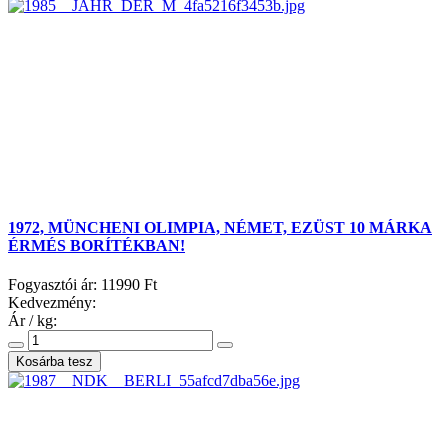
1972, MÜNCHENI OLIMPIA, NÉMET, EZÜST 10 MÁRKA
ÉRMÉS BORÍTÉKBAN!
Fogyasztói ár:
11990 Ft
Kedvezmény:
Ár / kg: