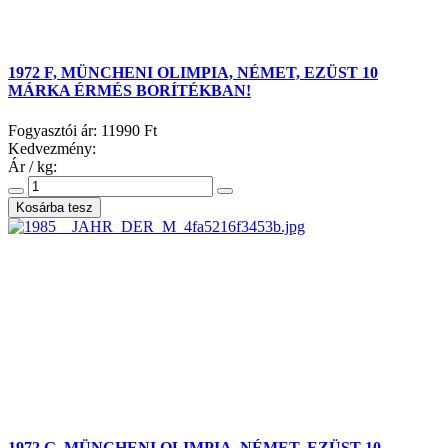
1972 F, MÜNCHENI OLIMPIA, NÉMET, EZÜST 10
MÁRKA ÉRMÉS BORÍTÉKBAN!
Fogyasztói ár:
11990 Ft
Kedvezmény:
Ár / kg:
1972 G, MÜNCHENI OLIMPIA, NÉMET, EZÜST 10