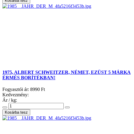
1975, ALBERT SCHWEITZER, NÉMET, EZÜST 5 MÁRKA
ÉRMÉS BORÍTÉKBAN!
Fogyasztói ár:
8990 Ft
Kedvezmény:
Ár / kg: