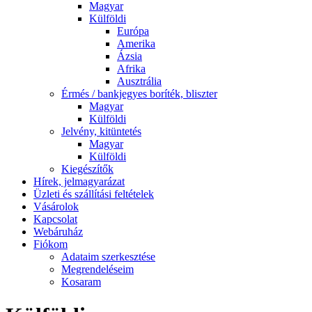
Magyar
Külföldi
Európa
Amerika
Ázsia
Afrika
Ausztrália
Érmés / bankjegyes boríték, bliszter
Magyar
Külföldi
Jelvény, kitüntetés
Magyar
Külföldi
Kiegészítők
Hírek, jelmagyarázat
Üzleti és szállítási feltételek
Vásárolok
Kapcsolat
Webáruház
Fiókom
Adataim szerkesztése
Megrendeléseim
Kosaram