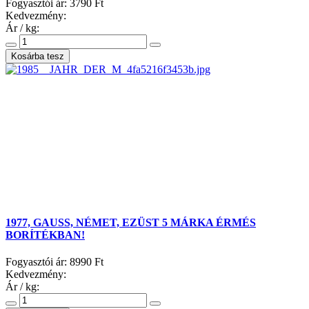
Fogyasztói ár:
3790 Ft
Kedvezmény:
Ár / kg:
1977, GAUSS, NÉMET, EZÜST 5 MÁRKA ÉRMÉS
BORÍTÉKBAN!
Fogyasztói ár:
8990 Ft
Kedvezmény:
Ár / kg: