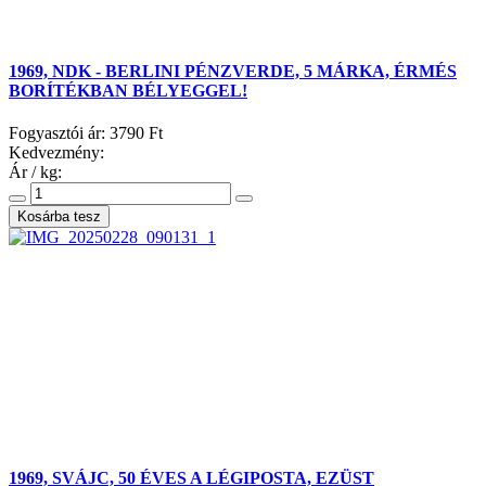
1969, NDK - BERLINI PÉNZVERDE, 5 MÁRKA, ÉRMÉS
BORÍTÉKBAN BÉLYEGGEL!
Fogyasztói ár:
3790 Ft
Kedvezmény:
Ár / kg:
1969, SVÁJC, 50 ÉVES A LÉGIPOSTA, EZÜST