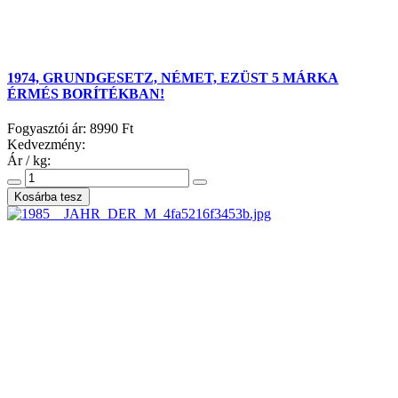
1974, GRUNDGESETZ, NÉMET, EZÜST 5 MÁRKA
ÉRMÉS BORÍTÉKBAN!
Fogyasztói ár:
8990 Ft
Kedvezmény:
Ár / kg: