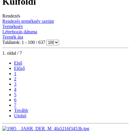
Külföldi
Rendezés
Rendezés terméknév szerint
Terméknév
Létrehozás dátuma
Termék ára
Találatok: 1 - 100 / 637
1. oldal / 7
Első
Előző
1
2
3
4
5
6
7
Tovább
Utolsó