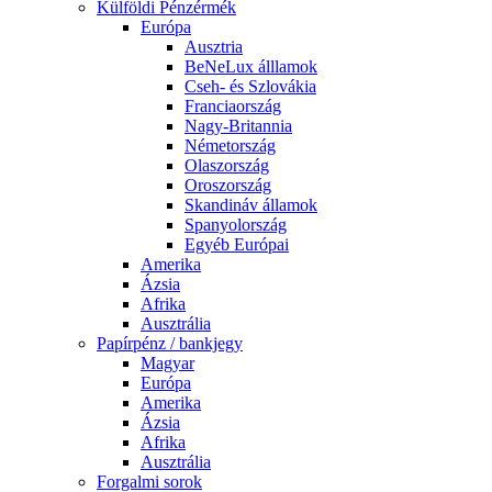
Külföldi Pénzérmék
Európa
Ausztria
BeNeLux álllamok
Cseh- és Szlovákia
Franciaország
Nagy-Britannia
Németország
Olaszország
Oroszország
Skandináv államok
Spanyolország
Egyéb Európai
Amerika
Ázsia
Afrika
Ausztrália
Papírpénz / bankjegy
Magyar
Európa
Amerika
Ázsia
Afrika
Ausztrália
Forgalmi sorok