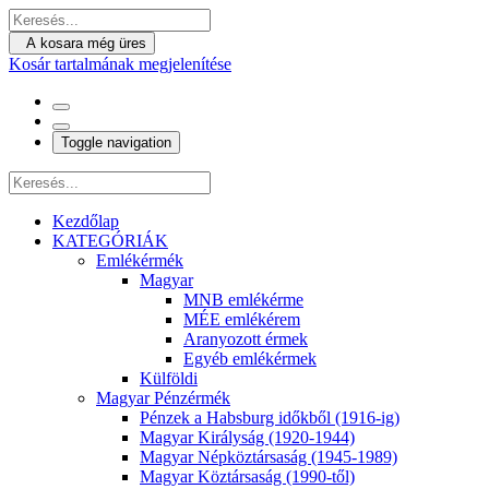
A kosara még üres
Kosár tartalmának megjelenítése
Toggle navigation
Kezdőlap
KATEGÓRIÁK
Emlékérmék
Magyar
MNB emlékérme
MÉE emlékérem
Aranyozott érmek
Egyéb emlékérmek
Külföldi
Magyar Pénzérmék
Pénzek a Habsburg időkből (1916-ig)
Magyar Királyság (1920-1944)
Magyar Népköztársaság (1945-1989)
Magyar Köztársaság (1990-től)