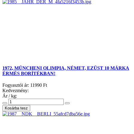
1972, MÜNCHENI OLIMPIA, NÉMET, EZÜST 10 MÁRKA
ÉRMÉS BORÍTÉKBAN!
Fogyasztói ár:
11990 Ft
Kedvezmény:
Ár / kg: