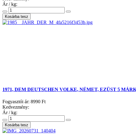
Ár / kg:
1971, DEM DEUTSCHEN VOLKE, NÉMET, EZÜST 5 MÁR
Fogyasztói ár:
8990 Ft
Kedvezmény:
Ár / kg: