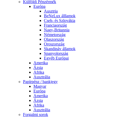
Külföldi Pénzérmék
Európa
Ausztria
BeNeLux álllamok
Cseh- és Szlovákia
Franciaország
Nagy-Britannia
Németország
Olaszország
Oroszország
Skandináv államok
Spanyolország
Egyéb Európai
Amerika
Ázsia
Afrika
Ausztrália
Papírpénz / bankjegy
Magyar
Európa
Amerika
Ázsia
Afrika
Ausztrália
Forgalmi sorok