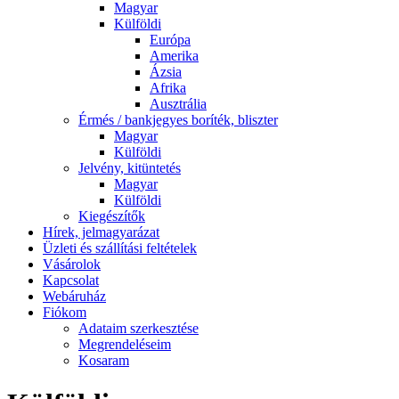
Magyar
Külföldi
Európa
Amerika
Ázsia
Afrika
Ausztrália
Érmés / bankjegyes boríték, bliszter
Magyar
Külföldi
Jelvény, kitüntetés
Magyar
Külföldi
Kiegészítők
Hírek, jelmagyarázat
Üzleti és szállítási feltételek
Vásárolok
Kapcsolat
Webáruház
Fiókom
Adataim szerkesztése
Megrendeléseim
Kosaram