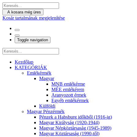
A kosara még üres
Kosár tartalmának megjelenítése
Toggle navigation
Kezdőlap
KATEGÓRIÁK
Emlékérmék
Magyar
MNB emlékérme
MÉE emlékérem
Aranyozott érmek
Egyéb emlékérmek
Külföldi
Magyar Pénzérmék
Pénzek a Habsburg időkből (1916-ig)
Magyar Királyság (1920-1944)
Magyar Népköztársaság (1945-1989)
Magyar Köztársaság (1990-től)