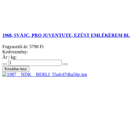
1968, SVÁJC, PRO JUVENTUTE, EZÜST EMLÉKÉREM B
Fogyasztói ár:
5790 Ft
Kedvezmény:
Ár / kg: