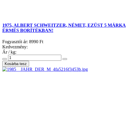
1975, ALBERT SCHWEITZER, NÉMET, EZÜST 5 MÁRKA
ÉRMÉS BORÍTÉKBAN!
Fogyasztói ár:
8990 Ft
Kedvezmény:
Ár / kg: