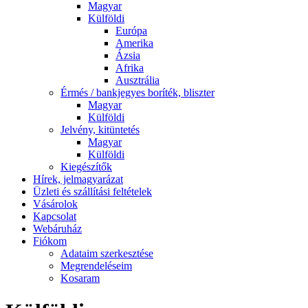
Magyar
Külföldi
Európa
Amerika
Ázsia
Afrika
Ausztrália
Érmés / bankjegyes boríték, bliszter
Magyar
Külföldi
Jelvény, kitüntetés
Magyar
Külföldi
Kiegészítők
Hírek, jelmagyarázat
Üzleti és szállítási feltételek
Vásárolok
Kapcsolat
Webáruház
Fiókom
Adataim szerkesztése
Megrendeléseim
Kosaram