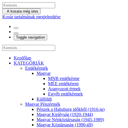
A kosara még üres
Kosár tartalmának megjelenítése
Toggle navigation
Kezdőlap
KATEGÓRIÁK
Emlékérmék
Magyar
MNB emlékérme
MÉE emlékérem
Aranyozott érmek
Egyéb emlékérmek
Külföldi
Magyar Pénzérmék
Pénzek a Habsburg időkből (1916-ig)
Magyar Királyság (1920-1944)
Magyar Népköztársaság (1945-1989)
Magyar Köztársaság (1990-től)