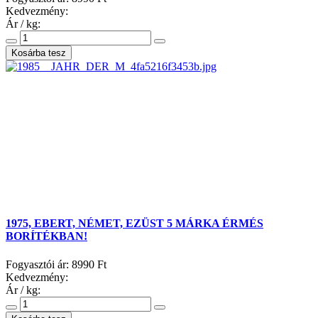
Kedvezmény:
Ár / kg:
1975, EBERT, NÉMET, EZÜST 5 MÁRKA ÉRMÉS
BORÍTÉKBAN!
Fogyasztói ár:
8990 Ft
Kedvezmény:
Ár / kg: