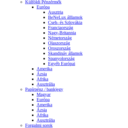
Külföldi Pénzérmék
Európa
Ausztria
BeNeLux álllamok
Cseh- és Szlovákia
Franciaország
Nagy-Britannia
Németország
Olaszország
Oroszország
Skandináv államok
Spanyolország
Egyéb Európai
Amerika
Ázsia
Afrika
Ausztrália
Papírpénz / bankjegy
Magyar
Európa
Amerika
Ázsia
Afrika
Ausztrália
Forgalmi sorok