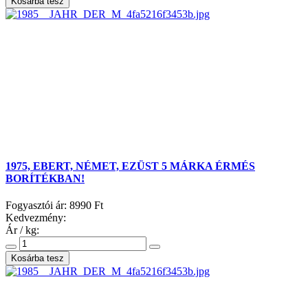
1975, EBERT, NÉMET, EZÜST 5 MÁRKA ÉRMÉS
BORÍTÉKBAN!
Fogyasztói ár:
8990 Ft
Kedvezmény:
Ár / kg: