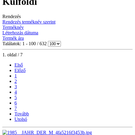
Külföldi
Rendezés
Rendezés terméknév szerint
Terméknév
Létrehozás dátuma
Termék ára
Találatok: 1 - 100 / 632
1. oldal / 7
Első
Előző
1
2
3
4
5
6
7
Tovább
Utolsó