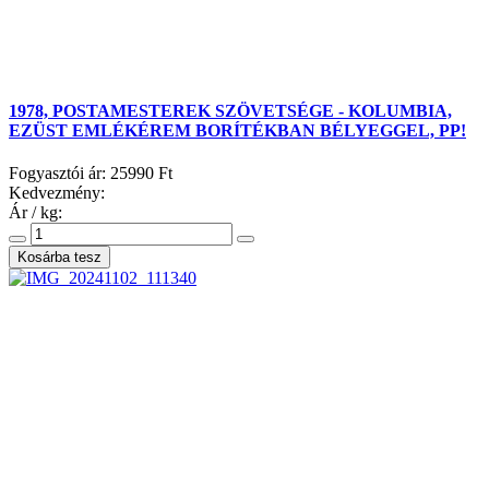
1978, POSTAMESTEREK SZÖVETSÉGE - KOLUMBIA,
EZÜST EMLÉKÉREM BORÍTÉKBAN BÉLYEGGEL, PP!
Fogyasztói ár:
25990 Ft
Kedvezmény:
Ár / kg: