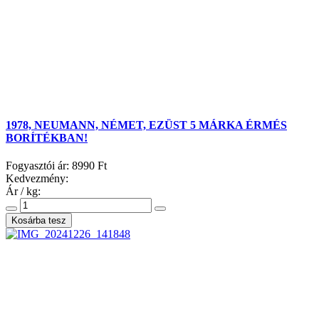
1978, NEUMANN, NÉMET, EZÜST 5 MÁRKA ÉRMÉS
BORÍTÉKBAN!
Fogyasztói ár:
8990 Ft
Kedvezmény:
Ár / kg: