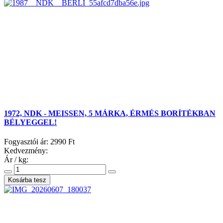
1972, NDK - MEISSEN, 5 MÁRKA, ÉRMÉS BORÍTÉKBAN
BÉLYEGGEL!
Fogyasztói ár:
2990 Ft
Kedvezmény:
Ár / kg: