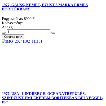
1977, GAUSS, NÉMET, EZÜST 5 MÁRKA ÉRMÉS
BORÍTÉKBAN!
Fogyasztói ár:
8990 Ft
Kedvezmény:
Ár / kg:
1977, USA - LINDBERGH, ÓCEÁNÁTREPÜLÉS,
SZÍNEZÜST EMLÉKÉREM BORÍTÉKBAN BÉLYEGGEL,
PP!