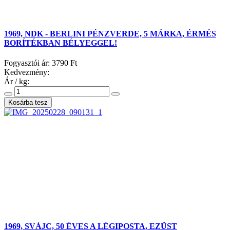
1969, NDK - BERLINI PÉNZVERDE, 5 MÁRKA, ÉRMÉS
BORÍTÉKBAN BÉLYEGGEL!
Fogyasztói ár:
3790 Ft
Kedvezmény:
Ár / kg:
1969, SVÁJC, 50 ÉVES A LÉGIPOSTA, EZÜST