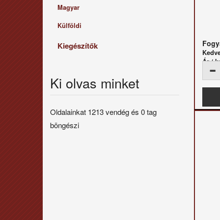
Magyar
Külföldi
Fogya
Kiegészítők
Kedv
Ár / k
Ki olvas minket
Oldalainkat 1213 vendég és 0 tag
böngészi