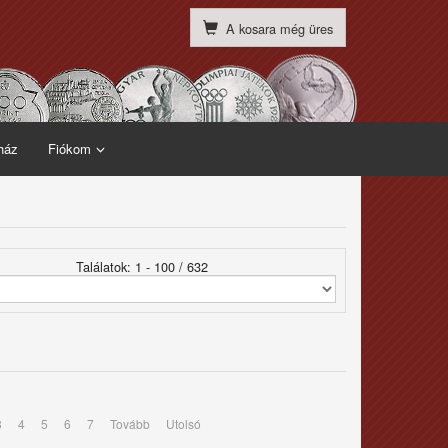
A kosara még üres
ház
Fiókom
Találatok: 1 - 100 / 632
3
4
5
6
7
Tovább
Utolsó