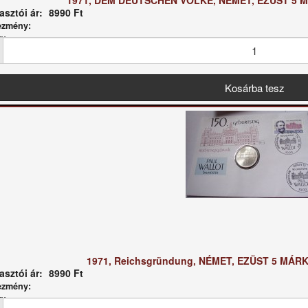
1971, DEM DEUTSCHEN VOLKE, NÉMET, EZÜST 5
sztói ár:
8990 Ft
ezmény:
g:
1971, Reichsgründung, NÉMET, EZÜST 5 MÁ
sztói ár:
8990 Ft
ezmény:
g: