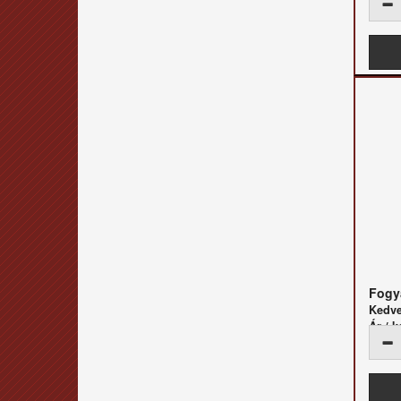
Fogya
Kedv
Ár / k