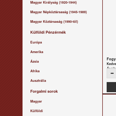
Magyar Királyság (1920-1944)
Magyar Népköztársaság (1945-1989)
Magyar Köztársaság (1990-től)
Külföldi Pénzérmék
Európa
Amerika
Fogya
Ázsia
Kedv
Ár / k
Afrika
Ausztrália
Forgalmi sorok
Magyar
Külföldi