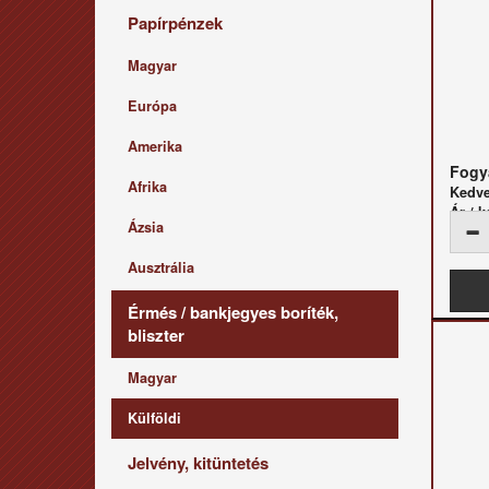
Papírpénzek
Magyar
Európa
Amerika
Fogya
Afrika
Kedv
Ár / k
Ázsia
Ausztrália
Érmés / bankjegyes boríték,
bliszter
Magyar
Külföldi
Jelvény, kitüntetés