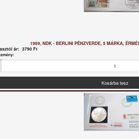
1969, NDK - BERLINI PÉNZVERDE, 5 MÁRKA, ÉRM
sztói ár:
3790 Ft
ezmény:
g: