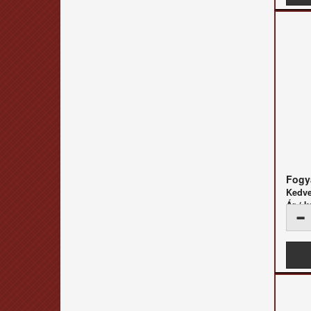
Fogya
Kedv
Ár / k