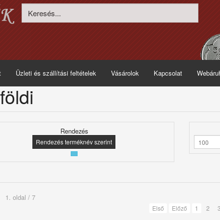
t
Üzleti és szállítási feltételek
Vásárolok
Kapcsolat
Webáru
földi
Rendezés
Rendezés terméknév szerint
1. oldal / 7
Első
Előző
1
2