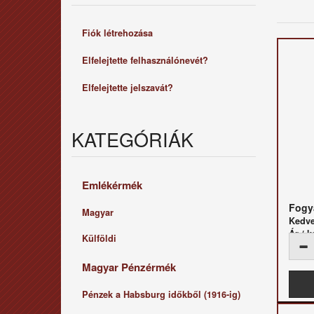
Fiók létrehozása
Elfelejtette felhasználónevét?
Elfelejtette jelszavát?
KATEGÓRIÁK
Emlékérmék
Fogya
Magyar
Kedv
Ár / k
Külföldi
Magyar Pénzérmék
Pénzek a Habsburg időkből (1916-ig)