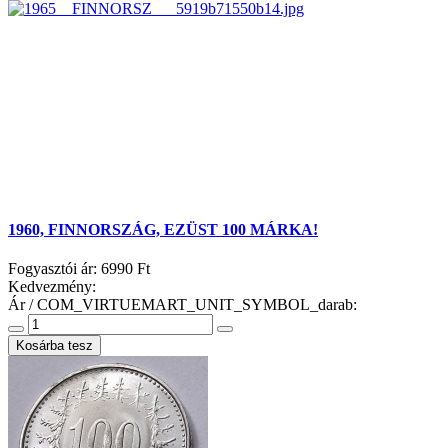
1960, FINNORSZÁG, EZÜST 100 MÁRKA!
Fogyasztói ár:
6990 Ft
Kedvezmény:
Ár / COM_VIRTUEMART_UNIT_SYMBOL_darab: