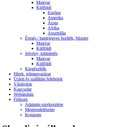
Magyar
Külföldi
Európa
Amerika
Ázsia
Afrika
Ausztrália
Érmés / bankjegyes boríték, bliszter
Magyar
Külföldi
Jelvény, kitüntetés
Magyar
Külföldi
Kiegészítők
Hírek, jelmagyarázat
Üzleti és szállítási feltételek
Vásárolok
Kapcsolat
Webáruház
Fiókom
Adataim szerkesztése
Megrendeléseim
Kosaram