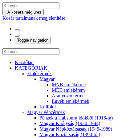
A kosara még üres
Kosár tartalmának megjelenítése
Toggle navigation
Kezdőlap
KATEGÓRIÁK
Emlékérmék
Magyar
MNB emlékérme
MÉE emlékérem
Aranyozott érmek
Egyéb emlékérmek
Külföldi
Magyar Pénzérmék
Pénzek a Habsburg időkből (1916-ig)
Magyar Királyság (1920-1944)
Magyar Népköztársaság (1945-1989)
Magyar Köztársaság (1990-től)