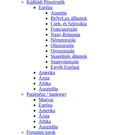
Külföldi Pénzérmék
Európa
Ausztria
BeNeLux álllamok
Cseh- és Szlovákia
Franciaország
Nagy-Britannia
Németország
Olaszország
Oroszország
Skandináv államok
Spanyolország
Egyéb Európai
Amerika
Ázsia
Afrika
Ausztrália
Papírpénz / bankjegy
Magyar
Európa
Amerika
Ázsia
Afrika
Ausztrália
Forgalmi sorok