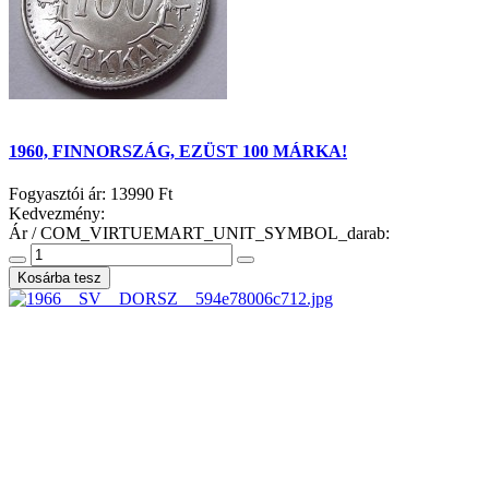
1960, FINNORSZÁG, EZÜST 100 MÁRKA!
Fogyasztói ár:
13990 Ft
Kedvezmény:
Ár / COM_VIRTUEMART_UNIT_SYMBOL_darab: