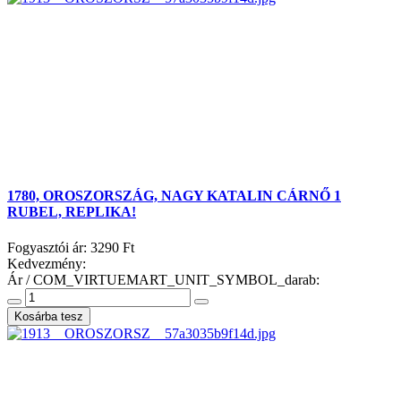
1780, OROSZORSZÁG, NAGY KATALIN CÁRNŐ 1
RUBEL, REPLIKA!
Fogyasztói ár:
3290 Ft
Kedvezmény:
Ár / COM_VIRTUEMART_UNIT_SYMBOL_darab: