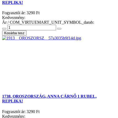
REPLIKA!
Fogyasztói ár:
3290 Ft
Kedvezmény:
Ár / COM_VIRTUEMART_UNIT_SYMBOL_darab:
1738, OROSZORSZÁG, ANNA CÁRNŐ 1 RUBEL,
REPLIKA!
Fogyasztói ár:
3290 Ft
Kedvezmény: