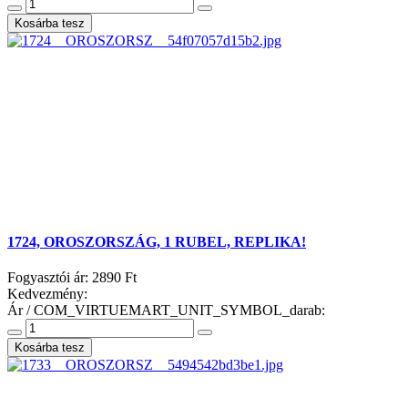
1724, OROSZORSZÁG, 1 RUBEL, REPLIKA!
Fogyasztói ár:
2890 Ft
Kedvezmény:
Ár / COM_VIRTUEMART_UNIT_SYMBOL_darab: