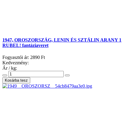
1947, OROSZORSZÁG, LENIN ÉS SZTÁLIN ARANY 1
RUBEL! fantáziaveret
Fogyasztói ár:
2890 Ft
Kedvezmény:
Ár / kg: