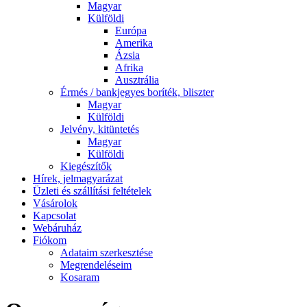
Magyar
Külföldi
Európa
Amerika
Ázsia
Afrika
Ausztrália
Érmés / bankjegyes boríték, bliszter
Magyar
Külföldi
Jelvény, kitüntetés
Magyar
Külföldi
Kiegészítők
Hírek, jelmagyarázat
Üzleti és szállítási feltételek
Vásárolok
Kapcsolat
Webáruház
Fiókom
Adataim szerkesztése
Megrendeléseim
Kosaram