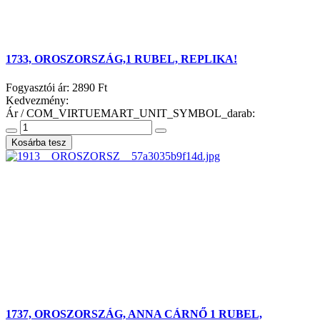
1733, OROSZORSZÁG,1 RUBEL, REPLIKA!
Fogyasztói ár:
2890 Ft
Kedvezmény:
Ár / COM_VIRTUEMART_UNIT_SYMBOL_darab:
1737, OROSZORSZÁG, ANNA CÁRNŐ 1 RUBEL,