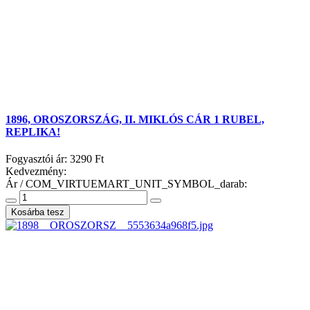
1896, OROSZORSZÁG, II. MIKLÓS CÁR 1 RUBEL,
REPLIKA!
Fogyasztói ár:
3290 Ft
Kedvezmény:
Ár / COM_VIRTUEMART_UNIT_SYMBOL_darab: