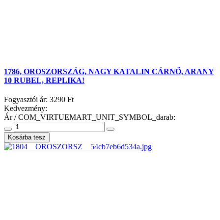
1786, OROSZORSZÁG, NAGY KATALIN CÁRNŐ, ARANY
10 RUBEL, REPLIKA!
Fogyasztói ár:
3290 Ft
Kedvezmény:
Ár / COM_VIRTUEMART_UNIT_SYMBOL_darab: