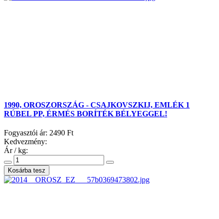
1990, OROSZORSZÁG - CSAJKOVSZKIJ, EMLÉK 1
RÚBEL PP, ÉRMÉS BORÍTÉK BÉLYEGGEL!
Fogyasztói ár:
2490 Ft
Kedvezmény:
Ár / kg: