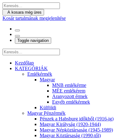
A kosara még üres
Kosár tartalmának megjelenítése
Toggle navigation
Kezdőlap
KATEGÓRIÁK
Emlékérmék
Magyar
MNB emlékérme
MÉE emlékérem
Aranyozott érmek
Egyéb emlékérmek
Külföldi
Magyar Pénzérmék
Pénzek a Habsburg időkből (1916-ig)
Magyar Királyság (1920-1944)
Magyar Népköztársaság (1945-1989)
Magyar Köztársaság (1990-től)