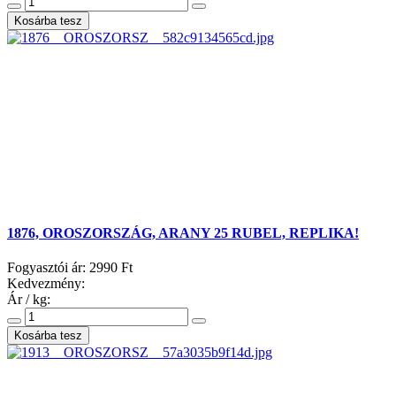
1876, OROSZORSZÁG, ARANY 25 RUBEL, REPLIKA!
Fogyasztói ár:
2990 Ft
Kedvezmény:
Ár / kg: