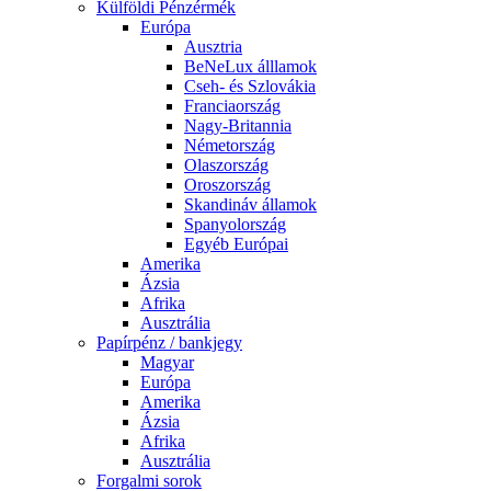
Külföldi Pénzérmék
Európa
Ausztria
BeNeLux álllamok
Cseh- és Szlovákia
Franciaország
Nagy-Britannia
Németország
Olaszország
Oroszország
Skandináv államok
Spanyolország
Egyéb Európai
Amerika
Ázsia
Afrika
Ausztrália
Papírpénz / bankjegy
Magyar
Európa
Amerika
Ázsia
Afrika
Ausztrália
Forgalmi sorok