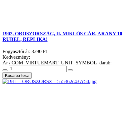
1902, OROSZORSZÁG, II. MIKLÓS CÁR, ARANY 10
RUBEL, REPLIKA!
Fogyasztói ár:
3290 Ft
Kedvezmény:
Ár / COM_VIRTUEMART_UNIT_SYMBOL_darab: