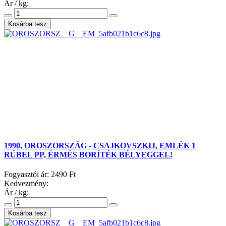
Ár / kg:
1990, OROSZORSZÁG - CSAJKOVSZKIJ, EMLÉK 1
RÚBEL PP, ÉRMÉS BORÍTÉK BÉLYEGGEL!
Fogyasztói ár:
2490 Ft
Kedvezmény:
Ár / kg: