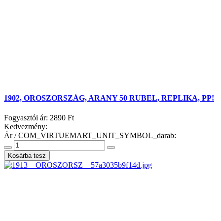
1902, OROSZORSZÁG, ARANY 50 RUBEL, REPLIKA, PP!
Fogyasztói ár:
2890 Ft
Kedvezmény:
Ár / COM_VIRTUEMART_UNIT_SYMBOL_darab: