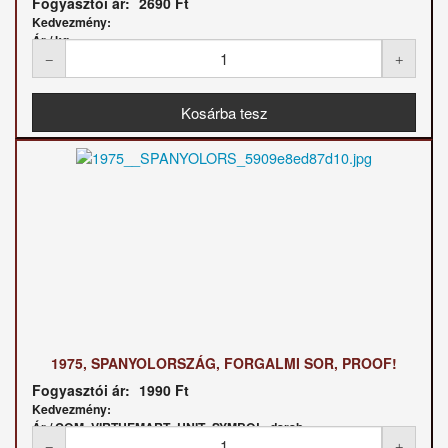
Fogyasztói ár:
2690 Ft
Kedvezmény:
Ár / kg:
1975, SPANYOLORSZÁG, FORGALMI SOR, PROOF!
Fogyasztói ár:
1990 Ft
Kedvezmény:
Ár / COM_VIRTUEMART_UNIT_SYMBOL_darab: