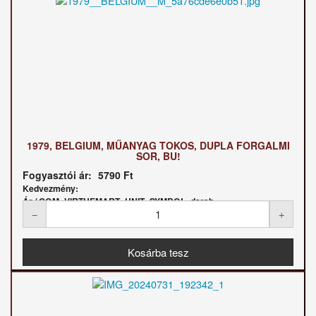
1979, BELGIUM, MŰANYAG TOKOS, DUPLA FORGALMI
SOR, BU!
Fogyasztói ár:
5790 Ft
Kedvezmény:
Ár / COM_VIRTUEMART_UNIT_SYMBOL_darab: