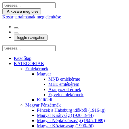
A kosara még üres
Kosár tartalmának megjelenítése
Toggle navigation
Kezdőlap
KATEGÓRIÁK
Emlékérmék
Magyar
MNB emlékérme
MÉE emlékérem
Aranyozott érmek
Egyéb emlékérmek
Külföldi
Magyar Pénzérmék
Pénzek a Habsburg időkből (1916-ig)
Magyar Királyság (1920-1944)
Magyar Népköztársaság (1945-1989)
Magyar Köztársaság (1990-től)