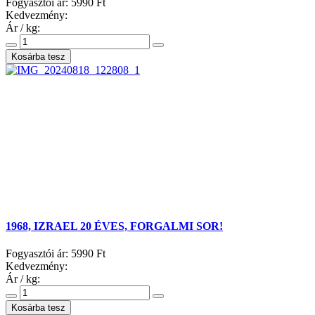
Fogyasztói ár:
5990 Ft
Kedvezmény:
Ár / kg:
1968, IZRAEL 20 ÉVES, FORGALMI SOR!
Fogyasztói ár:
5990 Ft
Kedvezmény:
Ár / kg: