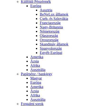
Külföldi Pénzérmék
Európa
Ausztria
BeNeLux álllamok
Cseh- és Szlovákia
Franciaország
Nagy-Britannia
Németország
Olaszország
Oroszország
Skandináv államok
Spanyolország
Egyéb Európai
Amerika
Ázsia
Afrika
Ausztrália
Papírpénz / bankjegy
Magyar
Európa
Amerika
Ázsia
Afrika
Ausztrália
Forgalmi sorok