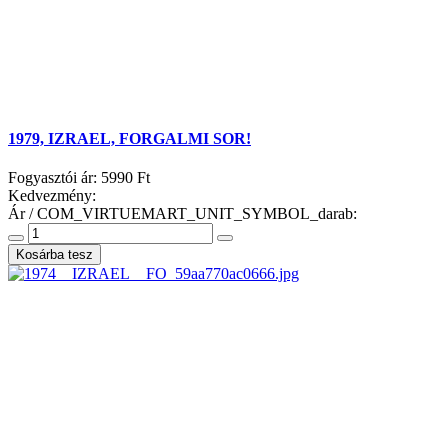
1979, IZRAEL, FORGALMI SOR!
Fogyasztói ár:
5990 Ft
Kedvezmény:
Ár / COM_VIRTUEMART_UNIT_SYMBOL_darab: