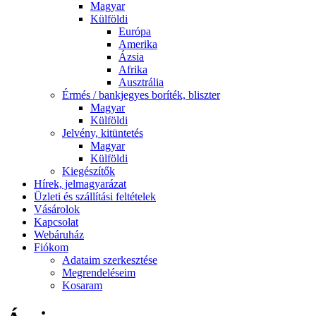
Magyar
Külföldi
Európa
Amerika
Ázsia
Afrika
Ausztrália
Érmés / bankjegyes boríték, bliszter
Magyar
Külföldi
Jelvény, kitüntetés
Magyar
Külföldi
Kiegészítők
Hírek, jelmagyarázat
Üzleti és szállítási feltételek
Vásárolok
Kapcsolat
Webáruház
Fiókom
Adataim szerkesztése
Megrendeléseim
Kosaram