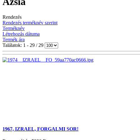
Ázsia
Rendezés
Rendezés terméknév szerint
Terméknév
Létrehozás dátuma
Termék ára
Találatok: 1 - 29 / 29
1967, IZRAEL, FORGALMI SOR!