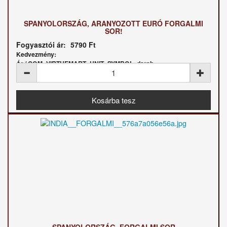
SPANYOLORSZÁG, ARANYOZOTT EURÓ FORGALMI
SOR!
Fogyasztói ár:
5790 Ft
Kedvezmény:
Ár / COM_VIRTUEMART_UNIT_SYMBOL_darab: