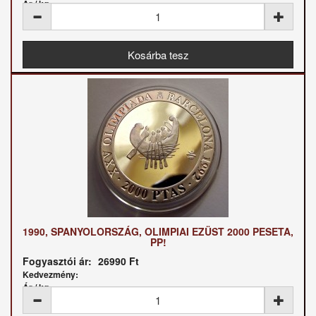
Ár / kg:
1990, SPANYOLORSZÁG, OLIMPIAI EZÜST 2000 PESETA,
PP!
Fogyasztói ár:
26990 Ft
Kedvezmény:
Ár / kg: