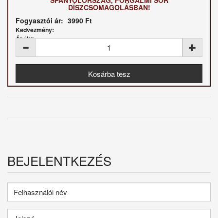
SPANYOLORSZÁG, FORGALMI SOR
DÍSZCSOMAGOLÁSBAN!
Fogyasztói ár:
3990 Ft
Kedvezmény:
Ár / kg:
BEJELENTKEZÉS