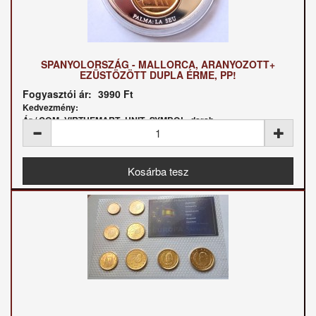
SPANYOLORSZÁG - MALLORCA, ARANYOZOTT+
EZÜSTÖZÖTT DUPLA ÉRME, PP!
Fogyasztói ár:
3990 Ft
Kedvezmény:
Ár / COM_VIRTUEMART_UNIT_SYMBOL_darab: