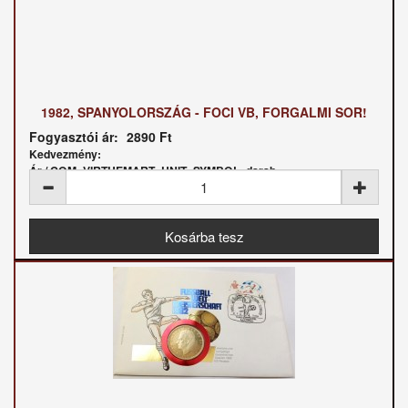
1982, SPANYOLORSZÁG - FOCI VB, FORGALMI SOR!
Fogyasztói ár:
2890 Ft
Kedvezmény:
Ár / COM_VIRTUEMART_UNIT_SYMBOL_darab: