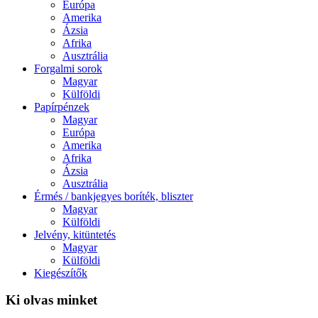
Európa
Amerika
Ázsia
Afrika
Ausztrália
Forgalmi sorok
Magyar
Külföldi
Papírpénzek
Magyar
Európa
Amerika
Afrika
Ázsia
Ausztrália
Érmés / bankjegyes boríték, bliszter
Magyar
Külföldi
Jelvény, kitüntetés
Magyar
Külföldi
Kiegészítők
Ki olvas minket