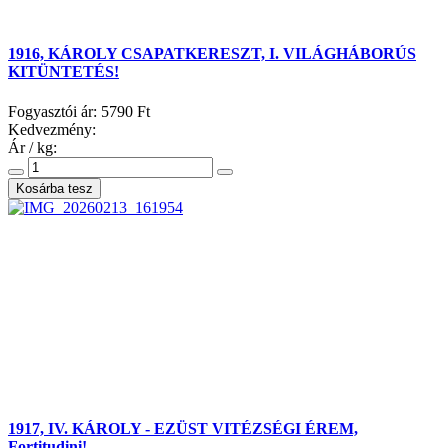
1916, KÁROLY CSAPATKERESZT, I. VILÁGHÁBORÚS
KITÜNTETÉS!
Fogyasztói ár:
5790 Ft
Kedvezmény:
Ár / kg:
1917, IV. KÁROLY - EZÜST VITÉZSÉGI ÉREM,
Fortitudini!