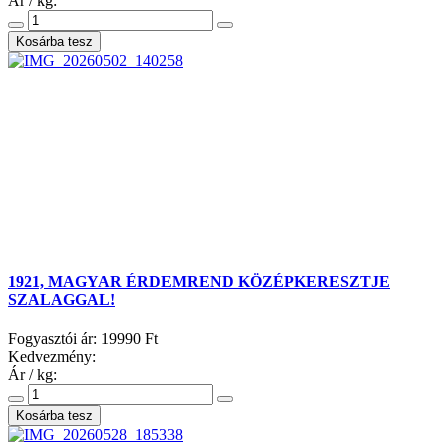
Ár / kg:
1921, MAGYAR ÉRDEMREND KÖZÉPKERESZTJE
SZALAGGAL!
Fogyasztói ár:
19990 Ft
Kedvezmény:
Ár / kg: