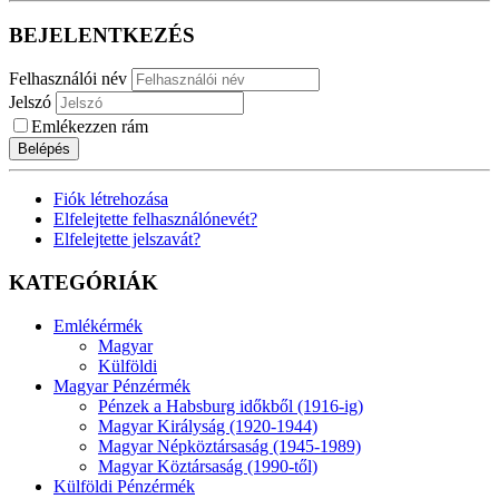
BEJELENTKEZÉS
Felhasználói név
Jelszó
Emlékezzen rám
Belépés
Fiók létrehozása
Elfelejtette felhasználónevét?
Elfelejtette jelszavát?
KATEGÓRIÁK
Emlékérmék
Magyar
Külföldi
Magyar Pénzérmék
Pénzek a Habsburg időkből (1916-ig)
Magyar Királyság (1920-1944)
Magyar Népköztársaság (1945-1989)
Magyar Köztársaság (1990-től)
Külföldi Pénzérmék