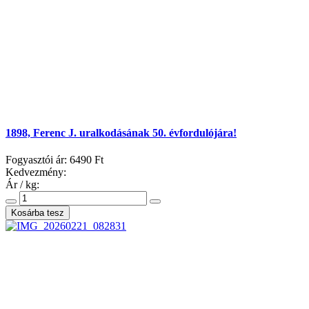
1898, Ferenc J. uralkodásának 50. évfordulójára!
Fogyasztói ár:
6490 Ft
Kedvezmény:
Ár / kg: