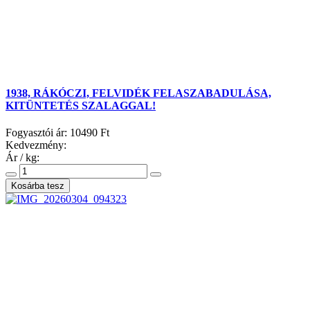
1938, RÁKÓCZI, FELVIDÉK FELASZABADULÁSA,
KITÜNTETÉS SZALAGGAL!
Fogyasztói ár:
10490 Ft
Kedvezmény:
Ár / kg: