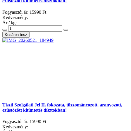
ezüstözött kitüntetés dísztokban!
Fogyasztói ár:
15990 Ft
Kedvezmény:
Ár / kg:
Tiszti Szolgálati Jel II. fokozata, tűzzománcozott, aranyozott,
ezüstözött kitüntetés dísztokban!
Fogyasztói ár:
15990 Ft
Kedvezmény: