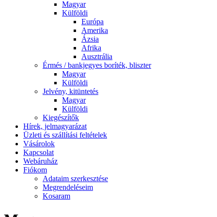
Magyar
Külföldi
Európa
Amerika
Ázsia
Afrika
Ausztrália
Érmés / bankjegyes boríték, bliszter
Magyar
Külföldi
Jelvény, kitüntetés
Magyar
Külföldi
Kiegészítők
Hírek, jelmagyarázat
Üzleti és szállítási feltételek
Vásárolok
Kapcsolat
Webáruház
Fiókom
Adataim szerkesztése
Megrendeléseim
Kosaram