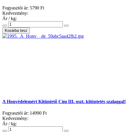
Fogyasztói ár:
5790 Ft
Kedvezmény:
Ár / kg:
A Honvédelemért Kitüntető Cím III. oszt. kitüntetés szalaggal!
Fogyasztói ár:
14990 Ft
Kedvezmény:
Ár / kg: