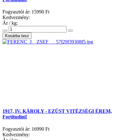
Fogyasztói ár:
15990 Ft
Kedvezmény:
Ár / kg:
1917, IV. KÁROLY - EZÜST VITÉZSÉGI ÉREM,
Fortitudini!
Fogyasztói ár:
16990 Ft
Kedvezmény: