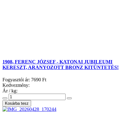
1908, FERENC JÓZSEF - KATONAI JUBILEUMI
KERESZT, ARANYOZOTT BRONZ KITÜNTETÉS!
Fogyasztói ár:
7690 Ft
Kedvezmény:
Ár / kg: