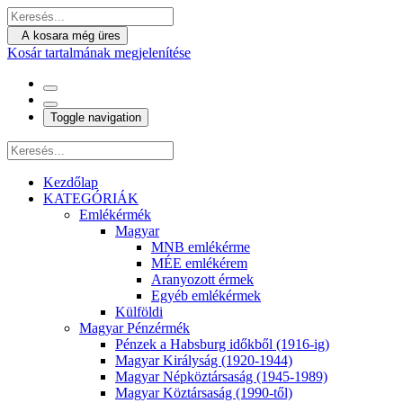
A kosara még üres
Kosár tartalmának megjelenítése
Toggle navigation
Kezdőlap
KATEGÓRIÁK
Emlékérmék
Magyar
MNB emlékérme
MÉE emlékérem
Aranyozott érmek
Egyéb emlékérmek
Külföldi
Magyar Pénzérmék
Pénzek a Habsburg időkből (1916-ig)
Magyar Királyság (1920-1944)
Magyar Népköztársaság (1945-1989)
Magyar Köztársaság (1990-től)