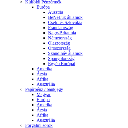
Külföldi Pénzérmék
Európa
Ausztria
BeNeLux álllamok
Cseh- és Szlovákia
Franciaország
Nagy-Britannia
Németország
Olaszország
Oroszország
Skandináv államok
Spanyolország
Egyéb Európai
Amerika
Ázsia
Afrika
Ausztrália
Papírpénz / bankjegy
Magyar
Európa
Amerika
Ázsia
Afrika
Ausztrália
Forgalmi sorok