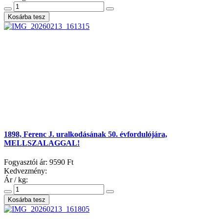
1898, Ferenc J. uralkodásának 50. évfordulójára,
MELLSZALAGGAL!
Fogyasztói ár:
9590 Ft
Kedvezmény:
Ár / kg: