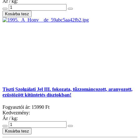
Ár / kg:
Tiszti Szolgálati Jel III. fokozata, tűzzománcozott, aranyozott,
ezüstözött kitüntetés dísztokban!
Fogyasztói ár:
15990 Ft
Kedvezmény:
Ár / kg: