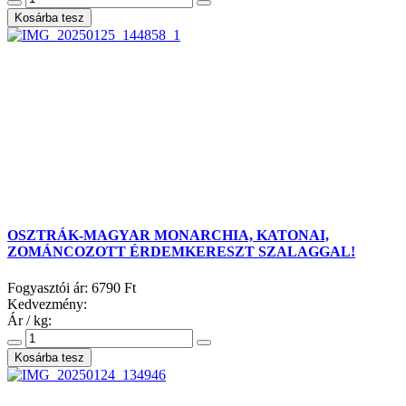
OSZTRÁK-MAGYAR MONARCHIA, KATONAI,
ZOMÁNCOZOTT ÉRDEMKERESZT SZALAGGAL!
Fogyasztói ár:
6790 Ft
Kedvezmény:
Ár / kg: