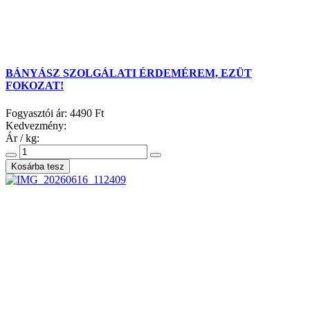
BÁNYÁSZ SZOLGÁLATI ÉRDEMÉREM, EZÜT
FOKOZAT!
Fogyasztói ár:
4490 Ft
Kedvezmény:
Ár / kg: