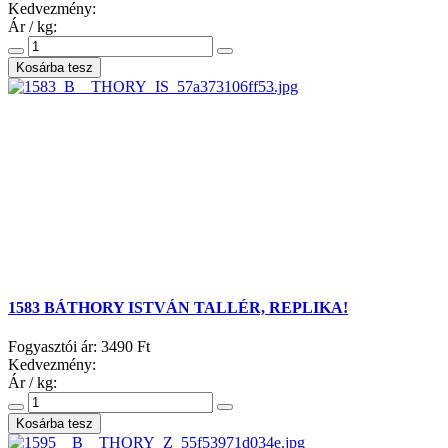
Kedvezmény:
Ár / kg:
1583 BÁTHORY ISTVÁN TALLÉR, REPLIKA!
Fogyasztói ár:
3490 Ft
Kedvezmény:
Ár / kg: