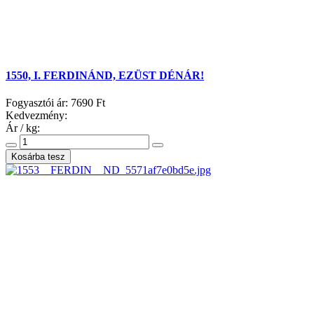
1550, I. FERDINÁND, EZÜST DÉNÁR!
Fogyasztói ár:
7690 Ft
Kedvezmény:
Ár / kg: