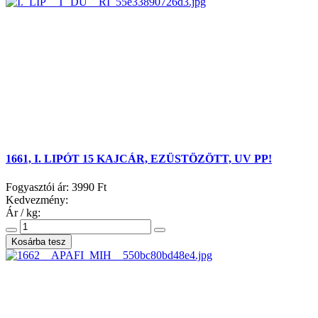
1661, I. LIPÓT 15 KAJCÁR, EZÜSTÖZÖTT, UV PP!
Fogyasztói ár:
3990 Ft
Kedvezmény:
Ár / kg: