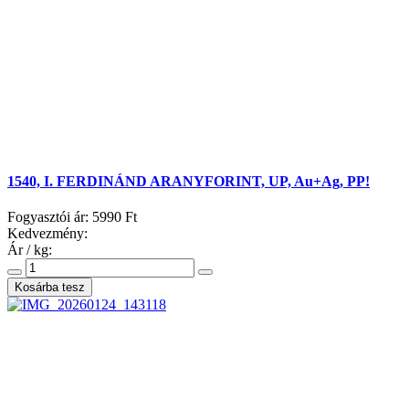
1540, I. FERDINÁND ARANYFORINT, UP, Au+Ag, PP!
Fogyasztói ár:
5990 Ft
Kedvezmény:
Ár / kg: