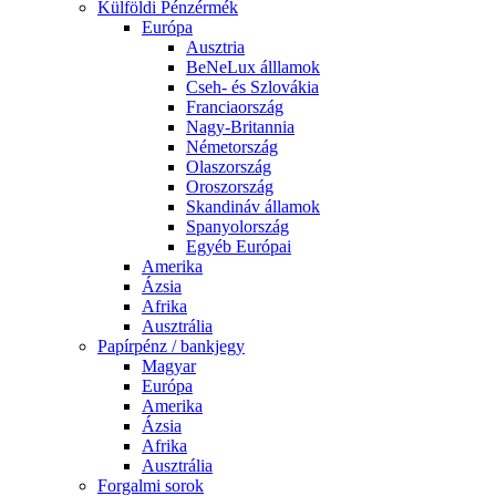
Külföldi Pénzérmék
Európa
Ausztria
BeNeLux álllamok
Cseh- és Szlovákia
Franciaország
Nagy-Britannia
Németország
Olaszország
Oroszország
Skandináv államok
Spanyolország
Egyéb Európai
Amerika
Ázsia
Afrika
Ausztrália
Papírpénz / bankjegy
Magyar
Európa
Amerika
Ázsia
Afrika
Ausztrália
Forgalmi sorok