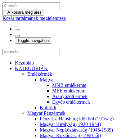
A kosara még üres
Kosár tartalmának megjelenítése
Toggle navigation
Kezdőlap
KATEGÓRIÁK
Emlékérmék
Magyar
MNB emlékérme
MÉE emlékérem
Aranyozott érmek
Egyéb emlékérmek
Külföldi
Magyar Pénzérmék
Pénzek a Habsburg időkből (1916-ig)
Magyar Királyság (1920-1944)
Magyar Népköztársaság (1945-1989)
Magyar Köztársaság (1990-től)