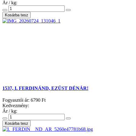
Ár / kg:
1537, I. FERDINÁND, EZÜST DÉNÁR!
Fogyasztói ár:
6790 Ft
Kedvezmény:
Ár / kg: