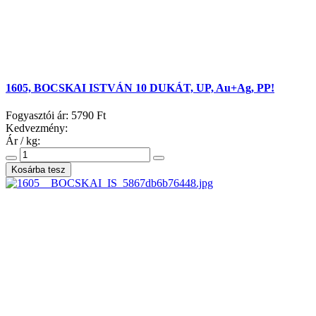
1605, BOCSKAI ISTVÁN 10 DUKÁT, UP, Au+Ag, PP!
Fogyasztói ár:
5790 Ft
Kedvezmény:
Ár / kg: