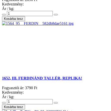
Kedvezmény:
Ár / kg:
1652, III. FERDINÁND TALLÉR, REPLIKA!
Fogyasztói ár:
3790 Ft
Kedvezmény:
Ár / kg: