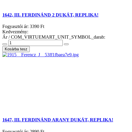
1642, III. FERDINÁND 2 DUKÁT, REPLIKA!
Fogyasztói ár:
3390 Ft
Kedvezmény:
Ár / COM_VIRTUEMART_UNIT_SYMBOL_darab:
1647, III. FERDINÁND ARANY DUKÁT, REPLIKA!
Fogyasztói ár:
2890 Ft