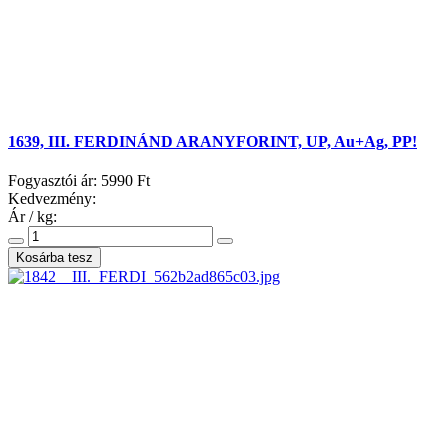
1639, III. FERDINÁND ARANYFORINT, UP, Au+Ag, PP!
Fogyasztói ár:
5990 Ft
Kedvezmény:
Ár / kg: