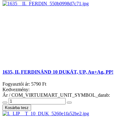
1635, II. FERDINÁND 10 DUKÁT, UP, Au+Ag, PP!
Fogyasztói ár:
5790 Ft
Kedvezmény:
Ár / COM_VIRTUEMART_UNIT_SYMBOL_darab: