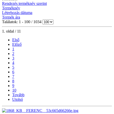
Rendezés terméknév szerint
Terméknév
Létrehozás dátuma
Termék ára
Találatok: 1 - 100 / 1034
1. oldal / 11
Első
Előző
1
2
3
4
5
6
7
8
9
10
Tovább
Utolsó