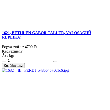
1621, BETHLEN GÁBOR TALLÉR, VALÓSÁGHŰ
REPLIKA!
Fogyasztói ár:
4790 Ft
Kedvezmény:
Ár / kg: