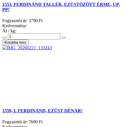
1553, FERDINÁND TALLÉR, EZÜSTÖZÖTT ÉRME, UP,
PP!
Fogyasztói ár:
3790 Ft
Kedvezmény:
Ár / kg:
1559, I. FERDINÁND, EZÜST DÉNÁR!
Fogyasztói ár:
7690 Ft
Kedvezmény: