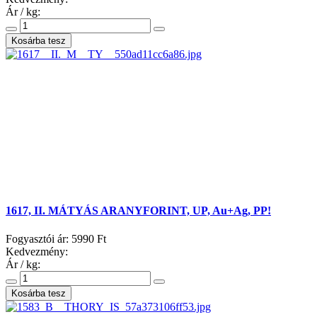
Ár / kg:
1617, II. MÁTYÁS ARANYFORINT, UP, Au+Ag, PP!
Fogyasztói ár:
5990 Ft
Kedvezmény:
Ár / kg: