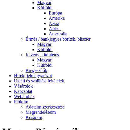
Magyar
Külföldi
Európa
Amerika
Ázsia
Afrika
Ausztrália
Érmés / bankjegyes boríték, bliszter
Magyar
Külföldi
Jelvény, kitüntetés
Magyar
Külföldi
Kiegészítők
Hírek, jelmagyarázat
Üzleti és szállítási feltételek
Vásárolok
Kapcsolat
Webáruház
Fiókom
Adataim szerkesztése
Megrendeléseim
Kosaram