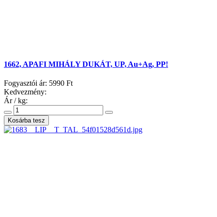
1662, APAFI MIHÁLY DUKÁT, UP, Au+Ag, PP!
Fogyasztói ár:
5990 Ft
Kedvezmény:
Ár / kg: