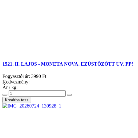
1521, II. LAJOS - MONETA NOVA, EZÜSTÖZÖTT UV, PP!
Fogyasztói ár:
3990 Ft
Kedvezmény:
Ár / kg: