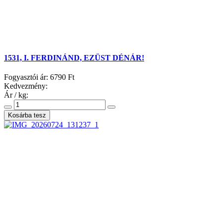
1531, I. FERDINÁND, EZÜST DÉNÁR!
Fogyasztói ár:
6790 Ft
Kedvezmény:
Ár / kg: