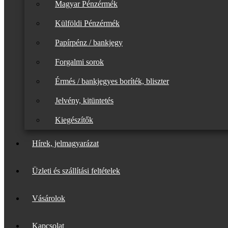
Magyar Pénzérmék
Külföldi Pénzérmék
Papírpénz / bankjegy
Forgalmi sorok
Érmés / bankjegyes boríték, bliszter
Jelvény, kitüntetés
Kiegészítők
Hírek, jelmagyarázat
Üzleti és szállítási feltételek
Vásárolok
Kapcsolat