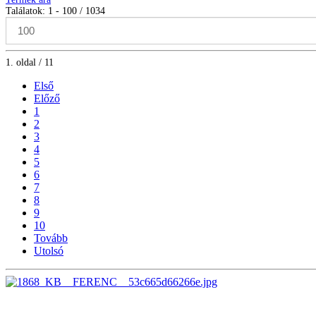
Találatok: 1 - 100 / 1034
1. oldal / 11
Első
Előző
1
2
3
4
5
6
7
8
9
10
Tovább
Utolsó