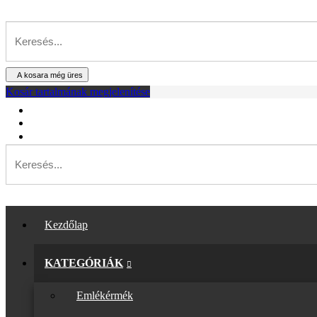
A kosara még üres
Kosár tartalmának megjelenítése
Kezdőlap
KATEGÓRIÁK
Emlékérmék