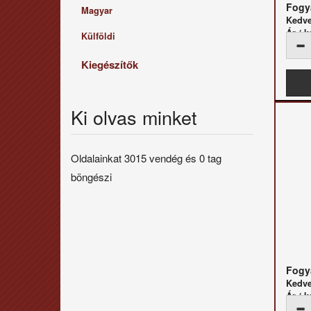
Fogya
Magyar
Kedv
Ár / k
Külföldi
Kiegészítők
Ki olvas minket
Oldalainkat 3015 vendég és 0 tag
böngészi
Fogya
Kedv
Ár / k