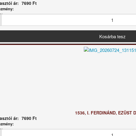
sztói ár:
7690 Ft
ezmény:
g:
1536, I. FERDINÁND, EZÜST 
sztói ár:
7690 Ft
ezmény:
g: