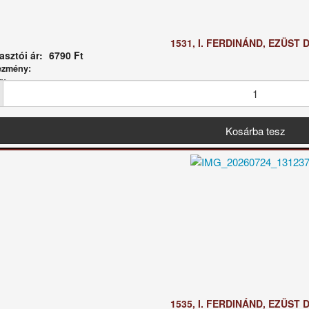
1531, I. FERDINÁND, EZÜST 
sztói ár:
6790 Ft
ezmény:
g:
1535, I. FERDINÁND, EZÜST 