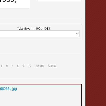
Találatok: 1 - 100 / 1033
5
6
7
8
9
10
Tovább
Utolsó