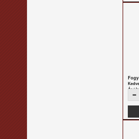
Fogya
Kedv
Ár / k