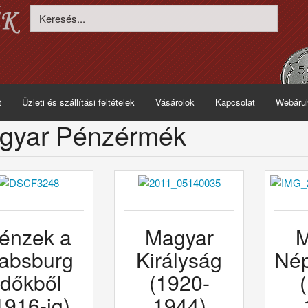
t
Üzleti és szállítási feltételek
Vásárolok
Kapcsolat
Webáru
gyar Pénzérmék
énzek a
Magyar
M
absburg
Királyság
Nép
időkből
(1920-
1916-ig)
1944)