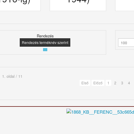
Rendezés
Rendezés terméknév szerint
1. oldal / 11
Első
Előző
1
2
3
4