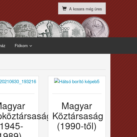
A kosara még üres
ház
Fiókom
agyar
Magyar
köztársaság
Köztársaság
(1945-
(1990-től)
1989)