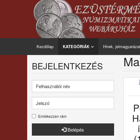
Kezdőlap
KATEGÓRIÁK
Hírek, jelmagyaráza
Ma
BEJELENTKEZÉS
P
H
Emlékezzen rám
Belépés
(