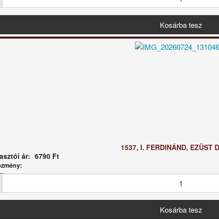
1537, I. FERDINÁND, EZÜST 
sztói ár:
6790 Ft
ezmény:
g: