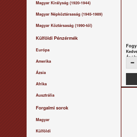
Magyar Királyság (1920-1944)
Magyar Népköztársaság (1945-1989)
Magyar Köztársaság (1990-től)
Külföldi Pénzérmék
Fogya
Európa
Kedv
Ár / k
Amerika
Ázsia
Afrika
Ausztrália
Forgalmi sorok
Magyar
Külföldi