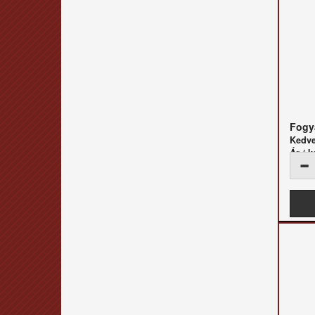
Fogya
Kedv
Ár / k