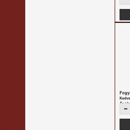
Fogya
Kedv
Ár / k