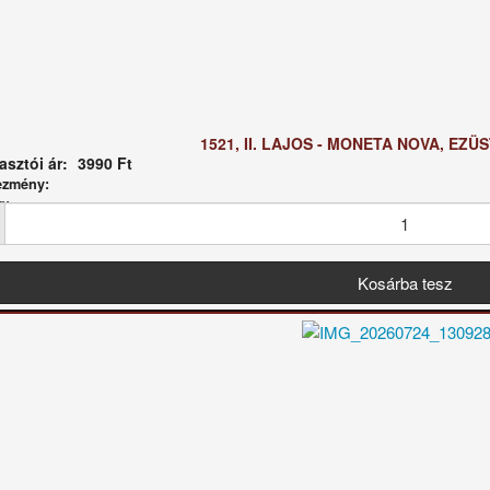
1521, II. LAJOS - MONETA NOVA, EZÜ
sztói ár:
3990 Ft
ezmény:
g: