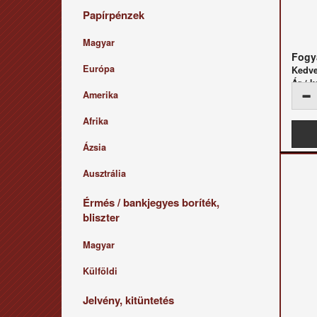
Papírpénzek
Magyar
Fogya
Európa
Kedv
Ár / k
Amerika
Afrika
Ázsia
Ausztrália
Érmés / bankjegyes boríték,
bliszter
Magyar
Külföldi
Jelvény, kitüntetés