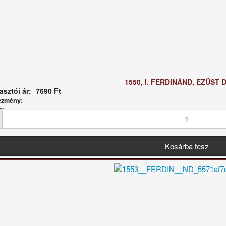
1550, I. FERDINÁND, EZÜST 
sztói ár:
7690 Ft
ezmény:
g: