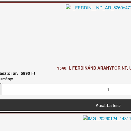
1540, I. FERDINÁND ARANYFORINT, U
sztói ár:
5990 Ft
ezmény:
g: