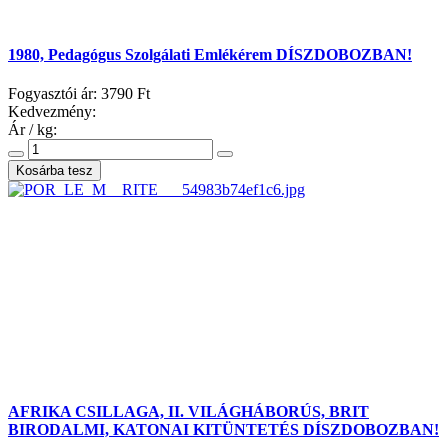
1980, Pedagógus Szolgálati Emlékérem DÍSZDOBOZBAN!
Fogyasztói ár:
3790 Ft
Kedvezmény:
Ár / kg:
AFRIKA CSILLAGA, II. VILÁGHÁBORÚS, BRIT
BIRODALMI, KATONAI KITÜNTETÉS DÍSZDOBOZBAN!