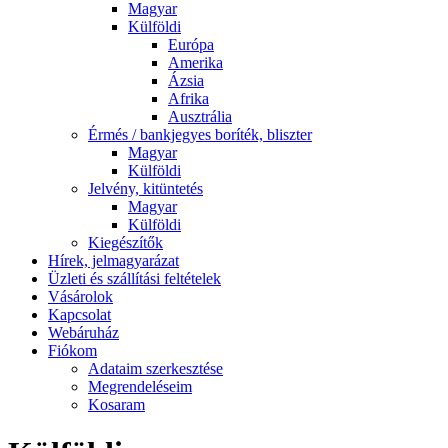
Magyar
Külföldi
Európa
Amerika
Ázsia
Afrika
Ausztrália
Érmés / bankjegyes boríték, bliszter
Magyar
Külföldi
Jelvény, kitüntetés
Magyar
Külföldi
Kiegészítők
Hírek, jelmagyarázat
Üzleti és szállítási feltételek
Vásárolok
Kapcsolat
Webáruház
Fiókom
Adataim szerkesztése
Megrendeléseim
Kosaram