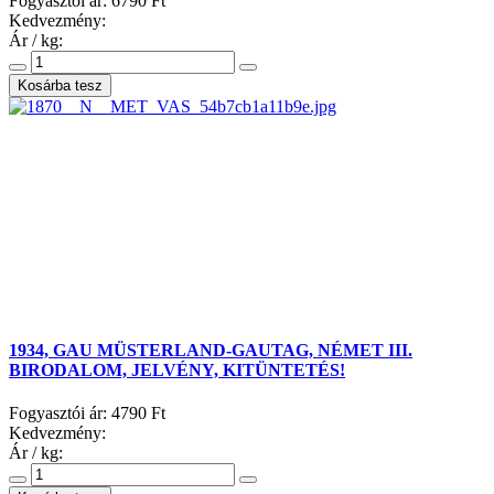
Fogyasztói ár:
6790 Ft
Kedvezmény:
Ár / kg:
1934, GAU MÜSTERLAND-GAUTAG, NÉMET III.
BIRODALOM, JELVÉNY, KITÜNTETÉS!
Fogyasztói ár:
4790 Ft
Kedvezmény:
Ár / kg: