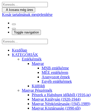
A kosara még üres
Kosár tartalmának megjelenítése
Toggle navigation
Kezdőlap
KATEGÓRIÁK
Emlékérmék
Magyar
MNB emlékérme
MÉE emlékérem
Aranyozott érmek
Egyéb emlékérmek
Külföldi
Magyar Pénzérmék
Pénzek a Habsburg időkből (1916-ig)
Magyar Királyság (1920-1944)
Magyar Népköztársaság (1945-1989)
Magyar Köztársaság (1990-től)