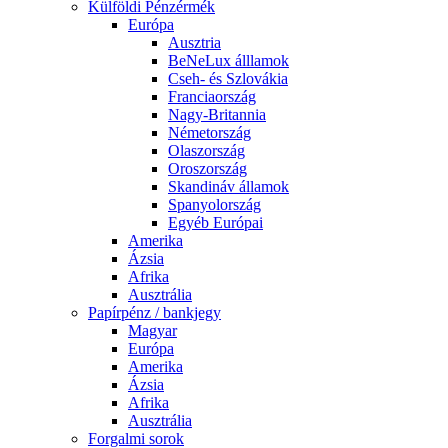
Külföldi Pénzérmék
Európa
Ausztria
BeNeLux álllamok
Cseh- és Szlovákia
Franciaország
Nagy-Britannia
Németország
Olaszország
Oroszország
Skandináv államok
Spanyolország
Egyéb Európai
Amerika
Ázsia
Afrika
Ausztrália
Papírpénz / bankjegy
Magyar
Európa
Amerika
Ázsia
Afrika
Ausztrália
Forgalmi sorok