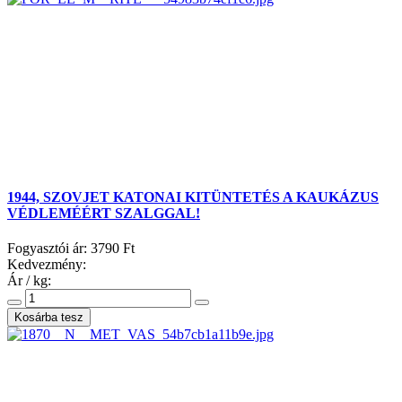
1944, SZOVJET KATONAI KITÜNTETÉS A KAUKÁZUS
VÉDLEMÉÉRT SZALGGAL!
Fogyasztói ár:
3790 Ft
Kedvezmény:
Ár / kg: