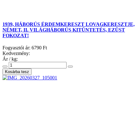
1939, HÁBORÚS ÉRDEMKERESZT LOVAGKERESZTJE,
NÉMET, II. VILÁGHÁBORÚS KITÜNTETÉS, EZÜST
FOKOZAT!
Fogyasztói ár:
6790 Ft
Kedvezmény:
Ár / kg: