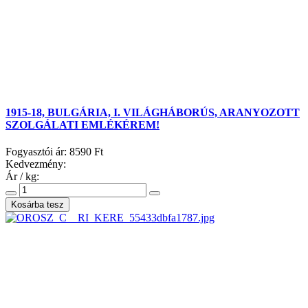
1915-18, BULGÁRIA, I. VILÁGHÁBORÚS, ARANYOZOTT
SZOLGÁLATI EMLÉKÉREM!
Fogyasztói ár:
8590 Ft
Kedvezmény:
Ár / kg: