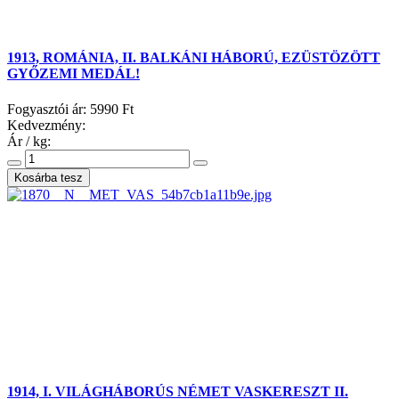
1913, ROMÁNIA, II. BALKÁNI HÁBORÚ, EZÜSTÖZÖTT
GYŐZEMI MEDÁL!
Fogyasztói ár:
5990 Ft
Kedvezmény:
Ár / kg:
1914, I. VILÁGHÁBORÚS NÉMET VASKERESZT II.