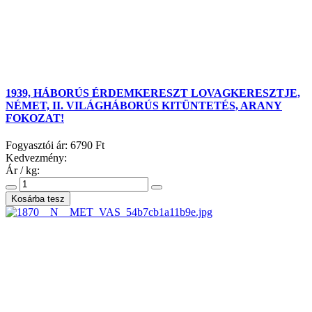
1939, HÁBORÚS ÉRDEMKERESZT LOVAGKERESZTJE,
NÉMET, II. VILÁGHÁBORÚS KITÜNTETÉS, ARANY
FOKOZAT!
Fogyasztói ár:
6790 Ft
Kedvezmény:
Ár / kg: