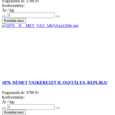
Fogyasztói ár:
3790 Ft
Kedvezmény:
Ár / kg:
1870, NÉMET VASKERESZT II. OSZTÁLYA, REPLIKA!
Fogyasztói ár:
3790 Ft
Kedvezmény:
Ár / kg: