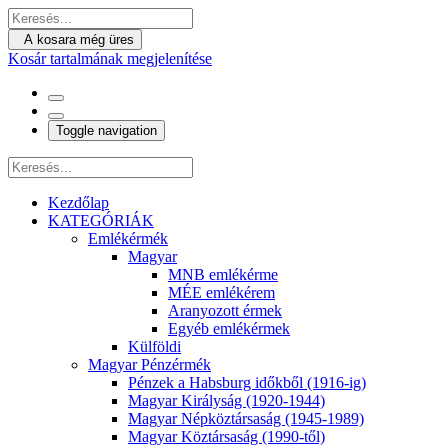
A kosara még üres
Kosár tartalmának megjelenítése
Toggle navigation
Kezdőlap
KATEGÓRIÁK
Emlékérmék
Magyar
MNB emlékérme
MÉE emlékérem
Aranyozott érmek
Egyéb emlékérmek
Külföldi
Magyar Pénzérmék
Pénzek a Habsburg időkből (1916-ig)
Magyar Királyság (1920-1944)
Magyar Népköztársaság (1945-1989)
Magyar Köztársaság (1990-től)