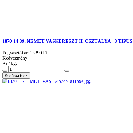
1870-14-39, NÉMET VASKERESZT II. OSZTÁLYA - 3 TÍPU
Fogyasztói ár:
13390 Ft
Kedvezmény:
Ár / kg: