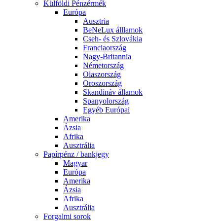
Külföldi Pénzérmék
Európa
Ausztria
BeNeLux álllamok
Cseh- és Szlovákia
Franciaország
Nagy-Britannia
Németország
Olaszország
Oroszország
Skandináv államok
Spanyolország
Egyéb Európai
Amerika
Ázsia
Afrika
Ausztrália
Papírpénz / bankjegy
Magyar
Európa
Amerika
Ázsia
Afrika
Ausztrália
Forgalmi sorok