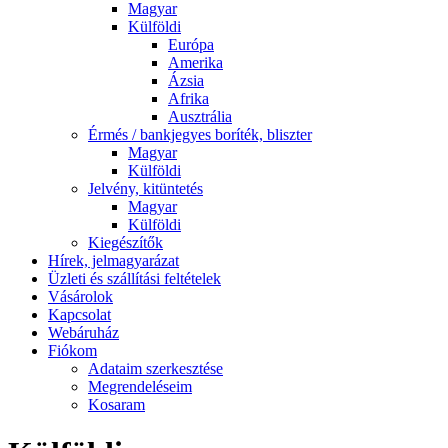
Magyar
Külföldi
Európa
Amerika
Ázsia
Afrika
Ausztrália
Érmés / bankjegyes boríték, bliszter
Magyar
Külföldi
Jelvény, kitüntetés
Magyar
Külföldi
Kiegészítők
Hírek, jelmagyarázat
Üzleti és szállítási feltételek
Vásárolok
Kapcsolat
Webáruház
Fiókom
Adataim szerkesztése
Megrendeléseim
Kosaram