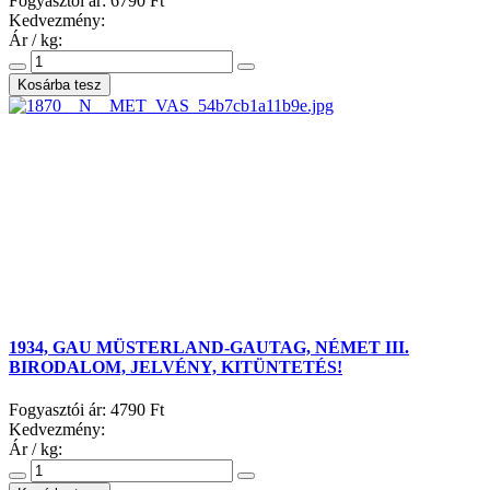
Fogyasztói ár:
6790 Ft
Kedvezmény:
Ár / kg:
1934, GAU MÜSTERLAND-GAUTAG, NÉMET III.
BIRODALOM, JELVÉNY, KITÜNTETÉS!
Fogyasztói ár:
4790 Ft
Kedvezmény:
Ár / kg: