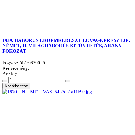
1939, HÁBORÚS ÉRDEMKERESZT LOVAGKERESZTJE,
NÉMET, II. VILÁGHÁBORÚS KITÜNTETÉS, ARANY
FOKOZAT!
Fogyasztói ár:
6790 Ft
Kedvezmény:
Ár / kg: