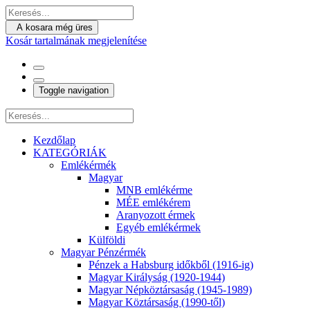
A kosara még üres
Kosár tartalmának megjelenítése
Toggle navigation
Kezdőlap
KATEGÓRIÁK
Emlékérmék
Magyar
MNB emlékérme
MÉE emlékérem
Aranyozott érmek
Egyéb emlékérmek
Külföldi
Magyar Pénzérmék
Pénzek a Habsburg időkből (1916-ig)
Magyar Királyság (1920-1944)
Magyar Népköztársaság (1945-1989)
Magyar Köztársaság (1990-től)