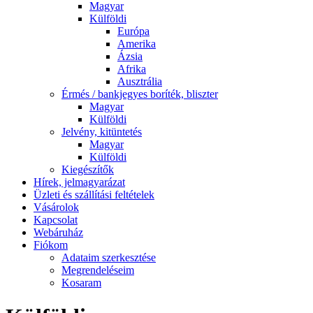
Magyar
Külföldi
Európa
Amerika
Ázsia
Afrika
Ausztrália
Érmés / bankjegyes boríték, bliszter
Magyar
Külföldi
Jelvény, kitüntetés
Magyar
Külföldi
Kiegészítők
Hírek, jelmagyarázat
Üzleti és szállítási feltételek
Vásárolok
Kapcsolat
Webáruház
Fiókom
Adataim szerkesztése
Megrendeléseim
Kosaram