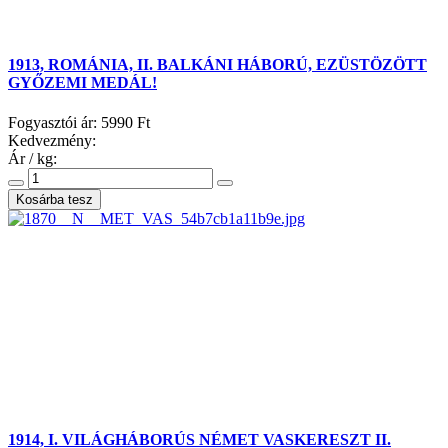
1913, ROMÁNIA, II. BALKÁNI HÁBORÚ, EZÜSTÖZÖTT
GYŐZEMI MEDÁL!
Fogyasztói ár:
5990 Ft
Kedvezmény:
Ár / kg:
1914, I. VILÁGHÁBORÚS NÉMET VASKERESZT II.