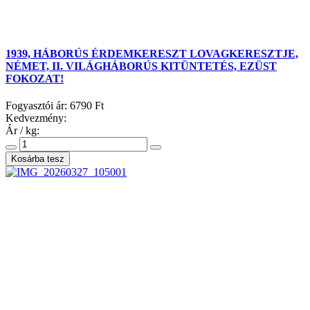
1939, HÁBORÚS ÉRDEMKERESZT LOVAGKERESZTJE,
NÉMET, II. VILÁGHÁBORÚS KITÜNTETÉS, EZÜST
FOKOZAT!
Fogyasztói ár:
6790 Ft
Kedvezmény:
Ár / kg: