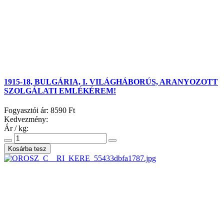
1915-18, BULGÁRIA, I. VILÁGHÁBORÚS, ARANYOZOTT
SZOLGÁLATI EMLÉKÉREM!
Fogyasztói ár:
8590 Ft
Kedvezmény:
Ár / kg: