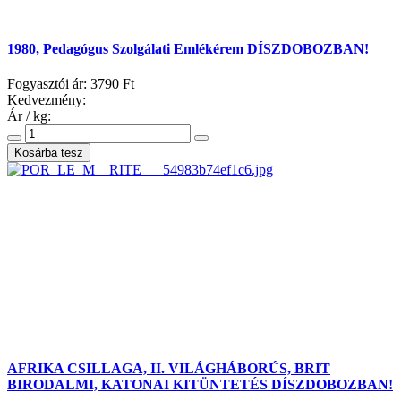
1980, Pedagógus Szolgálati Emlékérem DÍSZDOBOZBAN!
Fogyasztói ár:
3790 Ft
Kedvezmény:
Ár / kg:
AFRIKA CSILLAGA, II. VILÁGHÁBORÚS, BRIT
BIRODALMI, KATONAI KITÜNTETÉS DÍSZDOBOZBAN!