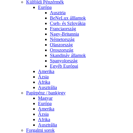
Külföldi Pénzérmék
Európa
Ausztria
BeNeLux álllamok
Cseh- és Szlovákia
Franciaország
Nagy-Britannia
Németország
Olaszország
Oroszország
Skandináv államok
Spanyolország
Egyéb Európai
Amerika
Ázsia
Afrika
Ausztrália
Papírpénz / bankjegy
Magyar
Európa
Amerika
Ázsia
Afrika
Ausztrália
Forgalmi sorok