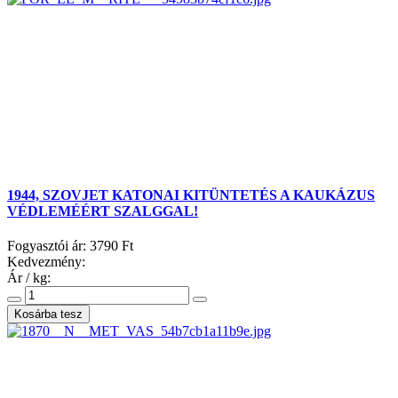
1944, SZOVJET KATONAI KITÜNTETÉS A KAUKÁZUS
VÉDLEMÉÉRT SZALGGAL!
Fogyasztói ár:
3790 Ft
Kedvezmény:
Ár / kg: