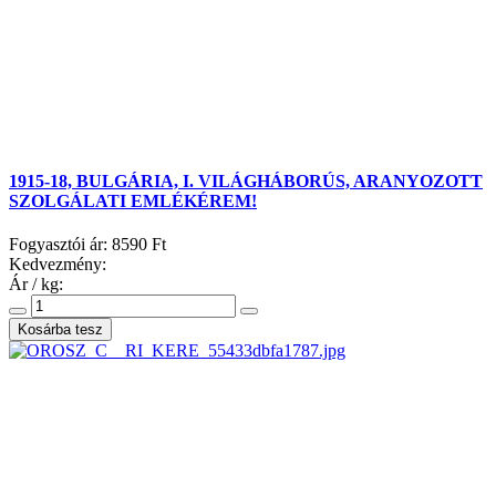
1915-18, BULGÁRIA, I. VILÁGHÁBORÚS, ARANYOZOTT
SZOLGÁLATI EMLÉKÉREM!
Fogyasztói ár:
8590 Ft
Kedvezmény:
Ár / kg: