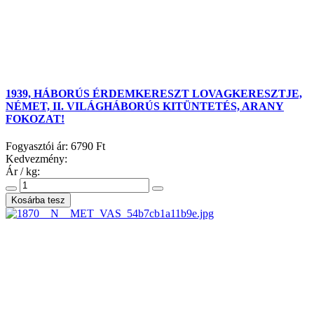
1939, HÁBORÚS ÉRDEMKERESZT LOVAGKERESZTJE,
NÉMET, II. VILÁGHÁBORÚS KITÜNTETÉS, ARANY
FOKOZAT!
Fogyasztói ár:
6790 Ft
Kedvezmény:
Ár / kg: