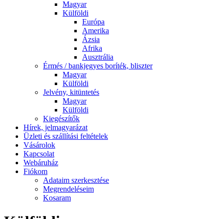
Magyar
Külföldi
Európa
Amerika
Ázsia
Afrika
Ausztrália
Érmés / bankjegyes boríték, bliszter
Magyar
Külföldi
Jelvény, kitüntetés
Magyar
Külföldi
Kiegészítők
Hírek, jelmagyarázat
Üzleti és szállítási feltételek
Vásárolok
Kapcsolat
Webáruház
Fiókom
Adataim szerkesztése
Megrendeléseim
Kosaram