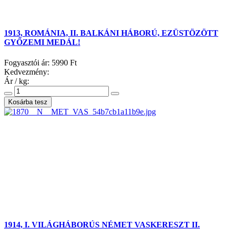
1913, ROMÁNIA, II. BALKÁNI HÁBORÚ, EZÜSTÖZÖTT
GYŐZEMI MEDÁL!
Fogyasztói ár:
5990 Ft
Kedvezmény:
Ár / kg:
1914, I. VILÁGHÁBORÚS NÉMET VASKERESZT II.