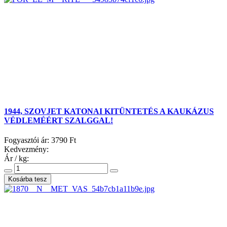
1944, SZOVJET KATONAI KITÜNTETÉS A KAUKÁZUS
VÉDLEMÉÉRT SZALGGAL!
Fogyasztói ár:
3790 Ft
Kedvezmény:
Ár / kg: