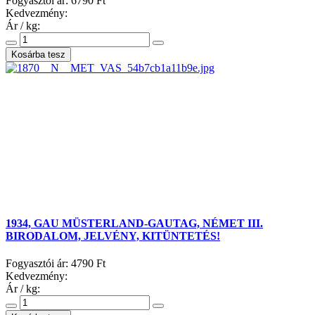
Fogyasztói ár:
6790 Ft
Kedvezmény:
Ár / kg:
1934, GAU MÜSTERLAND-GAUTAG, NÉMET III.
BIRODALOM, JELVÉNY, KITÜNTETÉS!
Fogyasztói ár:
4790 Ft
Kedvezmény:
Ár / kg: