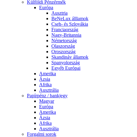
Külföldi Pénzérmék
Európa
Ausztria
BeNeLux álllamok
Cseh- és Szlovákia
Franciaország
Nagy-Britannia
Németország
Olaszország
Oroszország
Skandináv államok
Spanyolország
Egyéb Európai
Amerika
Ázsia
Afrika
Ausztrália
Papírpénz / bankjegy
Magyar
Európa
Amerika
Ázsia
Afrika
Ausztrália
Forgalmi sorok