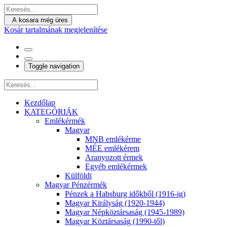
A kosara még üres
Kosár tartalmának megjelenítése
Toggle navigation
Kezdőlap
KATEGÓRIÁK
Emlékérmék
Magyar
MNB emlékérme
MÉE emlékérem
Aranyozott érmek
Egyéb emlékérmek
Külföldi
Magyar Pénzérmék
Pénzek a Habsburg időkből (1916-ig)
Magyar Királyság (1920-1944)
Magyar Népköztársaság (1945-1989)
Magyar Köztársaság (1990-től)