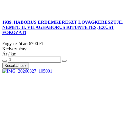
1939, HÁBORÚS ÉRDEMKERESZT LOVAGKERESZTJE,
NÉMET, II. VILÁGHÁBORÚS KITÜNTETÉS, EZÜST
FOKOZAT!
Fogyasztói ár:
6790 Ft
Kedvezmény:
Ár / kg: