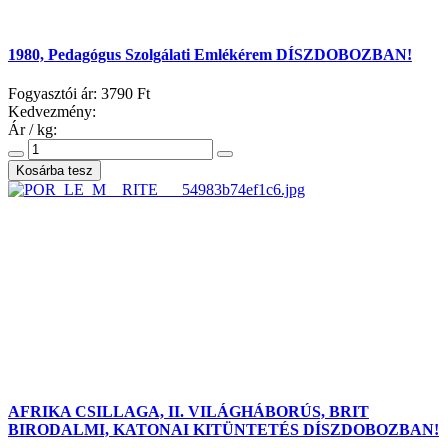
1980, Pedagógus Szolgálati Emlékérem DÍSZDOBOZBAN!
Fogyasztói ár:
3790 Ft
Kedvezmény:
Ár / kg:
AFRIKA CSILLAGA, II. VILÁGHÁBORÚS, BRIT
BIRODALMI, KATONAI KITÜNTETÉS DÍSZDOBOZBAN!