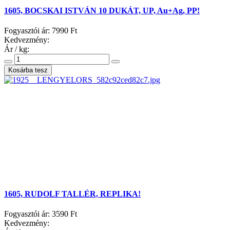
1605, BOCSKAI ISTVÁN 10 DUKÁT, UP, Au+Ag, PP!
Fogyasztói ár:
7990 Ft
Kedvezmény:
Ár / kg:
1605, RUDOLF TALLÉR, REPLIKA!
Fogyasztói ár:
3590 Ft
Kedvezmény: