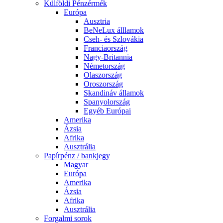
Külföldi Pénzérmék
Európa
Ausztria
BeNeLux álllamok
Cseh- és Szlovákia
Franciaország
Nagy-Britannia
Németország
Olaszország
Oroszország
Skandináv államok
Spanyolország
Egyéb Európai
Amerika
Ázsia
Afrika
Ausztrália
Papírpénz / bankjegy
Magyar
Európa
Amerika
Ázsia
Afrika
Ausztrália
Forgalmi sorok