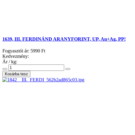
1639, III. FERDINÁND ARANYFORINT, UP, Au+Ag, PP!
Fogyasztói ár:
5990 Ft
Kedvezmény:
Ár / kg: