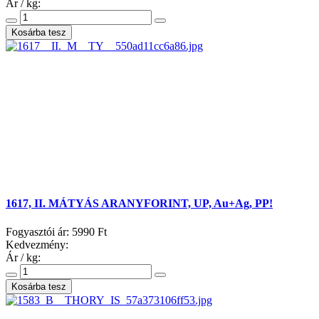
Ár / kg:
1617, II. MÁTYÁS ARANYFORINT, UP, Au+Ag, PP!
Fogyasztói ár:
5990 Ft
Kedvezmény:
Ár / kg: