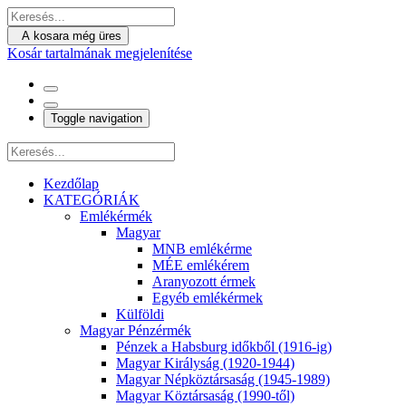
A kosara még üres
Kosár tartalmának megjelenítése
Toggle navigation
Kezdőlap
KATEGÓRIÁK
Emlékérmék
Magyar
MNB emlékérme
MÉE emlékérem
Aranyozott érmek
Egyéb emlékérmek
Külföldi
Magyar Pénzérmék
Pénzek a Habsburg időkből (1916-ig)
Magyar Királyság (1920-1944)
Magyar Népköztársaság (1945-1989)
Magyar Köztársaság (1990-től)