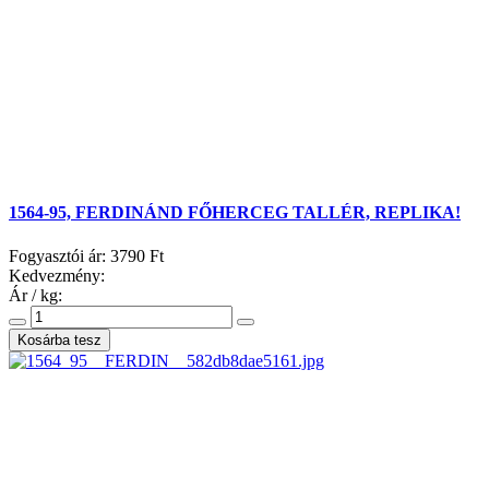
1564-95, FERDINÁND FŐHERCEG TALLÉR, REPLIKA!
Fogyasztói ár:
3790 Ft
Kedvezmény:
Ár / kg: