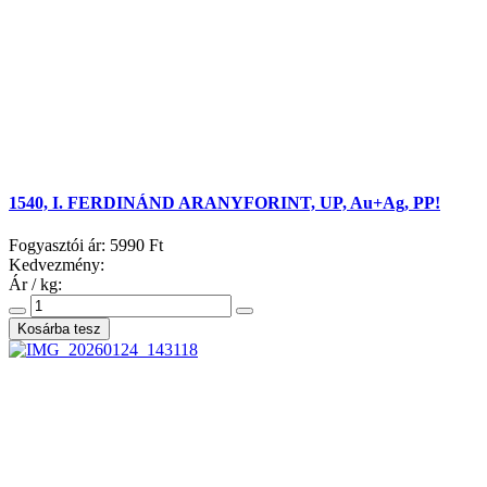
1540, I. FERDINÁND ARANYFORINT, UP, Au+Ag, PP!
Fogyasztói ár:
5990 Ft
Kedvezmény:
Ár / kg: