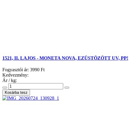
1521, II. LAJOS - MONETA NOVA, EZÜSTÖZÖTT UV, PP!
Fogyasztói ár:
3990 Ft
Kedvezmény:
Ár / kg: