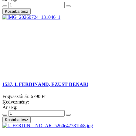
1537, I. FERDINÁND, EZÜST DÉNÁR!
Fogyasztói ár:
6790 Ft
Kedvezmény:
Ár / kg: