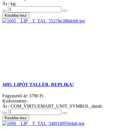
Ár / kg:
1695, LIPÓT TALLÉR, REPLIKA!
Fogyasztói ár:
3790 Ft
Kedvezmény:
Ár / COM_VIRTUEMART_UNIT_SYMBOL_darab: