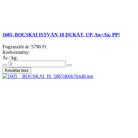
1605, BOCSKAI ISTVÁN 10 DUKÁT, UP, Au+Ag, PP!
Fogyasztói ár:
5790 Ft
Kedvezmény:
Ár / kg: