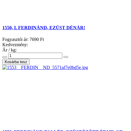
1550, I. FERDINÁND, EZÜST DÉNÁR!
Fogyasztói ár:
7690 Ft
Kedvezmény:
Ár / kg: