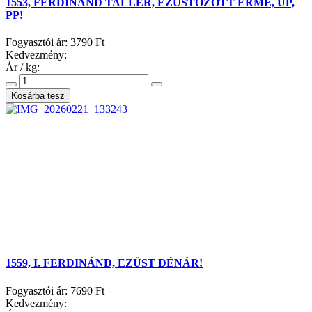
1553, FERDINÁND TALLÉR, EZÜSTÖZÖTT ÉRME, UP,
PP!
Fogyasztói ár:
3790 Ft
Kedvezmény:
Ár / kg:
1559, I. FERDINÁND, EZÜST DÉNÁR!
Fogyasztói ár:
7690 Ft
Kedvezmény: