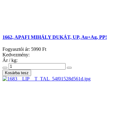
1662, APAFI MIHÁLY DUKÁT, UP, Au+Ag, PP!
Fogyasztói ár:
5990 Ft
Kedvezmény:
Ár / kg: