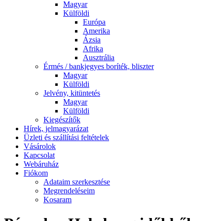
Magyar
Külföldi
Európa
Amerika
Ázsia
Afrika
Ausztrália
Érmés / bankjegyes boríték, bliszter
Magyar
Külföldi
Jelvény, kitüntetés
Magyar
Külföldi
Kiegészítők
Hírek, jelmagyarázat
Üzleti és szállítási feltételek
Vásárolok
Kapcsolat
Webáruház
Fiókom
Adataim szerkesztése
Megrendeléseim
Kosaram