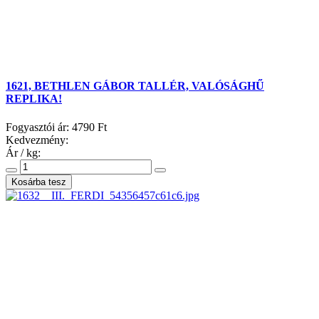
1621, BETHLEN GÁBOR TALLÉR, VALÓSÁGHŰ
REPLIKA!
Fogyasztói ár:
4790 Ft
Kedvezmény:
Ár / kg: