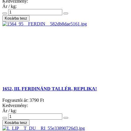
Kedvezmény:
Ár / kg:
1652, III. FERDINÁND TALLÉR, REPLIKA!
Fogyasztói ár:
3790 Ft
Kedvezmény:
Ár / kg: