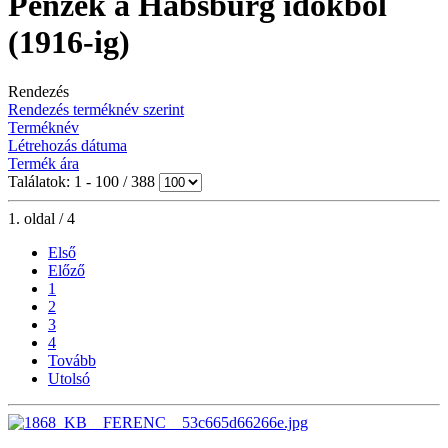
Pénzek a Habsburg időkből
(1916-ig)
Rendezés
Rendezés terméknév szerint
Terméknév
Létrehozás dátuma
Termék ára
Találatok: 1 - 100 / 388
1. oldal / 4
Első
Előző
1
2
3
4
Tovább
Utolsó