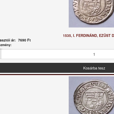
1535, I. FERDINÁND, EZÜST 
sztói ár:
7690 Ft
ezmény:
g: