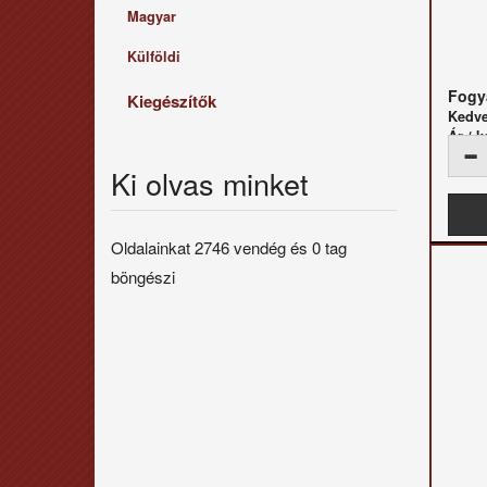
Magyar
Külföldi
Fogya
Kiegészítők
Kedv
Ár / k
Ki olvas minket
Oldalainkat 2746 vendég és 0 tag
böngészi