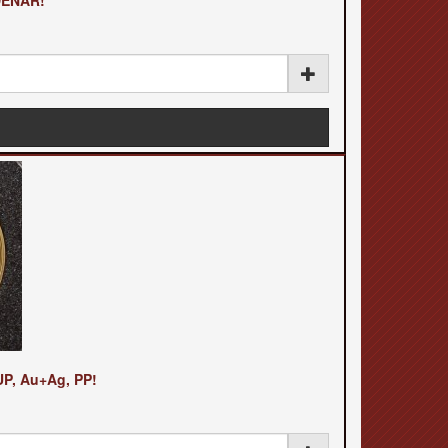
DÉNÁR!
P, Au+Ag, PP!