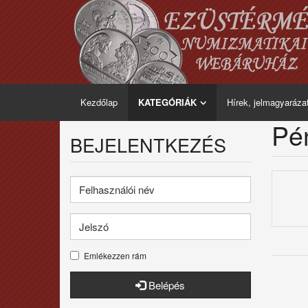
Kezdőlap
KATEGÓRIÁK
Hírek, jelmagyaráza
Pén
BEJELENTKEZÉS
Emlékezzen rám
Belépés