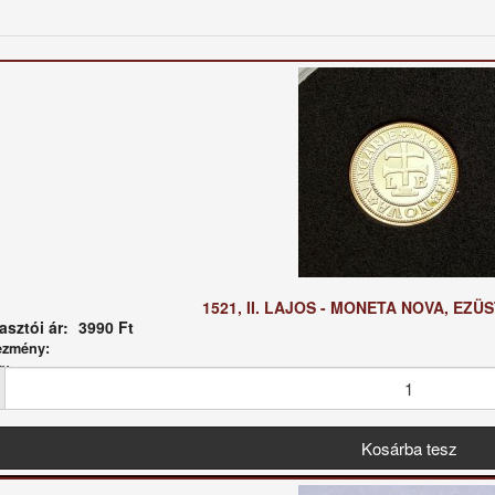
1521, II. LAJOS - MONETA NOVA, EZÜ
sztói ár:
3990 Ft
ezmény:
g: