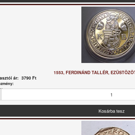
1553, FERDINÁND TALLÉR, EZÜSTÖZÖT
sztói ár:
3790 Ft
ezmény:
g: