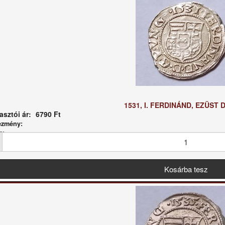
1531, I. FERDINÁND, EZÜST 
sztói ár:
6790 Ft
ezmény:
g: