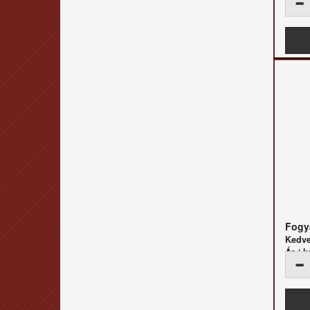
Fogya
Kedv
Ár / k