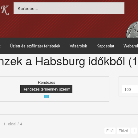
t
Üzleti és szállítási feltételek
Vásárolok
Kapcsolat
Webáru
zek a Habsburg időkből (1
Rendezés
Rendezés terméknév szerint
1. oldal / 4
Első
Előző
1