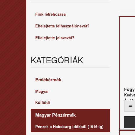
Fiók létrehozása
Elfelejtette felhasználónevét?
Elfelejtette jelszavát?
KATEGÓRIÁK
Emlékérmék
Fogya
Magyar
Kedv
Ár / k
Külföldi
Magyar Pénzérmék
Pénzek a Habsburg időkből (1916-ig)