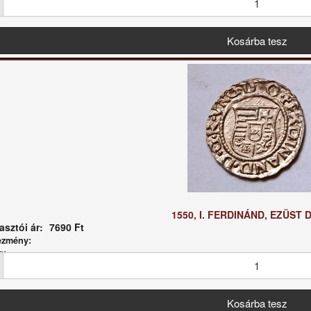
1550, I. FERDINÁND, EZÜST 
sztói ár:
7690 Ft
ezmény:
g: