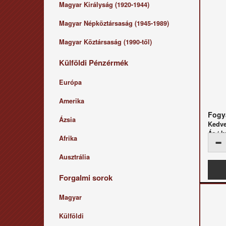
Magyar Királyság (1920-1944)
Magyar Népköztársaság (1945-1989)
Magyar Köztársaság (1990-től)
Külföldi Pénzérmék
Európa
Amerika
Fogya
Ázsia
Kedv
Ár / k
Afrika
Ausztrália
Forgalmi sorok
Magyar
Külföldi