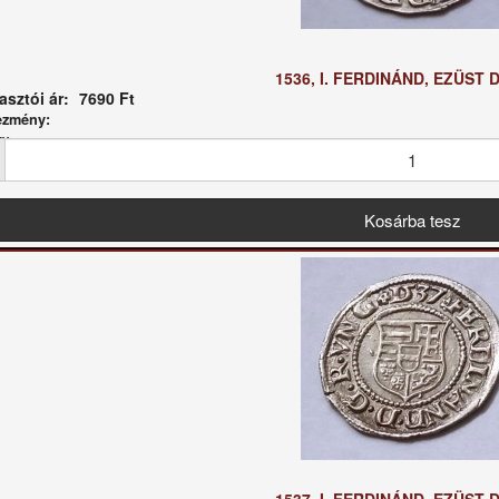
1536, I. FERDINÁND, EZÜST 
sztói ár:
7690 Ft
ezmény:
g: