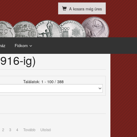
A kosara még üres
ház
Fiókom
916-ig)
Találatok: 1 - 100 / 388
2
3
4
Tovább
Utolsó