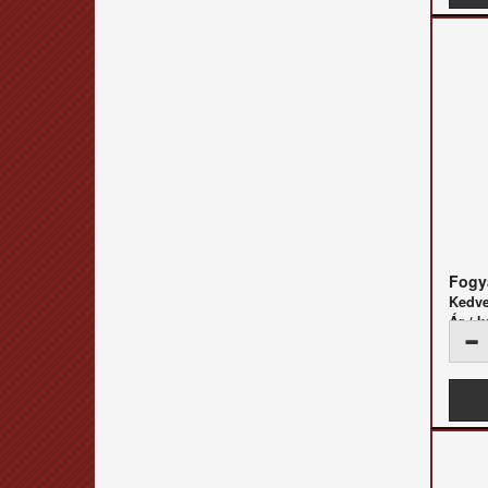
Fogya
Kedv
Ár / k