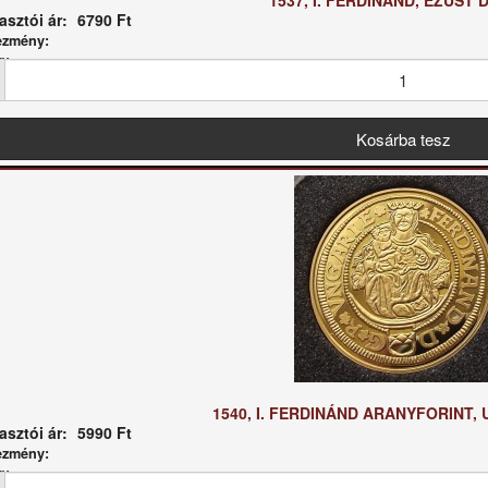
1537, I. FERDINÁND, EZÜST 
sztói ár:
6790 Ft
ezmény:
g:
1540, I. FERDINÁND ARANYFORINT, U
sztói ár:
5990 Ft
ezmény:
g: