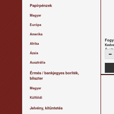
Papírpénzek
Magyar
Európa
Amerika
Fogya
Afrika
Kedv
Ár / k
Ázsia
Ausztrália
Érmés / bankjegyes boríték,
bliszter
Magyar
Külföldi
Jelvény, kitüntetés