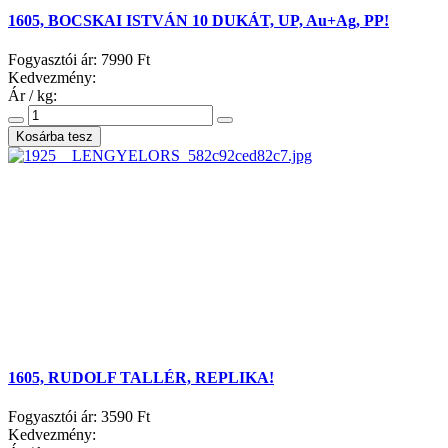
1605, BOCSKAI ISTVÁN 10 DUKÁT, UP, Au+Ag, PP!
Fogyasztói ár:
7990 Ft
Kedvezmény:
Ár / kg:
1605, RUDOLF TALLÉR, REPLIKA!
Fogyasztói ár:
3590 Ft
Kedvezmény: