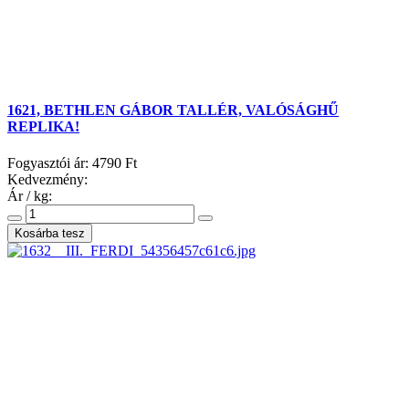
1621, BETHLEN GÁBOR TALLÉR, VALÓSÁGHŰ
REPLIKA!
Fogyasztói ár:
4790 Ft
Kedvezmény:
Ár / kg: