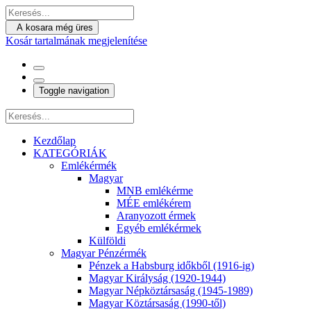
A kosara még üres
Kosár tartalmának megjelenítése
Toggle navigation
Kezdőlap
KATEGÓRIÁK
Emlékérmék
Magyar
MNB emlékérme
MÉE emlékérem
Aranyozott érmek
Egyéb emlékérmek
Külföldi
Magyar Pénzérmék
Pénzek a Habsburg időkből (1916-ig)
Magyar Királyság (1920-1944)
Magyar Népköztársaság (1945-1989)
Magyar Köztársaság (1990-től)