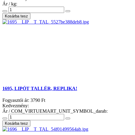
Ár / kg:
1695, LIPÓT TALLÉR, REPLIKA!
Fogyasztói ár:
3790 Ft
Kedvezmény:
Ár / COM_VIRTUEMART_UNIT_SYMBOL_darab: