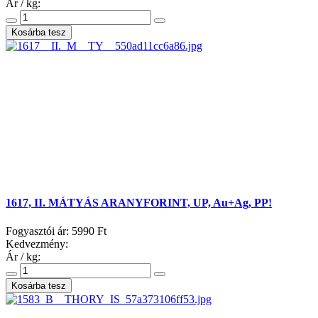
Ár / kg:
1617, II. MÁTYÁS ARANYFORINT, UP, Au+Ag, PP!
Fogyasztói ár:
5990 Ft
Kedvezmény:
Ár / kg: