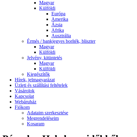
Magyar
Külföldi
Európa
Amerika
Ázsia
Afrika
Ausztrália
Érmés / bankjegyes boríték, bliszter
Magyar
Külföldi
Jelvény, kitüntetés
Magyar
Külföldi
Kiegészítők
Hírek, jelmagyarázat
Üzleti és szállítási feltételek
Vásárolok
Kapcsolat
Webáruház
Fiókom
Adataim szerkesztése
Megrendeléseim
Kosaram