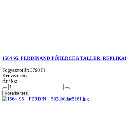
1564-95, FERDINÁND FŐHERCEG TALLÉR, REPLIKA!
Fogyasztói ár:
3790 Ft
Kedvezmény:
Ár / kg: