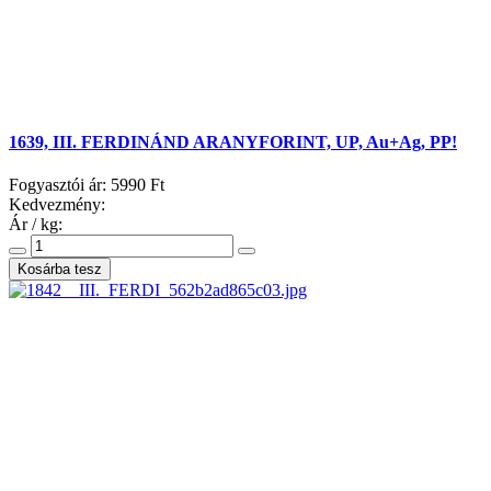
1639, III. FERDINÁND ARANYFORINT, UP, Au+Ag, PP!
Fogyasztói ár:
5990 Ft
Kedvezmény:
Ár / kg: