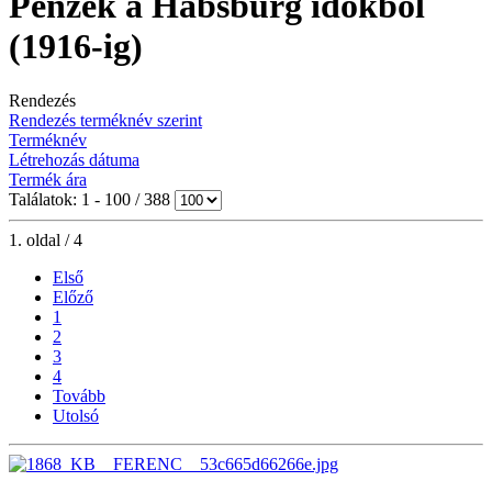
Pénzek a Habsburg időkből
(1916-ig)
Rendezés
Rendezés terméknév szerint
Terméknév
Létrehozás dátuma
Termék ára
Találatok: 1 - 100 / 388
1. oldal / 4
Első
Előző
1
2
3
4
Tovább
Utolsó