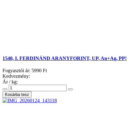
1540, I. FERDINÁND ARANYFORINT, UP, Au+Ag, PP!
Fogyasztói ár:
5990 Ft
Kedvezmény:
Ár / kg: