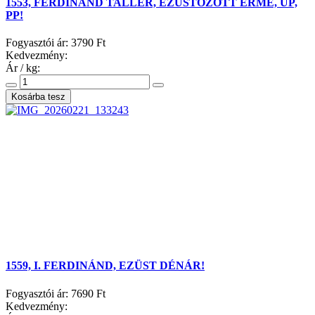
1553, FERDINÁND TALLÉR, EZÜSTÖZÖTT ÉRME, UP,
PP!
Fogyasztói ár:
3790 Ft
Kedvezmény:
Ár / kg:
1559, I. FERDINÁND, EZÜST DÉNÁR!
Fogyasztói ár:
7690 Ft
Kedvezmény: