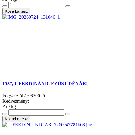
1537, I. FERDINÁND, EZÜST DÉNÁR!
Fogyasztói ár:
6790 Ft
Kedvezmény:
Ár / kg: