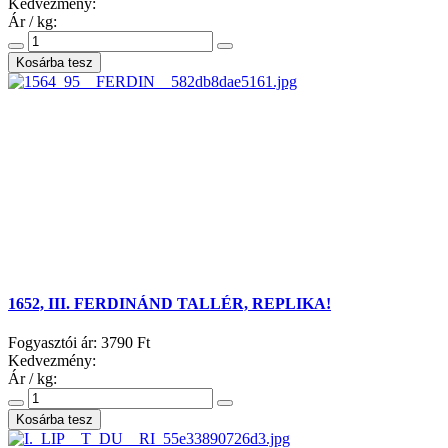
Kedvezmény:
Ár / kg:
1652, III. FERDINÁND TALLÉR, REPLIKA!
Fogyasztói ár:
3790 Ft
Kedvezmény:
Ár / kg: