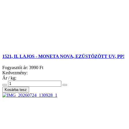
1521, II. LAJOS - MONETA NOVA, EZÜSTÖZÖTT UV, PP!
Fogyasztói ár:
3990 Ft
Kedvezmény:
Ár / kg: