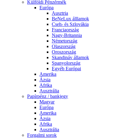
Külföldi Pénzérmék
Európa
Ausztria
BeNeLux álllamok
Cseh- és Szlovákia
Franciaország
Nagy-Britannia
Németország
Olaszország
Oroszország
Skandináv államok
Spanyolország
Egyéb Európai
Amerika
Ázsia
Afrika
Ausztrália
Papírpénz / bankjegy
Magyar
Európa
Amerika
Ázsia
Afrika
Ausztrália
Forgalmi sorok