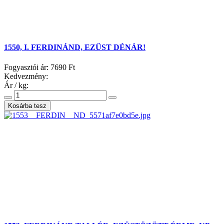
1550, I. FERDINÁND, EZÜST DÉNÁR!
Fogyasztói ár:
7690 Ft
Kedvezmény:
Ár / kg: