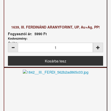
1639, III. FERDINÁND ARANYFORINT, UP, Au+Ag, PP!
Fogyasztói ár:
5990 Ft
Kedvezmény:
Ár / kg: