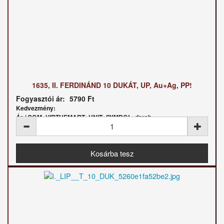
1635, II. FERDINÁND 10 DUKÁT, UP, Au+Ag, PP!
Fogyasztói ár:
5790 Ft
Kedvezmény:
Ár / COM_VIRTUEMART_UNIT_SYMBOL_darab: