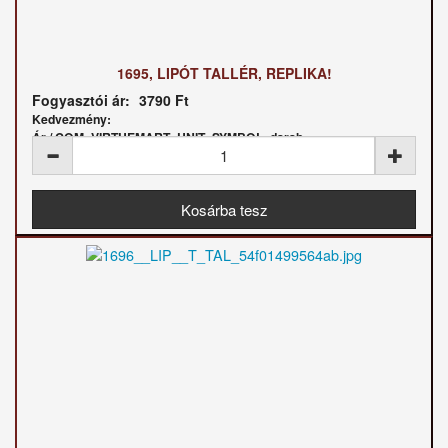
1695, LIPÓT TALLÉR, REPLIKA!
Fogyasztói ár:
3790 Ft
Kedvezmény:
Ár / COM_VIRTUEMART_UNIT_SYMBOL_darab: