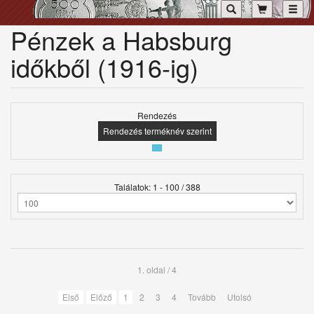
Toggl
Pénzek a Habsburg
időkből (1916-ig)
Rendezés
Rendezés terméknév szerint
Találatok: 1 - 100 / 388
1. oldal / 4
Első
Előző
1
2
3
4
Tovább
Utolsó