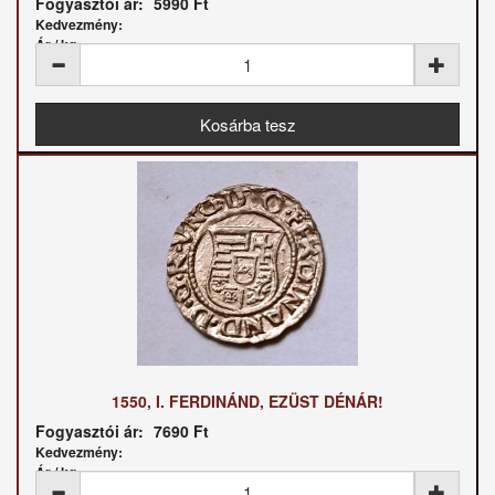
Fogyasztói ár:
5990 Ft
Kedvezmény:
Ár / kg:
1550, I. FERDINÁND, EZÜST DÉNÁR!
Fogyasztói ár:
7690 Ft
Kedvezmény:
Ár / kg: