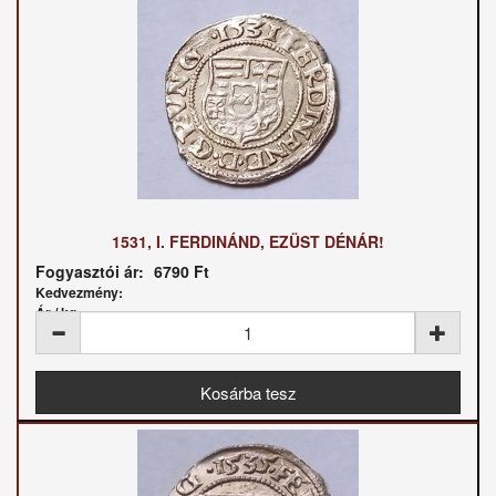
1531, I. FERDINÁND, EZÜST DÉNÁR!
Fogyasztói ár:
6790 Ft
Kedvezmény:
Ár / kg: