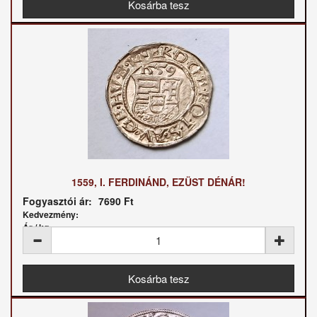
1559, I. FERDINÁND, EZÜST DÉNÁR!
Fogyasztói ár:
7690 Ft
Kedvezmény:
Ár / kg: