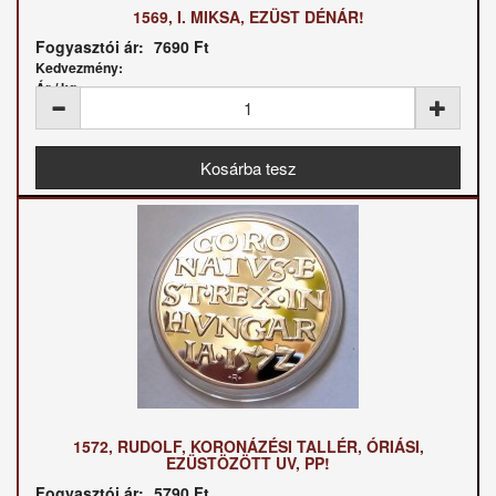
1569, I. MIKSA, EZÜST DÉNÁR!
Fogyasztói ár:
7690 Ft
Kedvezmény:
Ár / kg:
1572, RUDOLF, KORONÁZÉSI TALLÉR, ÓRIÁSI,
EZÜSTÖZÖTT UV, PP!
Fogyasztói ár:
5790 Ft