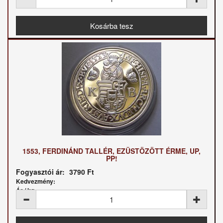
1553, FERDINÁND TALLÉR, EZÜSTÖZÖTT ÉRME, UP,
PP!
Fogyasztói ár:
3790 Ft
Kedvezmény:
Ár / kg: