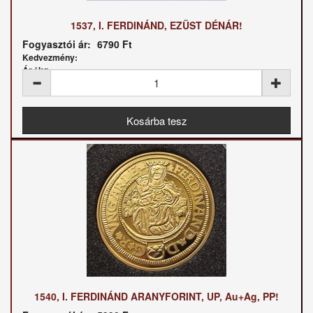
1537, I. FERDINÁND, EZÜST DÉNÁR!
Fogyasztói ár:
6790 Ft
Kedvezmény:
Ár / kg:
1540, I. FERDINÁND ARANYFORINT, UP, Au+Ag, PP!