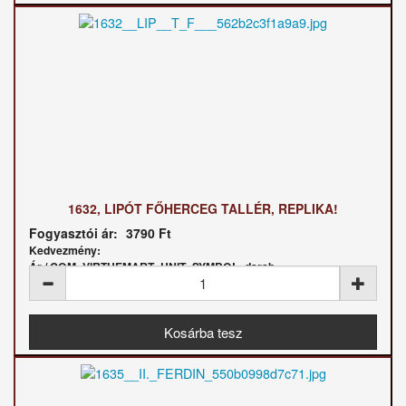
1632, LIPÓT FŐHERCEG TALLÉR, REPLIKA!
Fogyasztói ár:
3790 Ft
Kedvezmény:
Ár / COM_VIRTUEMART_UNIT_SYMBOL_darab: