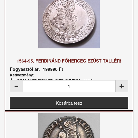
1564-95, FERDINÁND FŐHERCEG EZÜST TALLÉR!
Fogyasztói ár:
199990 Ft
Kedvezmény:
Ár / COM_VIRTUEMART_UNIT_SYMBOL_darab: