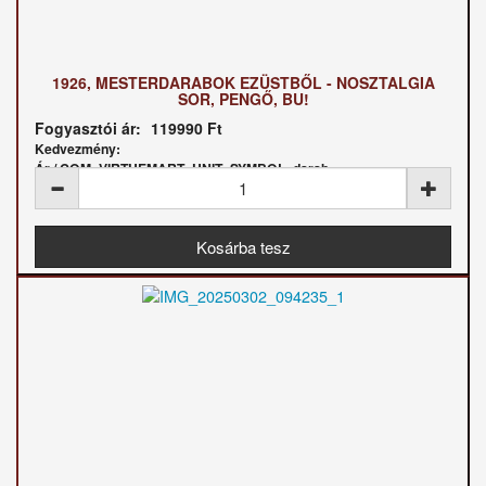
1926, MESTERDARABOK EZÜSTBŐL - NOSZTALGIA
SOR, PENGŐ, BU!
Fogyasztói ár:
119990 Ft
Kedvezmény:
Ár / COM_VIRTUEMART_UNIT_SYMBOL_darab: