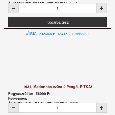
Ár / COM_VIRTUEMART_UNIT_SYMBOL_darab:
1931, Madonnás ezüst 2 Pengő, RITKA!
Fogyasztói ár:
56990 Ft
Kedvezmény:
Ár / COM_VIRTUEMART_UNIT_SYMBOL_darab: