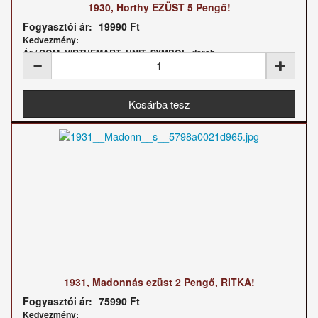
1930, Horthy EZÜST 5 Pengő!
Fogyasztói ár:
19990 Ft
Kedvezmény:
Ár / COM_VIRTUEMART_UNIT_SYMBOL_darab:
1931, Madonnás ezüst 2 Pengő, RITKA!
Fogyasztói ár:
75990 Ft
Kedvezmény: