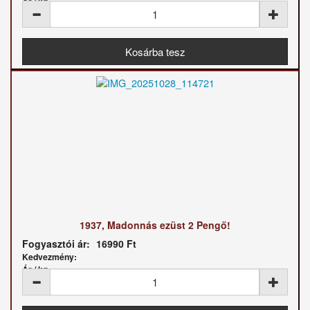
Ár / kg:
1937, Madonnás ezüst 2 Pengő!
Fogyasztói ár:
16990 Ft
Kedvezmény:
Ár / kg: