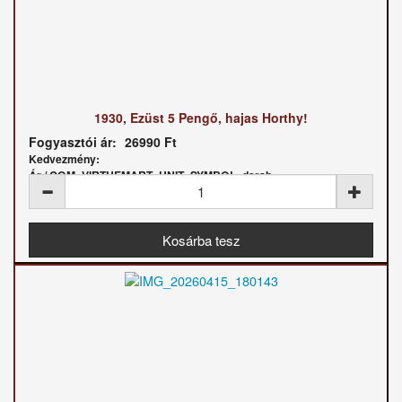
1930, Ezüst 5 Pengő, hajas Horthy!
Fogyasztói ár:
26990 Ft
Kedvezmény:
Ár / COM_VIRTUEMART_UNIT_SYMBOL_darab: