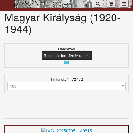
Toggl
Magyar Királyság (1920-
1944)
Rendezés
Rendezés terméknév szerint
Találatok: 1 - 72 / 72