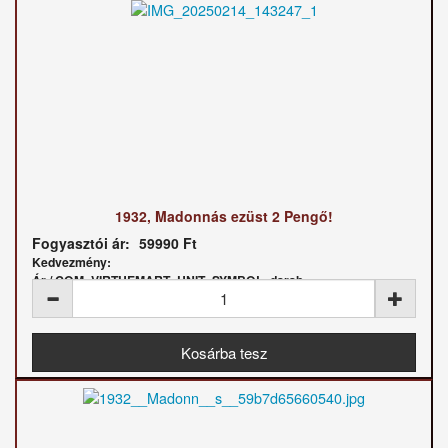
1932, Madonnás ezüst 2 Pengő!
Fogyasztói ár:
59990 Ft
Kedvezmény:
Ár / COM_VIRTUEMART_UNIT_SYMBOL_darab: