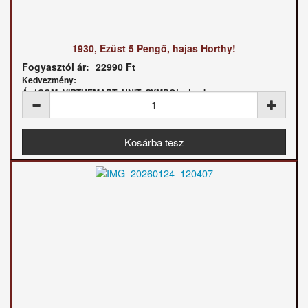
1930, Ezüst 5 Pengő, hajas Horthy!
Fogyasztói ár:
22990 Ft
Kedvezmény:
Ár / COM_VIRTUEMART_UNIT_SYMBOL_darab: