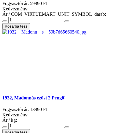
Fogyasztói ár:
59990 Ft
Kedvezmény:
Ár / COM_VIRTUEMART_UNIT_SYMBOL_darab:
1932, Madonnás ezüst 2 Pengő!
Fogyasztói ár:
18990 Ft
Kedvezmény:
Ár / kg: