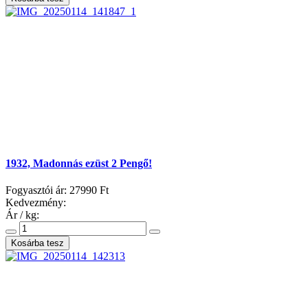
1932, Madonnás ezüst 2 Pengő!
Fogyasztói ár:
27990 Ft
Kedvezmény:
Ár / kg: