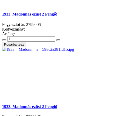
1933, Madonnás ezüst 2 Pengő!
Fogyasztói ár:
27990 Ft
Kedvezmény:
Ár / kg:
1933, Madonnás ezüst 2 Pengő!