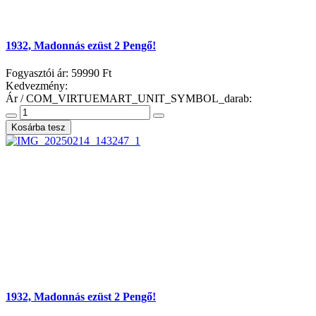
1932, Madonnás ezüst 2 Pengő!
Fogyasztói ár:
59990 Ft
Kedvezmény:
Ár / COM_VIRTUEMART_UNIT_SYMBOL_darab:
1932, Madonnás ezüst 2 Pengő!