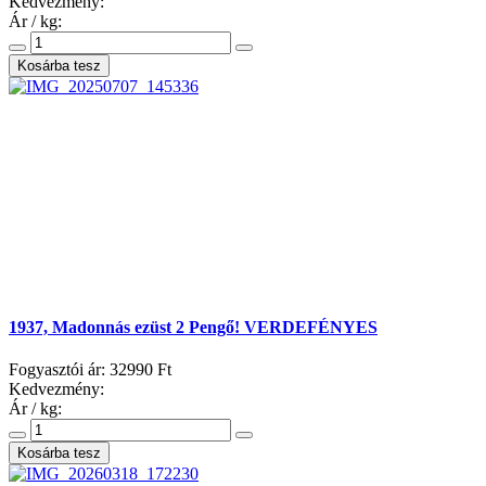
Kedvezmény:
Ár / kg:
1937, Madonnás ezüst 2 Pengő! VERDEFÉNYES
Fogyasztói ár:
32990 Ft
Kedvezmény:
Ár / kg: