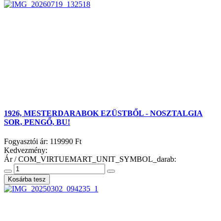
1926, MESTERDARABOK EZÜSTBŐL - NOSZTALGIA
SOR, PENGŐ, BU!
Fogyasztói ár:
119990 Ft
Kedvezmény:
Ár / COM_VIRTUEMART_UNIT_SYMBOL_darab: