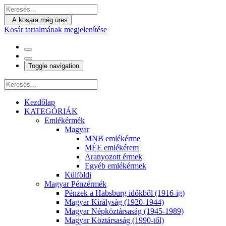
A kosara még üres
Kosár tartalmának megjelenítése
Toggle navigation
Kezdőlap
KATEGÓRIÁK
Emlékérmék
Magyar
MNB emlékérme
MÉE emlékérem
Aranyozott érmek
Egyéb emlékérmek
Külföldi
Magyar Pénzérmék
Pénzek a Habsburg időkből (1916-ig)
Magyar Királyság (1920-1944)
Magyar Népköztársaság (1945-1989)
Magyar Köztársaság (1990-től)