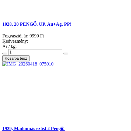
1928, 20 PENGŐ, UP, Au+Ag, PP!
Fogyasztói ár:
9990 Ft
Kedvezmény:
Ár / kg:
1929, Madonnás ezüst 2 Pengő!