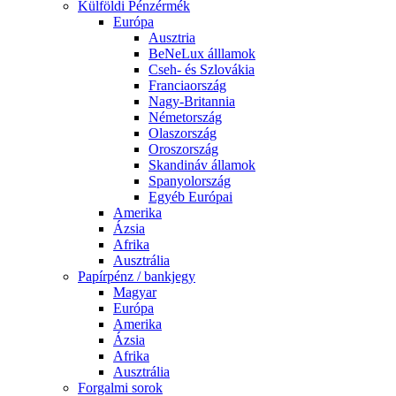
Külföldi Pénzérmék
Európa
Ausztria
BeNeLux álllamok
Cseh- és Szlovákia
Franciaország
Nagy-Britannia
Németország
Olaszország
Oroszország
Skandináv államok
Spanyolország
Egyéb Európai
Amerika
Ázsia
Afrika
Ausztrália
Papírpénz / bankjegy
Magyar
Európa
Amerika
Ázsia
Afrika
Ausztrália
Forgalmi sorok