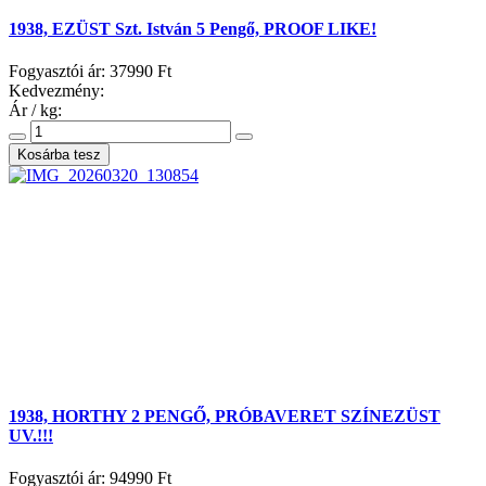
1938, EZÜST Szt. István 5 Pengő, PROOF LIKE!
Fogyasztói ár:
37990 Ft
Kedvezmény:
Ár / kg:
1938, HORTHY 2 PENGŐ, PRÓBAVERET SZÍNEZÜST
UV.!!!
Fogyasztói ár:
94990 Ft