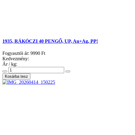
1935, RÁKÓCZI 40 PENGŐ, UP, Au+Ag, PP!
Fogyasztói ár:
9990 Ft
Kedvezmény:
Ár / kg: