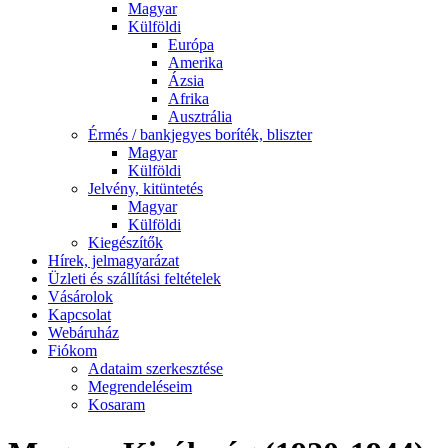
Magyar
Külföldi
Európa
Amerika
Ázsia
Afrika
Ausztrália
Érmés / bankjegyes boríték, bliszter
Magyar
Külföldi
Jelvény, kitüntetés
Magyar
Külföldi
Kiegészítők
Hírek, jelmagyarázat
Üzleti és szállítási feltételek
Vásárolok
Kapcsolat
Webáruház
Fiókom
Adataim szerkesztése
Megrendeléseim
Kosaram