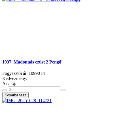
1937, Madonnás ezüst 2 Pengő!
Fogyasztói ár:
10990 Ft
Kedvezmény:
Ár / kg: