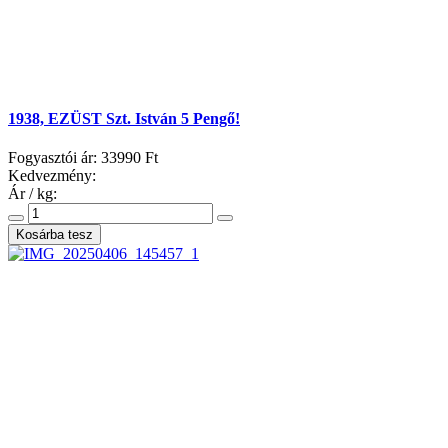
1938, EZÜST Szt. István 5 Pengő!
Fogyasztói ár:
33990 Ft
Kedvezmény:
Ár / kg: