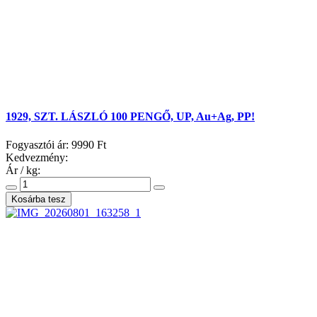
1929, SZT. LÁSZLÓ 100 PENGŐ, UP, Au+Ag, PP!
Fogyasztói ár:
9990 Ft
Kedvezmény:
Ár / kg: