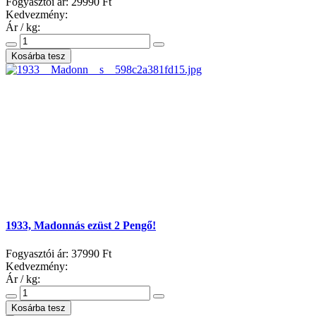
Fogyasztói ár:
29990 Ft
Kedvezmény:
Ár / kg:
1933, Madonnás ezüst 2 Pengő!
Fogyasztói ár:
37990 Ft
Kedvezmény:
Ár / kg: