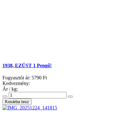
1938, EZÜST 1 Pengő!
Fogyasztói ár:
5790 Ft
Kedvezmény:
Ár / kg: