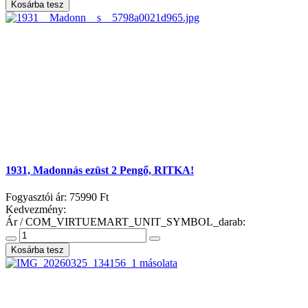
1931, Madonnás ezüst 2 Pengő, RITKA!
Fogyasztói ár:
75990 Ft
Kedvezmény:
Ár / COM_VIRTUEMART_UNIT_SYMBOL_darab: