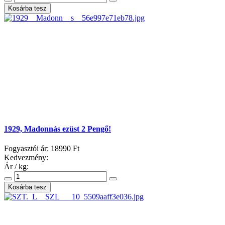
1929, Madonnás ezüst 2 Pengő!
Fogyasztói ár:
18990 Ft
Kedvezmény:
Ár / kg: